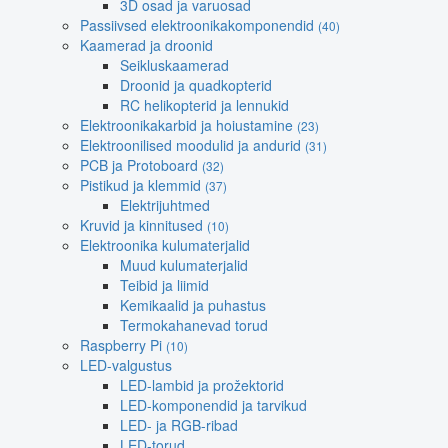
3D osad ja varuosad
Passiivsed elektroonikakomponendid
(40)
Kaamerad ja droonid
Seikluskaamerad
Droonid ja quadkopterid
RC helikopterid ja lennukid
Elektroonikakarbid ja hoiustamine
(23)
Elektroonilised moodulid ja andurid
(31)
PCB ja Protoboard
(32)
Pistikud ja klemmid
(37)
Elektrijuhtmed
Kruvid ja kinnitused
(10)
Elektroonika kulumaterjalid
Muud kulumaterjalid
Teibid ja liimid
Kemikaalid ja puhastus
Termokahanevad torud
Raspberry Pi
(10)
LED-valgustus
LED-lambid ja prožektorid
LED-komponendid ja tarvikud
LED- ja RGB-ribad
LED-torud