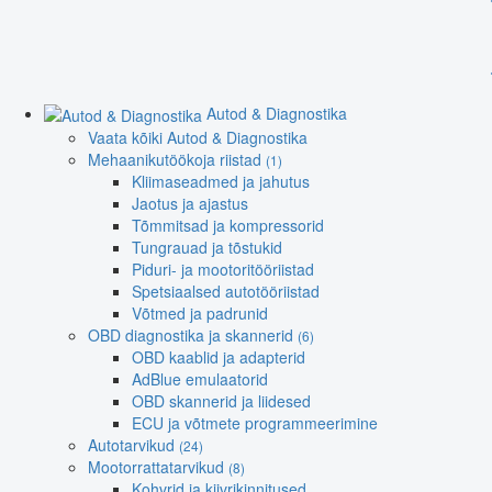
Autod & Diagnostika
Vaata kõiki Autod & Diagnostika
Mehaanikutöökoja riistad
(1)
Kliimaseadmed ja jahutus
Jaotus ja ajastus
Tõmmitsad ja kompressorid
Tungrauad ja tõstukid
Piduri- ja mootoritööriistad
Spetsiaalsed autotööriistad
Võtmed ja padrunid
OBD diagnostika ja skannerid
(6)
OBD kaablid ja adapterid
AdBlue emulaatorid
OBD skannerid ja liidesed
ECU ja võtmete programmeerimine
Autotarvikud
(24)
Mootorrattatarvikud
(8)
Kohvrid ja kiivrikinnitused