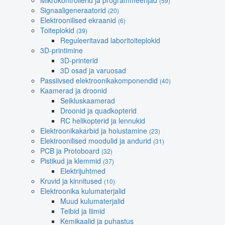
Mikrokontrollerid ja programmeerijad
(59)
Signaaligeneraatorid
(20)
Elektroonilised ekraanid
(6)
Toiteplokid
(39)
Reguleeritavad laboritoiteplokid
3D-printimine
3D-printerid
3D osad ja varuosad
Passiivsed elektroonikakomponendid
(40)
Kaamerad ja droonid
Seikluskaamerad
Droonid ja quadkopterid
RC helikopterid ja lennukid
Elektroonikakarbid ja hoiustamine
(23)
Elektroonilised moodulid ja andurid
(31)
PCB ja Protoboard
(32)
Pistikud ja klemmid
(37)
Elektrijuhtmed
Kruvid ja kinnitused
(10)
Elektroonika kulumaterjalid
Muud kulumaterjalid
Teibid ja liimid
Kemikaalid ja puhastus