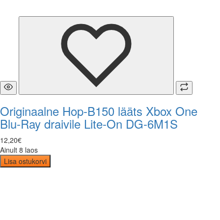
Originaalne Hop-B150 lääts Xbox One
Blu-Ray draivile Lite-On DG-6M1S
12
,
20
€
Ainult 8 laos
Lisa ostukorvi