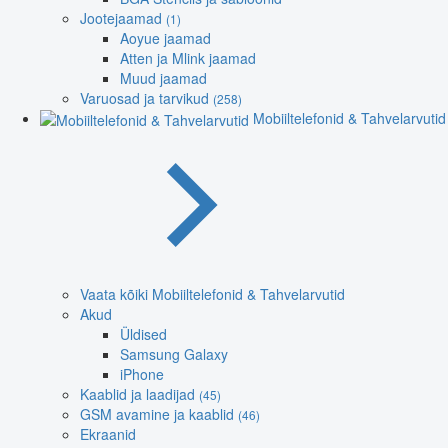
Jootejaamad
(1)
Aoyue jaamad
Atten ja Mlink jaamad
Muud jaamad
Varuosad ja tarvikud
(258)
Mobiiltelefonid & Tahvelarvutid
Vaata kõiki Mobiiltelefonid & Tahvelarvutid
Akud
Üldised
Samsung Galaxy
iPhone
Kaablid ja laadijad
(45)
GSM avamine ja kaablid
(46)
Ekraanid