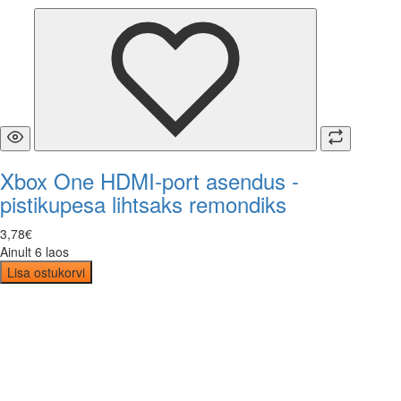
Xbox One HDMI-port asendus -
pistikupesa lihtsaks remondiks
3
,
78
€
Ainult 6 laos
Lisa ostukorvi