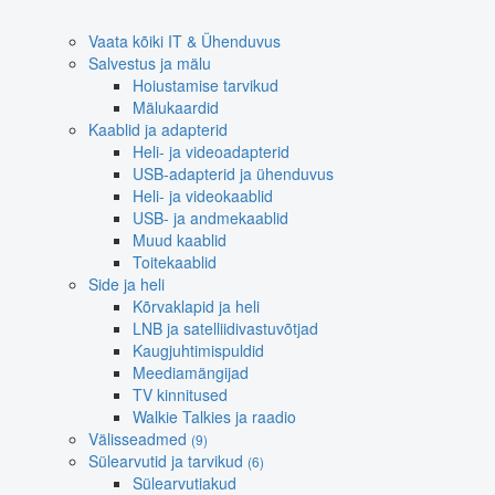
Vaata kõiki IT & Ühenduvus
Salvestus ja mälu
Hoiustamise tarvikud
Mälukaardid
Kaablid ja adapterid
Heli- ja videoadapterid
USB-adapterid ja ühenduvus
Heli- ja videokaablid
USB- ja andmekaablid
Muud kaablid
Toitekaablid
Side ja heli
Kõrvaklapid ja heli
LNB ja satelliidivastuvõtjad
Kaugjuhtimispuldid
Meediamängijad
TV kinnitused
Walkie Talkies ja raadio
Välisseadmed
(9)
Sülearvutid ja tarvikud
(6)
Sülearvutiakud