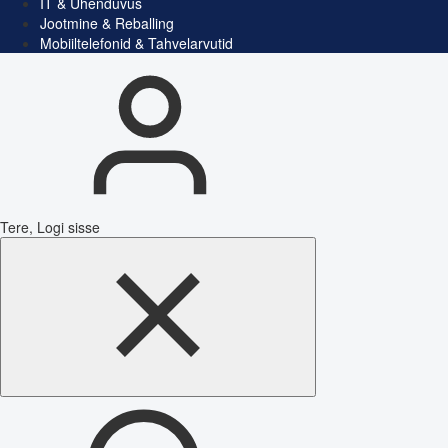
IT & Ühenduvus
Jootmine & Reballing
Mobiiltelefonid & Tahvelarvutid
Tere, Logi sisse