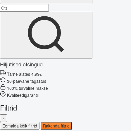
Hiljutised otsingud
Tarne alates 4,99€
30-päevane tagastus
100% turvaline makse
Kvaliteedigarantii
Filtrid
×
Eemalda kõik filtrid
Rakenda filtrid