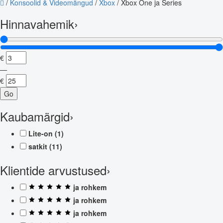
/
Konsoolid & Videomängud
/
Xbox
/
Xbox One ja Series
Hinnavahemik
›
€
—
€
Go
Kaubamärgid
›
Lite-on
(1)
satkit
(11)
Klientide arvustused
›
ja rohkem
ja rohkem
ja rohkem