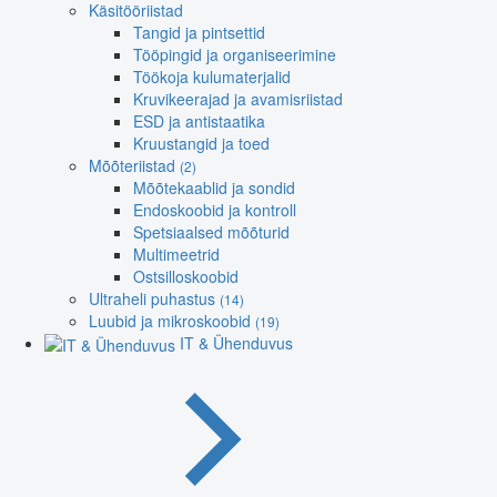
Käsitööriistad
Tangid ja pintsettid
Tööpingid ja organiseerimine
Töökoja kulumaterjalid
Kruvikeerajad ja avamisriistad
ESD ja antistaatika
Kruustangid ja toed
Mõõteriistad
(2)
Mõõtekaablid ja sondid
Endoskoobid ja kontroll
Spetsiaalsed mõõturid
Multimeetrid
Ostsilloskoobid
Ultraheli puhastus
(14)
Luubid ja mikroskoobid
(19)
IT & Ühenduvus