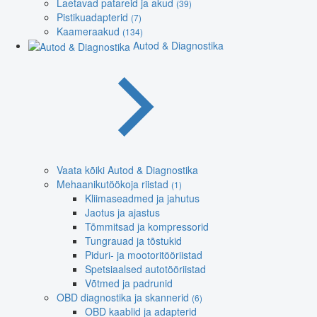
Laetavad patareid ja akud
(39)
Pistikuadapterid
(7)
Kaameraakud
(134)
Autod & Diagnostika
Vaata kõiki Autod & Diagnostika
Mehaanikutöökoja riistad
(1)
Kliimaseadmed ja jahutus
Jaotus ja ajastus
Tõmmitsad ja kompressorid
Tungrauad ja tõstukid
Piduri- ja mootoritööriistad
Spetsiaalsed autotööriistad
Võtmed ja padrunid
OBD diagnostika ja skannerid
(6)
OBD kaablid ja adapterid