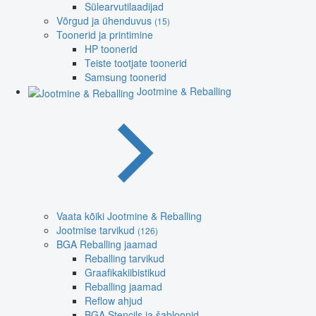
Sülearvutilaadijad
Võrgud ja ühenduvus
(15)
Toonerid ja printimine
HP toonerid
Teiste tootjate toonerid
Samsung toonerid
Jootmine & Reballing
Vaata kõiki Jootmine & Reballing
Jootmise tarvikud
(126)
BGA Reballing jaamad
Reballing tarvikud
Graafikakiibistikud
Reballing jaamad
Reflow ahjud
BGA Stencils ja šabloonid