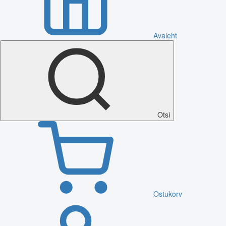
Avaleht
Otsi
Ostukorv