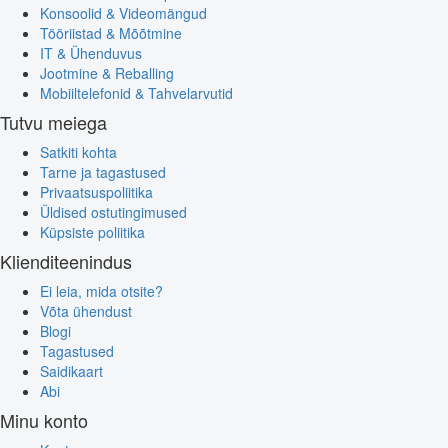
Konsoolid & Videomängud
Tööriistad & Mõõtmine
IT & Ühenduvus
Jootmine & Reballing
Mobiiltelefonid & Tahvelarvutid
Tutvu meiega
Satkiti kohta
Tarne ja tagastused
Privaatsuspoliitika
Üldised ostutingimused
Küpsiste poliitika
Klienditeenindus
Ei leia, mida otsite?
Võta ühendust
Blogi
Tagastused
Saidikaart
Abi
Minu konto