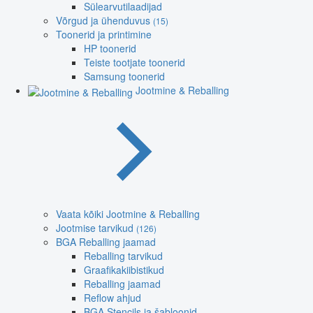
Sülearvutilaadijad
Võrgud ja ühenduvus
(15)
Toonerid ja printimine
HP toonerid
Teiste tootjate toonerid
Samsung toonerid
Jootmine & Reballing
Vaata kõiki Jootmine & Reballing
Jootmise tarvikud
(126)
BGA Reballing jaamad
Reballing tarvikud
Graafikakiibistikud
Reballing jaamad
Reflow ahjud
BGA Stencils ja šabloonid