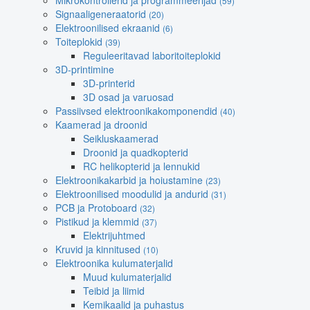
Mikrokontrollerid ja programmeerijad
(59)
Signaaligeneraatorid
(20)
Elektroonilised ekraanid
(6)
Toiteplokid
(39)
Reguleeritavad laboritoiteplokid
3D-printimine
3D-printerid
3D osad ja varuosad
Passiivsed elektroonikakomponendid
(40)
Kaamerad ja droonid
Seikluskaamerad
Droonid ja quadkopterid
RC helikopterid ja lennukid
Elektroonikakarbid ja hoiustamine
(23)
Elektroonilised moodulid ja andurid
(31)
PCB ja Protoboard
(32)
Pistikud ja klemmid
(37)
Elektrijuhtmed
Kruvid ja kinnitused
(10)
Elektroonika kulumaterjalid
Muud kulumaterjalid
Teibid ja liimid
Kemikaalid ja puhastus