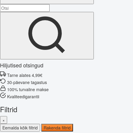
Hiljutised otsingud
Tarne alates 4,99€
30-päevane tagastus
100% turvaline makse
Kvaliteedigarantii
Filtrid
×
Eemalda kõik filtrid
Rakenda filtrid