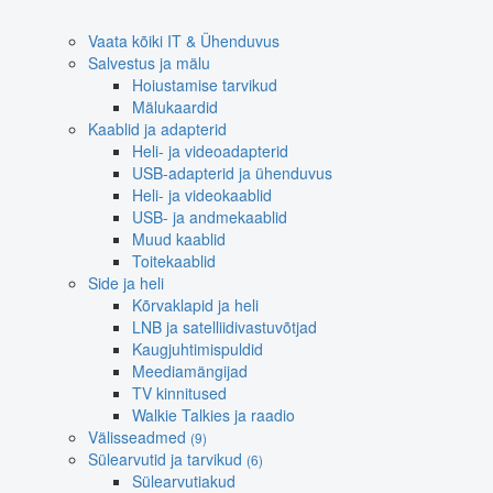
Vaata kõiki IT & Ühenduvus
Salvestus ja mälu
Hoiustamise tarvikud
Mälukaardid
Kaablid ja adapterid
Heli- ja videoadapterid
USB-adapterid ja ühenduvus
Heli- ja videokaablid
USB- ja andmekaablid
Muud kaablid
Toitekaablid
Side ja heli
Kõrvaklapid ja heli
LNB ja satelliidivastuvõtjad
Kaugjuhtimispuldid
Meediamängijad
TV kinnitused
Walkie Talkies ja raadio
Välisseadmed
(9)
Sülearvutid ja tarvikud
(6)
Sülearvutiakud