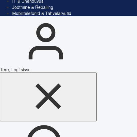
IT & Ühenduvus
Jootmine & Reballing
Mobiiltelefonid & Tahvelarvutid
Tere, Logi sisse