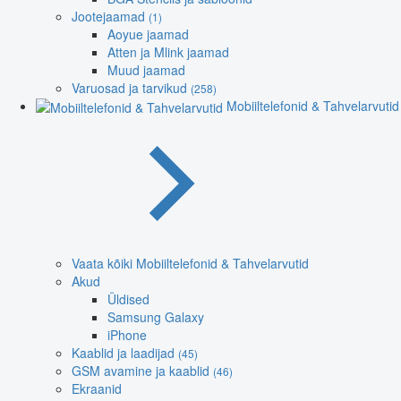
Jootejaamad
(1)
Aoyue jaamad
Atten ja Mlink jaamad
Muud jaamad
Varuosad ja tarvikud
(258)
Mobiiltelefonid & Tahvelarvutid
Vaata kõiki Mobiiltelefonid & Tahvelarvutid
Akud
Üldised
Samsung Galaxy
iPhone
Kaablid ja laadijad
(45)
GSM avamine ja kaablid
(46)
Ekraanid