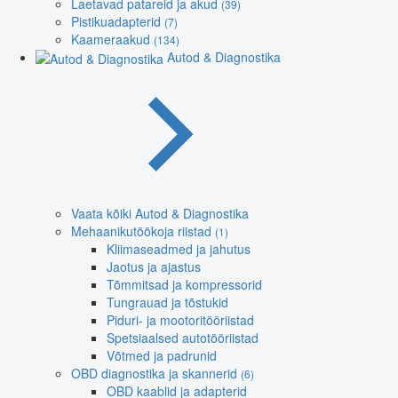
Laetavad patareid ja akud
(39)
Pistikuadapterid
(7)
Kaameraakud
(134)
Autod & Diagnostika
Vaata kõiki Autod & Diagnostika
Mehaanikutöökoja riistad
(1)
Kliimaseadmed ja jahutus
Jaotus ja ajastus
Tõmmitsad ja kompressorid
Tungrauad ja tõstukid
Piduri- ja mootoritööriistad
Spetsiaalsed autotööriistad
Võtmed ja padrunid
OBD diagnostika ja skannerid
(6)
OBD kaablid ja adapterid