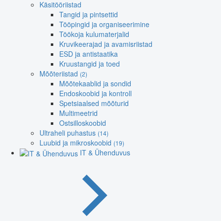
Käsitööriistad
Tangid ja pintsettid
Tööpingid ja organiseerimine
Töökoja kulumaterjalid
Kruvikeerajad ja avamisriistad
ESD ja antistaatika
Kruustangid ja toed
Mõõteriistad
(2)
Mõõtekaablid ja sondid
Endoskoobid ja kontroll
Spetsiaalsed mõõturid
Multimeetrid
Ostsilloskoobid
Ultraheli puhastus
(14)
Luubid ja mikroskoobid
(19)
IT & Ühenduvus