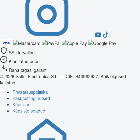
SSL-turvaline
Kinnitatud pood
Raha tagasi garantii
© 2026 Satkit Electrónica S.L. — CIF: B43962927. Kõik õigused
kaitstud.
Privaatsuspoliitika
Kasutustingimused
Küpsised
Küpsiste seaded