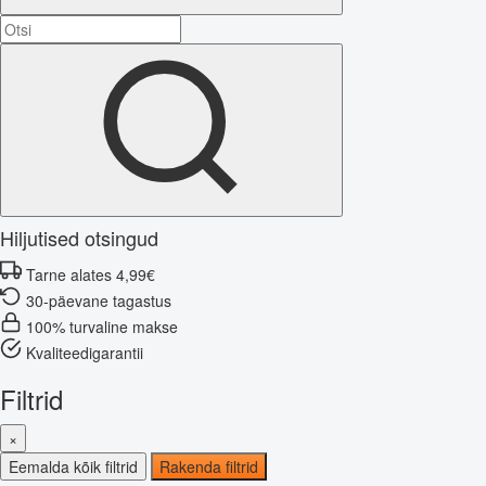
Hiljutised otsingud
Tarne alates 4,99€
30-päevane tagastus
100% turvaline makse
Kvaliteedigarantii
Filtrid
×
Eemalda kõik filtrid
Rakenda filtrid