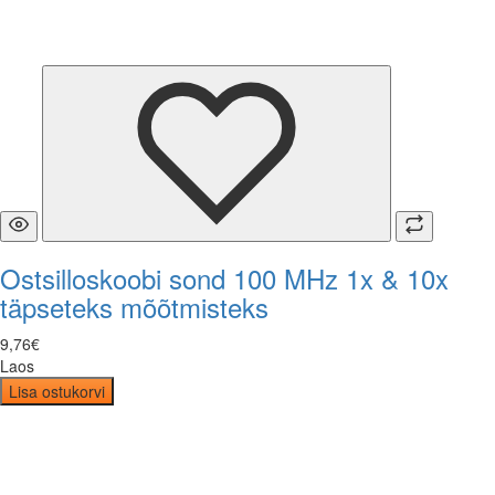
Ostsilloskoobi sond 100 MHz 1x & 10x
täpseteks mõõtmisteks
9
,
76
€
Laos
Lisa ostukorvi