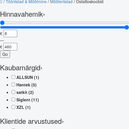
/
Tööriistad & Mõõtmine
/
Mõõteriistad
/
Ostsilloskoobid
Hinnavahemik
›
€
—
€
Go
Kaubamärgid
›
ALLSUN
(1)
Hantek
(5)
satkit
(2)
Siglent
(11)
XZL
(1)
Klientide arvustused
›