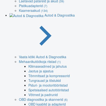
Laetavad patareid ja akud
(39)
Pistikuadapterid
(7)
Kaameraakud
(134)
Autod & Diagnostika
Vaata kõiki Autod & Diagnostika
Mehaanikutöökoja riistad
(1)
Kliimaseadmed ja jahutus
Jaotus ja ajastus
Tõmmitsad ja kompressorid
Tungrauad ja tõstukid
Piduri- ja mootoritööriistad
Spetsiaalsed autotööriistad
Võtmed ja padrunid
OBD diagnostika ja skannerid
(6)
OBD kaablid ja adapterid