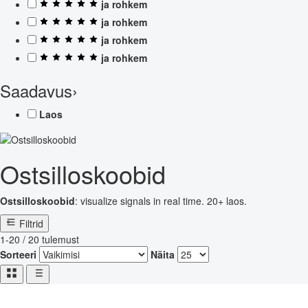
ja rohkem
ja rohkem
ja rohkem
ja rohkem
Saadavus
›
Laos
Ostsilloskoobid
Ostsilloskoobid
: visualize signals in real time. 20+ laos.
Filtrid
1-20 / 20 tulemust
Sorteeri
Näita