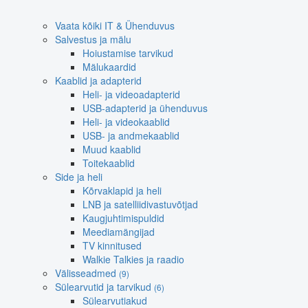
Vaata kõiki IT & Ühenduvus
Salvestus ja mälu
Hoiustamise tarvikud
Mälukaardid
Kaablid ja adapterid
Heli- ja videoadapterid
USB-adapterid ja ühenduvus
Heli- ja videokaablid
USB- ja andmekaablid
Muud kaablid
Toitekaablid
Side ja heli
Kõrvaklapid ja heli
LNB ja satelliidivastuvõtjad
Kaugjuhtimispuldid
Meediamängijad
TV kinnitused
Walkie Talkies ja raadio
Välisseadmed
(9)
Sülearvutid ja tarvikud
(6)
Sülearvutiakud