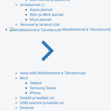
Jootejaamad
(1)
Aoyue jaamad
Atten ja Mlink jaamad
Muud jaamad
Varuosad ja tarvikud
(258)
Mobiiltelefonid & Tahvelarvutid
Vaata kõiki Mobiiltelefonid & Tahvelarvutid
Akud
Üldised
Samsung Galaxy
iPhone
Kaablid ja laadijad
(45)
GSM avamine ja kaablid
(46)
Ekraanid