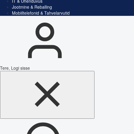
IT & Ühenduvus
Jootmine & Reballing
Mobiiltelefonid & Tahvelarvutid
Tere, Logi sisse