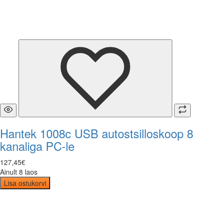
Hantek 1008c USB autostsilloskoop 8
kanaliga PC-le
127
,
45
€
Ainult 8 laos
Lisa ostukorvi