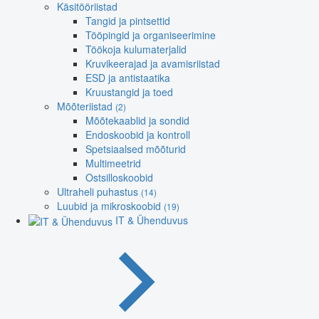
Käsitööriistad
Tangid ja pintsettid
Tööpingid ja organiseerimine
Töökoja kulumaterjalid
Kruvikeerajad ja avamisriistad
ESD ja antistaatika
Kruustangid ja toed
Mõõteriistad
(2)
Mõõtekaablid ja sondid
Endoskoobid ja kontroll
Spetsiaalsed mõõturid
Multimeetrid
Ostsilloskoobid
Ultraheli puhastus
(14)
Luubid ja mikroskoobid
(19)
IT & Ühenduvus