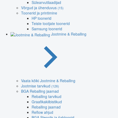
Sülearvutilaadijad
Võrgud ja ühenduvus
(15)
Toonerid ja printimine
HP toonerid
Teiste tootjate toonerid
Samsung toonerid
Jootmine & Reballing
Vaata kõiki Jootmine & Reballing
Jootmise tarvikud
(126)
BGA Reballing jaamad
Reballing tarvikud
Graafikakiibistikud
Reballing jaamad
Reflow ahjud
BGA Stencils ja šabloonid