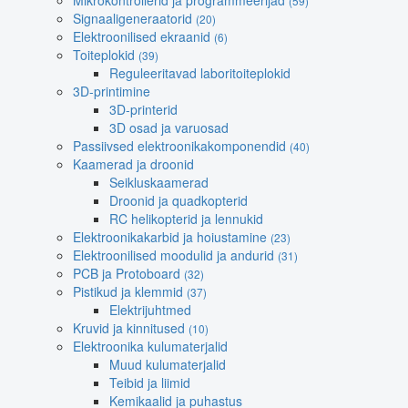
Mikrokontrollerid ja programmeerijad
(59)
Signaaligeneraatorid
(20)
Elektroonilised ekraanid
(6)
Toiteplokid
(39)
Reguleeritavad laboritoiteplokid
3D-printimine
3D-printerid
3D osad ja varuosad
Passiivsed elektroonikakomponendid
(40)
Kaamerad ja droonid
Seikluskaamerad
Droonid ja quadkopterid
RC helikopterid ja lennukid
Elektroonikakarbid ja hoiustamine
(23)
Elektroonilised moodulid ja andurid
(31)
PCB ja Protoboard
(32)
Pistikud ja klemmid
(37)
Elektrijuhtmed
Kruvid ja kinnitused
(10)
Elektroonika kulumaterjalid
Muud kulumaterjalid
Teibid ja liimid
Kemikaalid ja puhastus