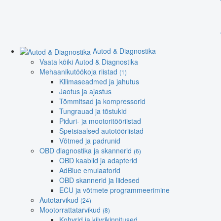
Autod & Diagnostika
Vaata kõiki Autod & Diagnostika
Mehaanikutöökoja riistad
(1)
Kliimaseadmed ja jahutus
Jaotus ja ajastus
Tõmmitsad ja kompressorid
Tungrauad ja tõstukid
Piduri- ja mootoritööriistad
Spetsiaalsed autotööriistad
Võtmed ja padrunid
OBD diagnostika ja skannerid
(6)
OBD kaablid ja adapterid
AdBlue emulaatorid
OBD skannerid ja liidesed
ECU ja võtmete programmeerimine
Autotarvikud
(24)
Mootorrattatarvikud
(8)
Kohvrid ja kiivrikinnitused