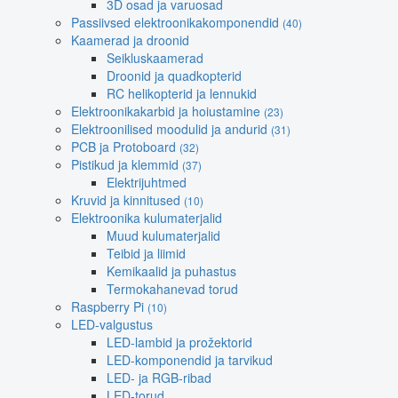
3D osad ja varuosad
Passiivsed elektroonikakomponendid
(40)
Kaamerad ja droonid
Seikluskaamerad
Droonid ja quadkopterid
RC helikopterid ja lennukid
Elektroonikakarbid ja hoiustamine
(23)
Elektroonilised moodulid ja andurid
(31)
PCB ja Protoboard
(32)
Pistikud ja klemmid
(37)
Elektrijuhtmed
Kruvid ja kinnitused
(10)
Elektroonika kulumaterjalid
Muud kulumaterjalid
Teibid ja liimid
Kemikaalid ja puhastus
Termokahanevad torud
Raspberry Pi
(10)
LED-valgustus
LED-lambid ja prožektorid
LED-komponendid ja tarvikud
LED- ja RGB-ribad
LED-torud