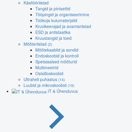
Käsitööriistad
Tangid ja pintsettid
Tööpingid ja organiseerimine
Töökoja kulumaterjalid
Kruvikeerajad ja avamisriistad
ESD ja antistaatika
Kruustangid ja toed
Mõõteriistad
(2)
Mõõtekaablid ja sondid
Endoskoobid ja kontroll
Spetsiaalsed mõõturid
Multimeetrid
Ostsilloskoobid
Ultraheli puhastus
(14)
Luubid ja mikroskoobid
(19)
IT & Ühenduvus