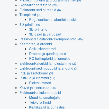
Mikrokontrollerid ja programmeerijad
(59)
Signaaligeneraatorid
(20)
Elektroonilised ekraanid
(6)
Toiteplokid
(39)
Reguleeritavad laboritoiteplokid
3D-printimine
3D-printerid
3D osad ja varuosad
Passiivsed elektroonikakomponendid
(40)
Kaamerad ja droonid
Seikluskaamerad
Droonid ja quadkopterid
RC helikopterid ja lennukid
Elektroonikakarbid ja hoiustamine
(23)
Elektroonilised moodulid ja andurid
(31)
PCB ja Protoboard
(32)
Pistikud ja klemmid
(37)
Elektrijuhtmed
Kruvid ja kinnitused
(10)
Elektroonika kulumaterjalid
Muud kulumaterjalid
Teibid ja liimid
Kemikaalid ja puhastus