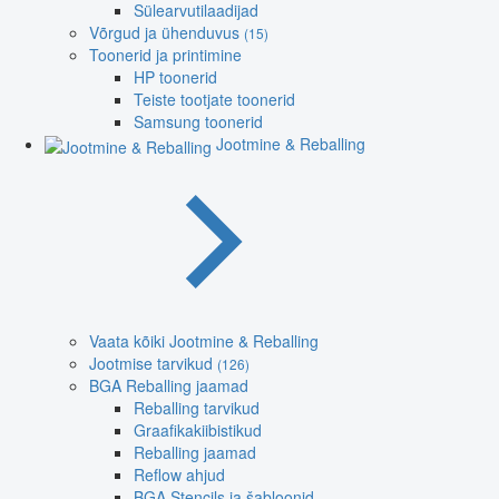
Sülearvutilaadijad
Võrgud ja ühenduvus
(15)
Toonerid ja printimine
HP toonerid
Teiste tootjate toonerid
Samsung toonerid
Jootmine & Reballing
Vaata kõiki Jootmine & Reballing
Jootmise tarvikud
(126)
BGA Reballing jaamad
Reballing tarvikud
Graafikakiibistikud
Reballing jaamad
Reflow ahjud
BGA Stencils ja šabloonid