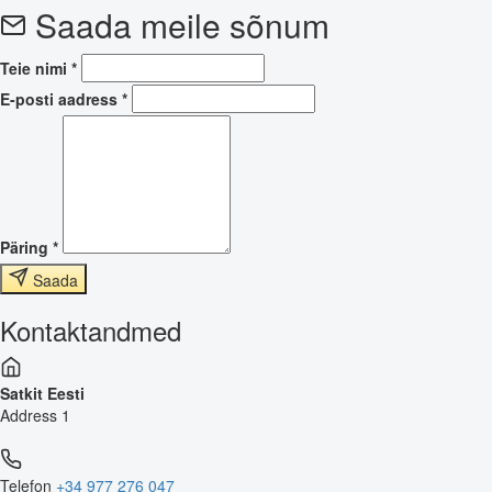
Saada meile sõnum
Teie nimi
*
E-posti aadress
*
Päring
*
Saada
Kontaktandmed
Satkit Eesti
Address 1
Telefon
+34 977 276 047