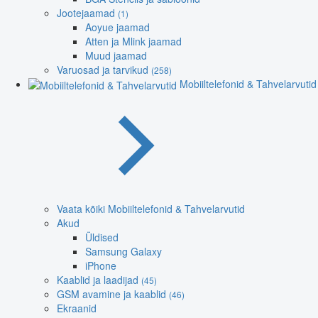
Jootejaamad
(1)
Aoyue jaamad
Atten ja Mlink jaamad
Muud jaamad
Varuosad ja tarvikud
(258)
Mobiiltelefonid & Tahvelarvutid
Vaata kõiki Mobiiltelefonid & Tahvelarvutid
Akud
Üldised
Samsung Galaxy
iPhone
Kaablid ja laadijad
(45)
GSM avamine ja kaablid
(46)
Ekraanid