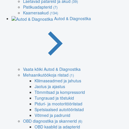
Laetavad patareid ja akud
(39)
Pistikuadapterid
(7)
Kaameraakud
(134)
Autod & Diagnostika
Vaata kõiki Autod & Diagnostika
Mehaanikutöökoja riistad
(1)
Kliimaseadmed ja jahutus
Jaotus ja ajastus
Tõmmitsad ja kompressorid
Tungrauad ja tõstukid
Piduri- ja mootoritööriistad
Spetsiaalsed autotööriistad
Võtmed ja padrunid
OBD diagnostika ja skannerid
(6)
OBD kaablid ja adapterid