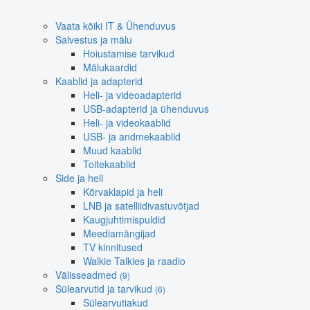
Vaata kõiki IT & Ühenduvus
Salvestus ja mälu
Hoiustamise tarvikud
Mälukaardid
Kaablid ja adapterid
Heli- ja videoadapterid
USB-adapterid ja ühenduvus
Heli- ja videokaablid
USB- ja andmekaablid
Muud kaablid
Toitekaablid
Side ja heli
Kõrvaklapid ja heli
LNB ja satelliidivastuvõtjad
Kaugjuhtimispuldid
Meediamängijad
TV kinnitused
Walkie Talkies ja raadio
Välisseadmed
(9)
Sülearvutid ja tarvikud
(6)
Sülearvutiakud