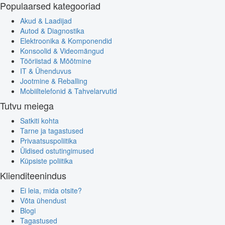
Populaarsed kategooriad
Akud & Laadijad
Autod & Diagnostika
Elektroonika & Komponendid
Konsoolid & Videomängud
Tööriistad & Mõõtmine
IT & Ühenduvus
Jootmine & Reballing
Mobiiltelefonid & Tahvelarvutid
Tutvu meiega
Satkiti kohta
Tarne ja tagastused
Privaatsuspoliitika
Üldised ostutingimused
Küpsiste poliitika
Klienditeenindus
Ei leia, mida otsite?
Võta ühendust
Blogi
Tagastused