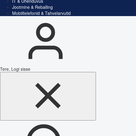
IT & Ühenduvus
Jootmine & Reballing
Mobiiltelefonid & Tahvelarvutid
Tere, Logi sisse