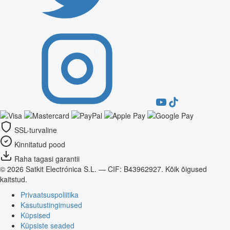
SSL-turvaline
Kinnitatud pood
Raha tagasi garantii
© 2026 Satkit Electrónica S.L. — CIF: B43962927. Kõik õigused
kaitstud.
Privaatsuspoliitika
Kasutustingimused
Küpsised
Küpsiste seaded