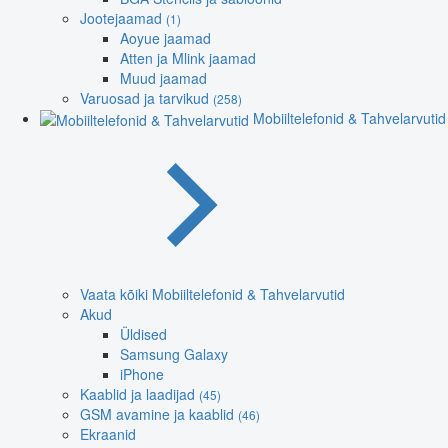
Jootejaamad
(1)
Aoyue jaamad
Atten ja Mlink jaamad
Muud jaamad
Varuosad ja tarvikud
(258)
Mobiiltelefonid & Tahvelarvutid
Vaata kõiki Mobiiltelefonid & Tahvelarvutid
Akud
Üldised
Samsung Galaxy
iPhone
Kaablid ja laadijad
(45)
GSM avamine ja kaablid
(46)
Ekraanid