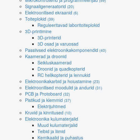
Mikrokontrollerid ja programmeerijad
(59)
Signaaligeneraatorid
(20)
Elektroonilised ekraanid
(6)
Toiteplokid
(39)
Reguleeritavad laboritoiteplokid
3D-printimine
3D-printerid
3D osad ja varuosad
Passiivsed elektroonikakomponendid
(40)
Kaamerad ja droonid
Seikluskaamerad
Droonid ja quadkopterid
RC helikopterid ja lennukid
Elektroonikakarbid ja hoiustamine
(23)
Elektroonilised moodulid ja andurid
(31)
PCB ja Protoboard
(32)
Pistikud ja klemmid
(37)
Elektrijuhtmed
Kruvid ja kinnitused
(10)
Elektroonika kulumaterjalid
Muud kulumaterjalid
Teibid ja liimid
Kemikaalid ja puhastus