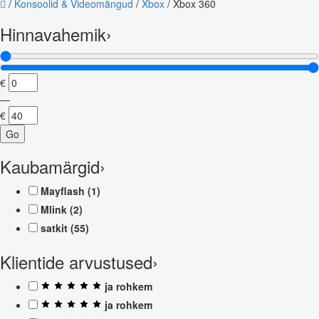
/
Konsoolid & Videomängud
/
Xbox
/
Xbox 360
Hinnavahemik
›
€
—
€
Go
Kaubamärgid
›
Mayflash
(1)
Mlink
(2)
satkit
(55)
Klientide arvustused
›
ja rohkem
ja rohkem