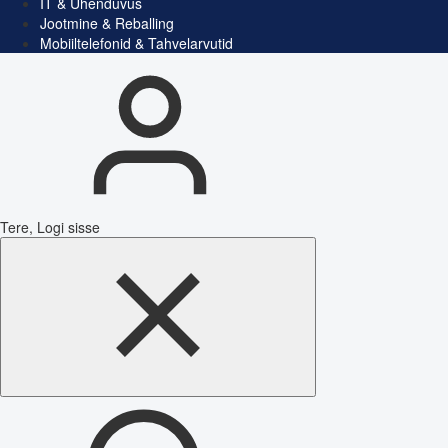
IT & Ühenduvus
Jootmine & Reballing
Mobiiltelefonid & Tahvelarvutid
Tere, Logi sisse