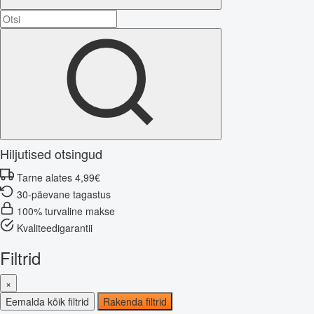
Hiljutised otsingud
Tarne alates 4,99€
30-päevane tagastus
100% turvaline makse
Kvaliteedigarantii
Filtrid
×
Eemalda kõik filtrid
Rakenda filtrid