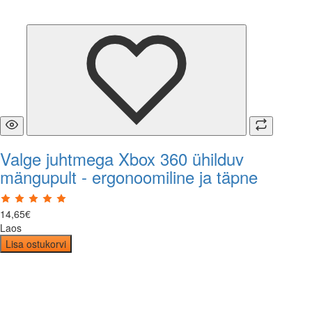
Valge juhtmega Xbox 360 ühilduv
mängupult - ergonoomiline ja täpne
14
,
65
€
Laos
Lisa ostukorvi