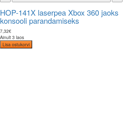
HOP-141X laserpea Xbox 360 jaoks
konsooli parandamiseks
7
,
32
€
Ainult 3 laos
Lisa ostukorvi