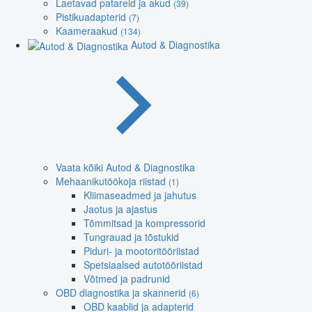
Laetavad patareid ja akud
(39)
Pistikuadapterid
(7)
Kaameraakud
(134)
Autod & Diagnostika
Vaata kõiki Autod & Diagnostika
Mehaanikutöökoja riistad
(1)
Kliimaseadmed ja jahutus
Jaotus ja ajastus
Tõmmitsad ja kompressorid
Tungrauad ja tõstukid
Piduri- ja mootoritööriistad
Spetsiaalsed autotööriistad
Võtmed ja padrunid
OBD diagnostika ja skannerid
(6)
OBD kaablid ja adapterid