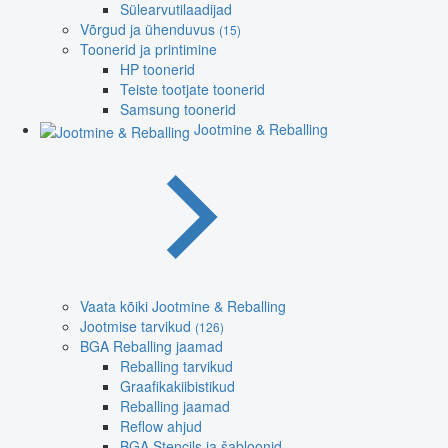
Sülearvutilaadijad
Võrgud ja ühenduvus
(15)
Toonerid ja printimine
HP toonerid
Teiste tootjate toonerid
Samsung toonerid
Jootmine & Reballing
Vaata kõiki Jootmine & Reballing
Jootmise tarvikud
(126)
BGA Reballing jaamad
Reballing tarvikud
Graafikakiibistikud
Reballing jaamad
Reflow ahjud
BGA Stencils ja šabloonid