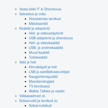
Vaata kõiki IT & Ühenduvus
Salvestus ja mälu
Hoiustamise tarvikud
Mälukaardid
Kaablid ja adapterid
Heli- ja videoadapterid
USB-adapterid ja ühenduvus
Heli- ja videokaablid
USB- ja andmekaablid
Muud kaablid
Toitekaablid
Side ja heli
Kõrvaklapid ja heli
LNB ja satelliidivastuvõtjad
Kaugjuhtimispuldid
Meediamängijad
TV kinnitused
Walkie Talkies ja raadio
Välisseadmed
(9)
Sülearvutid ja tarvikud
(6)
Sülearvutiakud