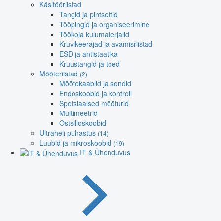
Käsitööriistad
Tangid ja pintsettid
Tööpingid ja organiseerimine
Töökoja kulumaterjalid
Kruvikeerajad ja avamisriistad
ESD ja antistaatika
Kruustangid ja toed
Mõõteriistad
(2)
Mõõtekaablid ja sondid
Endoskoobid ja kontroll
Spetsiaalsed mõõturid
Multimeetrid
Ostsilloskoobid
Ultraheli puhastus
(14)
Luubid ja mikroskoobid
(19)
IT & Ühenduvus