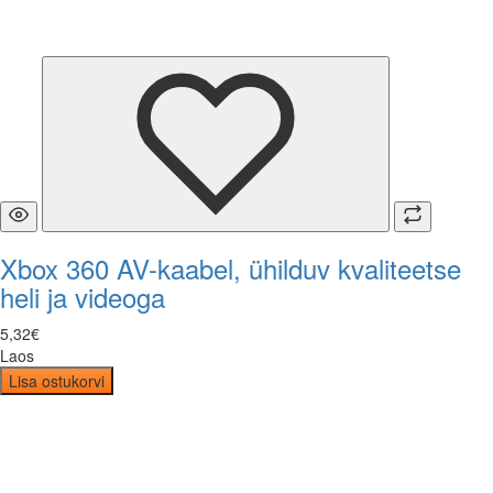
Xbox 360 AV-kaabel, ühilduv kvaliteetse
heli ja videoga
5
,
32
€
Laos
Lisa ostukorvi