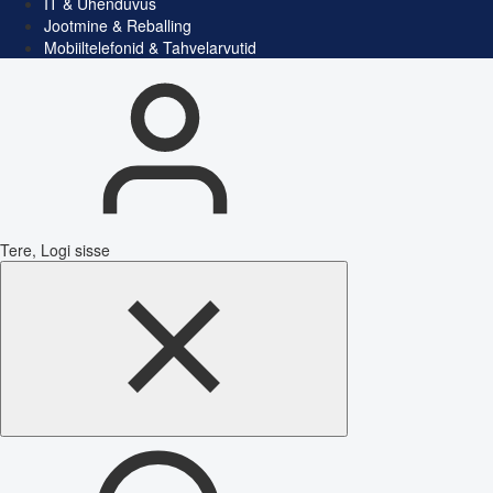
IT & Ühenduvus
Jootmine & Reballing
Mobiiltelefonid & Tahvelarvutid
Tere, Logi sisse