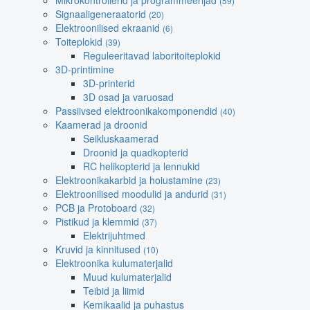
Mikrokontrollerid ja programmeerijad
(59)
Signaaligeneraatorid
(20)
Elektroonilised ekraanid
(6)
Toiteplokid
(39)
Reguleeritavad laboritoiteplokid
3D-printimine
3D-printerid
3D osad ja varuosad
Passiivsed elektroonikakomponendid
(40)
Kaamerad ja droonid
Seikluskaamerad
Droonid ja quadkopterid
RC helikopterid ja lennukid
Elektroonikakarbid ja hoiustamine
(23)
Elektroonilised moodulid ja andurid
(31)
PCB ja Protoboard
(32)
Pistikud ja klemmid
(37)
Elektrijuhtmed
Kruvid ja kinnitused
(10)
Elektroonika kulumaterjalid
Muud kulumaterjalid
Teibid ja liimid
Kemikaalid ja puhastus