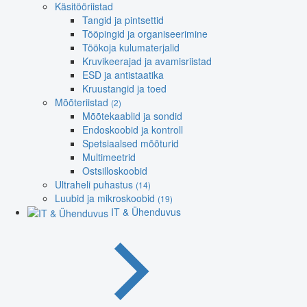
Käsitööriistad
Tangid ja pintsettid
Tööpingid ja organiseerimine
Töökoja kulumaterjalid
Kruvikeerajad ja avamisriistad
ESD ja antistaatika
Kruustangid ja toed
Mõõteriistad
(2)
Mõõtekaablid ja sondid
Endoskoobid ja kontroll
Spetsiaalsed mõõturid
Multimeetrid
Ostsilloskoobid
Ultraheli puhastus
(14)
Luubid ja mikroskoobid
(19)
IT & Ühenduvus