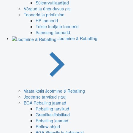
Sülearvutilaadijad
Võrgud ja ühenduvus
(15)
Toonerid ja printimine
HP toonerid
Teiste tootjate toonerid
Samsung toonerid
Jootmine & Reballing
Vaata kõiki Jootmine & Reballing
Jootmise tarvikud
(126)
BGA Reballing jaamad
Reballing tarvikud
Graafikakiibistikud
Reballing jaamad
Reflow ahjud
BGA Stencils ja šabloonid