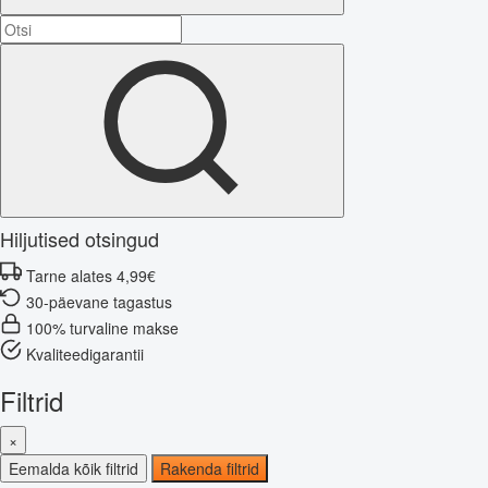
Hiljutised otsingud
Tarne alates 4,99€
30-päevane tagastus
100% turvaline makse
Kvaliteedigarantii
Filtrid
×
Eemalda kõik filtrid
Rakenda filtrid