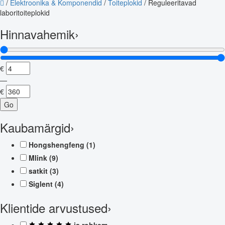
/
Elektroonika & Komponendid
/
Toiteplokid
/
Reguleeritavad
laboritoiteplokid
Hinnavahemik
›
€
—
€
Go
Kaubamärgid
›
Hongshengfeng
(1)
Mlink
(9)
satkit
(3)
Siglent
(4)
Klientide arvustused
›
ja rohkem