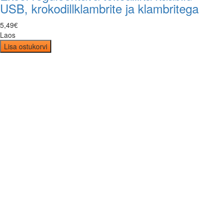
USB, krokodillklambrite ja klambritega
5
,
49
€
Laos
Lisa ostukorvi