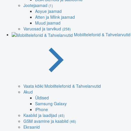
Jootejaamad
(1)
Aoyue jaamad
Atten ja Mlink jaamad
Muud jaamad
Varuosad ja tarvikud
(258)
Mobiiltelefonid & Tahvelarvutid
Vaata kõiki Mobiiltelefonid & Tahvelarvutid
Akud
Üldised
Samsung Galaxy
iPhone
Kaablid ja laadijad
(45)
GSM avamine ja kaablid
(46)
Ekraanid