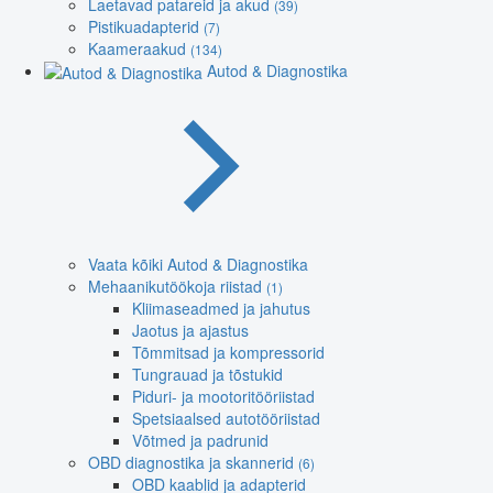
Laetavad patareid ja akud
(39)
Pistikuadapterid
(7)
Kaameraakud
(134)
Autod & Diagnostika
Vaata kõiki Autod & Diagnostika
Mehaanikutöökoja riistad
(1)
Kliimaseadmed ja jahutus
Jaotus ja ajastus
Tõmmitsad ja kompressorid
Tungrauad ja tõstukid
Piduri- ja mootoritööriistad
Spetsiaalsed autotööriistad
Võtmed ja padrunid
OBD diagnostika ja skannerid
(6)
OBD kaablid ja adapterid