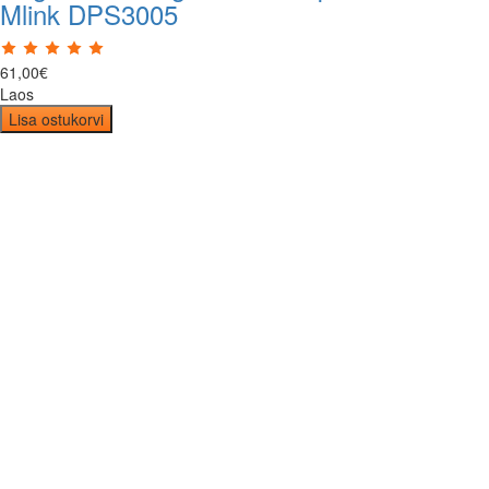
Mlink DPS3005
61
,
00
€
Laos
Lisa ostukorvi