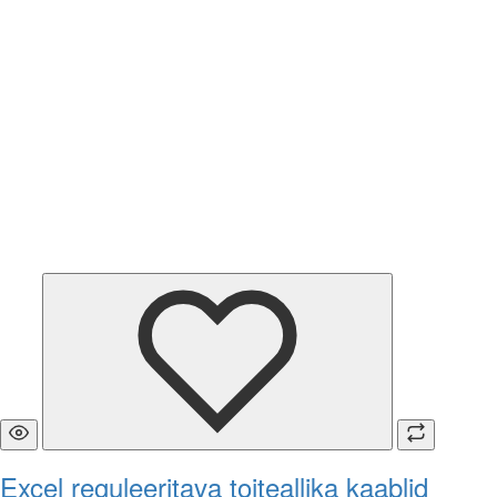
Excel reguleeritava toiteallika kaablid