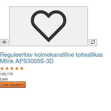
Reguleeritav kolmekanaliline toiteallikas
Mlink APS3005S-3D
126
,
17
€
Laos
Lisa ostukorvi