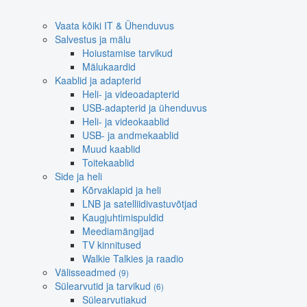
Vaata kõiki IT & Ühenduvus
Salvestus ja mälu
Hoiustamise tarvikud
Mälukaardid
Kaablid ja adapterid
Heli- ja videoadapterid
USB-adapterid ja ühenduvus
Heli- ja videokaablid
USB- ja andmekaablid
Muud kaablid
Toitekaablid
Side ja heli
Kõrvaklapid ja heli
LNB ja satelliidivastuvõtjad
Kaugjuhtimispuldid
Meediamängijad
TV kinnitused
Walkie Talkies ja raadio
Välisseadmed
(9)
Sülearvutid ja tarvikud
(6)
Sülearvutiakud