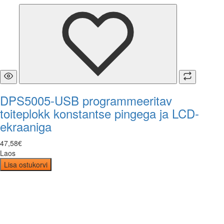
DPS5005-USB programmeeritav
toiteplokk konstantse pingega ja LCD-
ekraaniga
47
,
58
€
Laos
Lisa ostukorvi