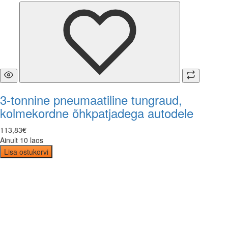
3-tonnine pneumaatiline tungraud,
kolmekordne õhkpatjadega autodele
113
,
83
€
Ainult 10 laos
Lisa ostukorvi