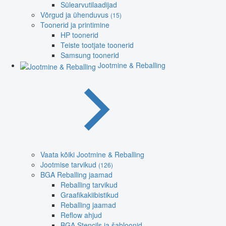
Sülearvutilaadijad
Võrgud ja ühenduvus
(15)
Toonerid ja printimine
HP toonerid
Teiste tootjate toonerid
Samsung toonerid
Jootmine & Reballing
Vaata kõiki Jootmine & Reballing
Jootmise tarvikud
(126)
BGA Reballing jaamad
Reballing tarvikud
Graafikakiibistikud
Reballing jaamad
Reflow ahjud
BGA Stencils ja šabloonid