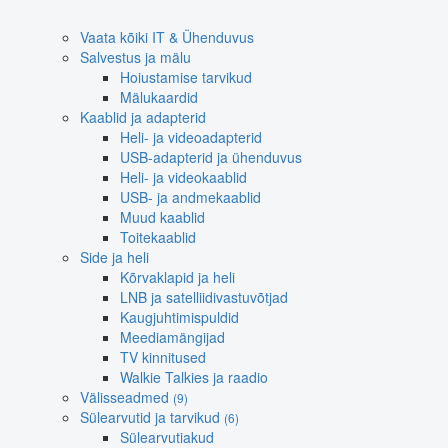
Vaata kõiki IT & Ühenduvus
Salvestus ja mälu
Hoiustamise tarvikud
Mälukaardid
Kaablid ja adapterid
Heli- ja videoadapterid
USB-adapterid ja ühenduvus
Heli- ja videokaablid
USB- ja andmekaablid
Muud kaablid
Toitekaablid
Side ja heli
Kõrvaklapid ja heli
LNB ja satelliidivastuvõtjad
Kaugjuhtimispuldid
Meediamängijad
TV kinnitused
Walkie Talkies ja raadio
Välisseadmed
(9)
Sülearvutid ja tarvikud
(6)
Sülearvutiakud