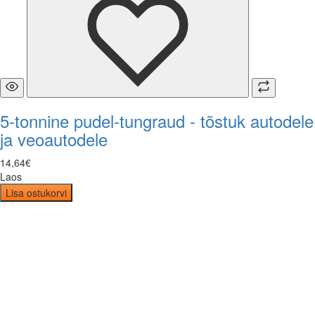
5-tonnine pudel-tungraud - tõstuk autodele
ja veoautodele
14
,
64
€
Laos
Lisa ostukorvi