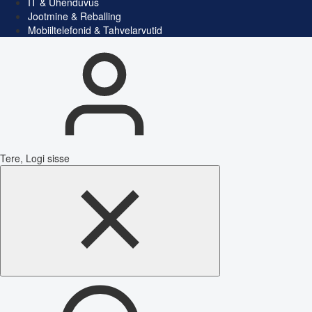
IT & Ühenduvus
Jootmine & Reballing
Mobiiltelefonid & Tahvelarvutid
Tere, Logi sisse