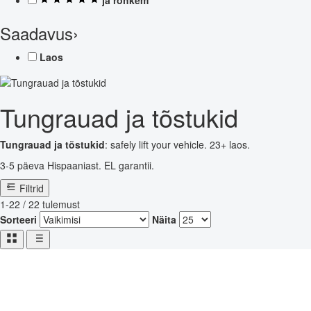
Saadavus
›
Laos
Tungrauad ja tõstukid
Tungrauad ja tõstukid
: safely lift your vehicle. 23+ laos.
3-5 päeva Hispaaniast. EL garantii.
Filtrid
1-22 / 22 tulemust
Sorteeri
Näita