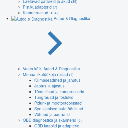
Laetavad patareid ja akud
(39)
Pistikuadapterid
(7)
Kaameraakud
(134)
Autod & Diagnostika
Vaata kõiki Autod & Diagnostika
Mehaanikutöökoja riistad
(1)
Kliimaseadmed ja jahutus
Jaotus ja ajastus
Tõmmitsad ja kompressorid
Tungrauad ja tõstukid
Piduri- ja mootoritööriistad
Spetsiaalsed autotööriistad
Võtmed ja padrunid
OBD diagnostika ja skannerid
(6)
OBD kaablid ja adapterid