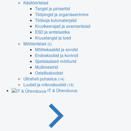
Käsitööriistad
Tangid ja pintsettid
Tööpingid ja organiseerimine
Töökoja kulumaterjalid
Kruvikeerajad ja avamisriistad
ESD ja antistaatika
Kruustangid ja toed
Mõõteriistad
(2)
Mõõtekaablid ja sondid
Endoskoobid ja kontroll
Spetsiaalsed mõõturid
Multimeetrid
Ostsilloskoobid
Ultraheli puhastus
(14)
Luubid ja mikroskoobid
(19)
IT & Ühenduvus