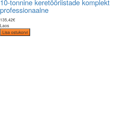
10-tonnine keretööriistade komplekt
professionaalne
135
,
42
€
Laos
Lisa ostukorvi