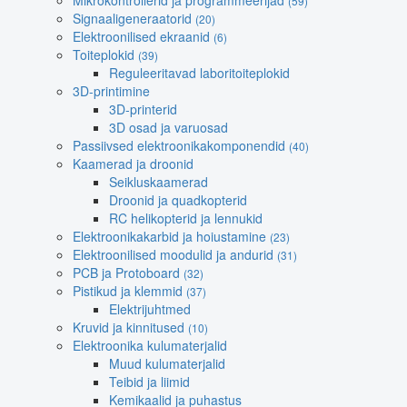
Mikrokontrollerid ja programmeerijad
(59)
Signaaligeneraatorid
(20)
Elektroonilised ekraanid
(6)
Toiteplokid
(39)
Reguleeritavad laboritoiteplokid
3D-printimine
3D-printerid
3D osad ja varuosad
Passiivsed elektroonikakomponendid
(40)
Kaamerad ja droonid
Seikluskaamerad
Droonid ja quadkopterid
RC helikopterid ja lennukid
Elektroonikakarbid ja hoiustamine
(23)
Elektroonilised moodulid ja andurid
(31)
PCB ja Protoboard
(32)
Pistikud ja klemmid
(37)
Elektrijuhtmed
Kruvid ja kinnitused
(10)
Elektroonika kulumaterjalid
Muud kulumaterjalid
Teibid ja liimid
Kemikaalid ja puhastus