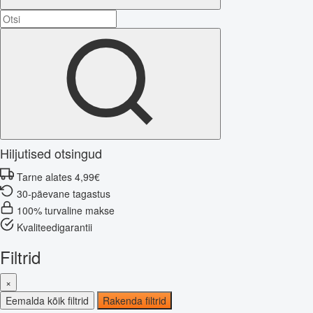
Hiljutised otsingud
Tarne alates 4,99€
30-päevane tagastus
100% turvaline makse
Kvaliteedigarantii
Filtrid
×
Eemalda kõik filtrid
Rakenda filtrid