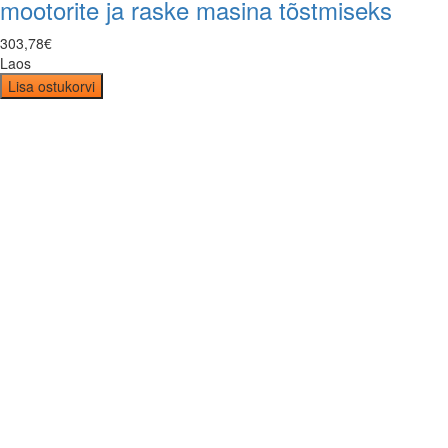
mootorite ja raske masina tõstmiseks
303
,
78
€
Laos
Lisa ostukorvi