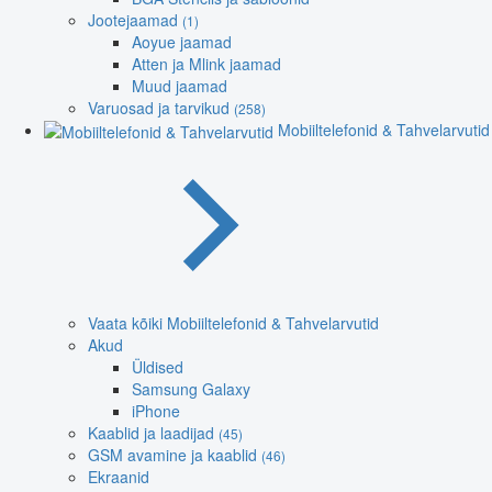
Jootejaamad
(1)
Aoyue jaamad
Atten ja Mlink jaamad
Muud jaamad
Varuosad ja tarvikud
(258)
Mobiiltelefonid & Tahvelarvutid
Vaata kõiki Mobiiltelefonid & Tahvelarvutid
Akud
Üldised
Samsung Galaxy
iPhone
Kaablid ja laadijad
(45)
GSM avamine ja kaablid
(46)
Ekraanid