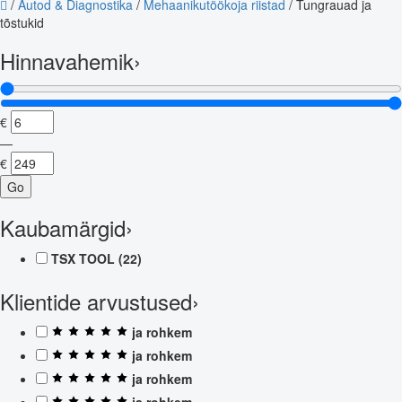
/
Autod & Diagnostika
/
Mehaanikutöökoja riistad
/
Tungrauad ja
tõstukid
Hinnavahemik
›
€
—
€
Go
Kaubamärgid
›
TSX TOOL
(22)
Klientide arvustused
›
ja rohkem
ja rohkem
ja rohkem
ja rohkem