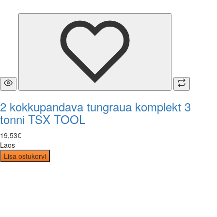
2 kokkupandava tungraua komplekt 3
tonni TSX TOOL
19
,
53
€
Laos
Lisa ostukorvi