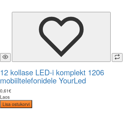
12 kollase LED-i komplekt 1206
mobiiltelefonidele YourLed
0
,
61
€
Laos
Lisa ostukorvi