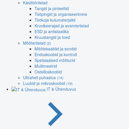
Käsitööriistad
Tangid ja pintsettid
Tööpingid ja organiseerimine
Töökoja kulumaterjalid
Kruvikeerajad ja avamisriistad
ESD ja antistaatika
Kruustangid ja toed
Mõõteriistad
(2)
Mõõtekaablid ja sondid
Endoskoobid ja kontroll
Spetsiaalsed mõõturid
Multimeetrid
Ostsilloskoobid
Ultraheli puhastus
(14)
Luubid ja mikroskoobid
(19)
IT & Ühenduvus