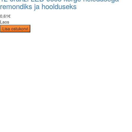
remondiks ja hoolduseks
0
,
61
€
Laos
Lisa ostukorvi