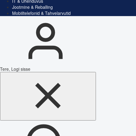
IT & Ühenduvus
Jootmine & Reballing
Mobiiltelefonid & Tahvelarvutid
Tere, Logi sisse