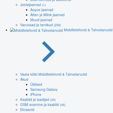
Jootejaamad
(1)
Aoyue jaamad
Atten ja Mlink jaamad
Muud jaamad
Varuosad ja tarvikud
(258)
Mobiiltelefonid & Tahvelarvutid
Vaata kõiki Mobiiltelefonid & Tahvelarvutid
Akud
Üldised
Samsung Galaxy
iPhone
Kaablid ja laadijad
(45)
GSM avamine ja kaablid
(46)
Ekraanid