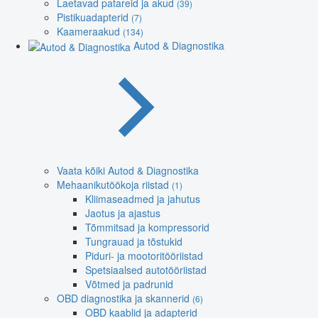
Laetavad patareid ja akud
(39)
Pistikuadapterid
(7)
Kaameraakud
(134)
Autod & Diagnostika
Vaata kõiki Autod & Diagnostika
Mehaanikutöökoja riistad
(1)
Kliimaseadmed ja jahutus
Jaotus ja ajastus
Tõmmitsad ja kompressorid
Tungrauad ja tõstukid
Piduri- ja mootoritööriistad
Spetsiaalsed autotööriistad
Võtmed ja padrunid
OBD diagnostika ja skannerid
(6)
OBD kaablid ja adapterid