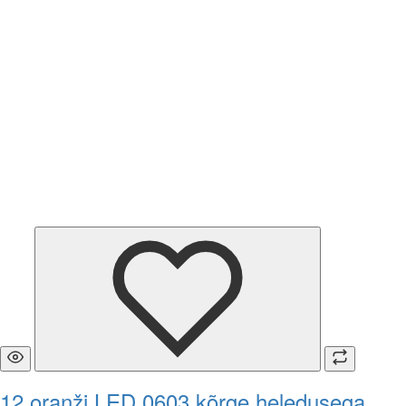
12 oranži LED 0603 kõrge heledusega