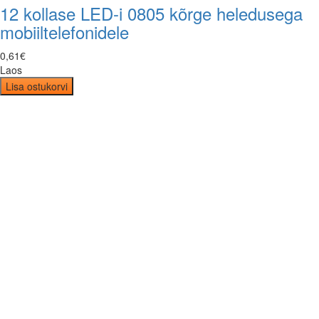
12 kollase LED-i 0805 kõrge heledusega
mobiiltelefonidele
0
,
61
€
Laos
Lisa ostukorvi