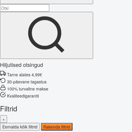
Hiljutised otsingud
Tarne alates 4,99€
30-päevane tagastus
100% turvaline makse
Kvaliteedigarantii
Filtrid
×
Eemalda kõik filtrid
Rakenda filtrid