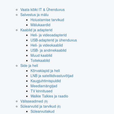
Vaata kõiki IT & Ühenduvus
Salvestus ja mälu
Hoiustamise tarvikud
Mälukaardid
Kaablid ja adapterid
Heli- ja videoadapterid
USB-adapterid ja ühenduvus
Heli- ja videokaablid
USB- ja andmekaablid
Muud kaablid
Toitekaablid
Side ja heli
Kõrvaklapid ja heli
LNB ja satelliidivastuvõtjad
Kaugjuhtimispuldid
Meediamängijad
TV kinnitused
Walkie Talkies ja raadio
Välisseadmed
(9)
Sülearvutid ja tarvikud
(6)
Sülearvutiakud