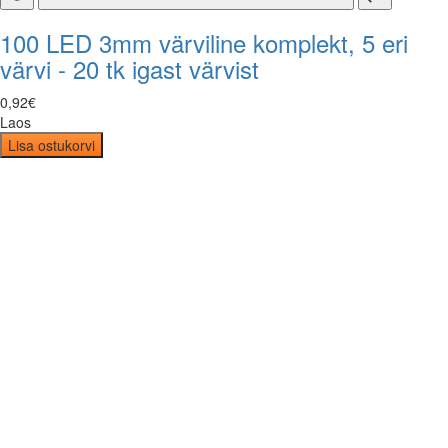
100 LED 3mm värviline komplekt, 5 eri
värvi - 20 tk igast värvist
0
,
92
€
Laos
Lisa ostukorvi