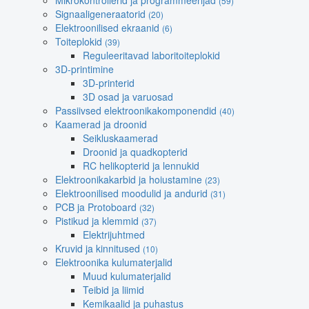
Mikrokontrollerid ja programmeerijad
(59)
Signaaligeneraatorid
(20)
Elektroonilised ekraanid
(6)
Toiteplokid
(39)
Reguleeritavad laboritoiteplokid
3D-printimine
3D-printerid
3D osad ja varuosad
Passiivsed elektroonikakomponendid
(40)
Kaamerad ja droonid
Seikluskaamerad
Droonid ja quadkopterid
RC helikopterid ja lennukid
Elektroonikakarbid ja hoiustamine
(23)
Elektroonilised moodulid ja andurid
(31)
PCB ja Protoboard
(32)
Pistikud ja klemmid
(37)
Elektrijuhtmed
Kruvid ja kinnitused
(10)
Elektroonika kulumaterjalid
Muud kulumaterjalid
Teibid ja liimid
Kemikaalid ja puhastus