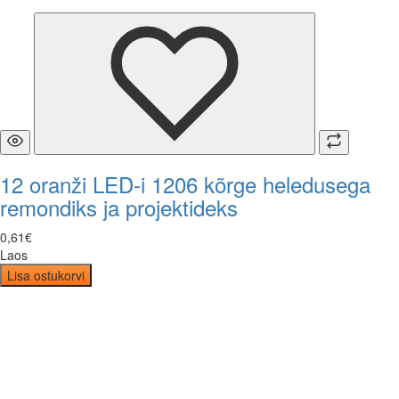
12 oranži LED-i 1206 kõrge heledusega
remondiks ja projektideks
0
,
61
€
Laos
Lisa ostukorvi