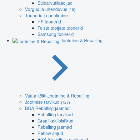
Sülearvutilaadijad
Võrgud ja ühenduvus
(15)
Toonerid ja printimine
HP toonerid
Teiste tootjate toonerid
Samsung toonerid
Jootmine & Reballing
Vaata kõiki Jootmine & Reballing
Jootmise tarvikud
(126)
BGA Reballing jaamad
Reballing tarvikud
Graafikakiibistikud
Reballing jaamad
Reflow ahjud
BGA Stencils ja šabloonid