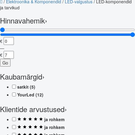
/
Elektroonika & Komponendid
/
LED-valgustus
/
LED-komponendid
ja tarvikud
Hinnavahemik
›
€
—
€
Go
Kaubamärgid
›
satkit
(5)
YourLed
(12)
Klientide arvustused
›
ja rohkem
ja rohkem
ja rohkem