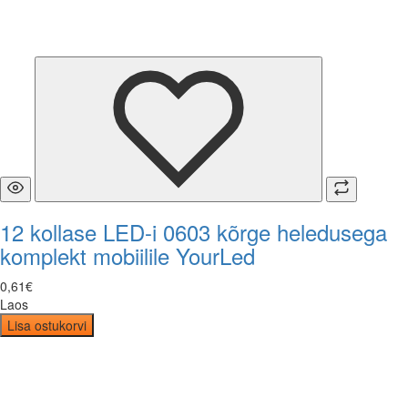
12 kollase LED-i 0603 kõrge heledusega
komplekt mobiilile YourLed
0
,
61
€
Laos
Lisa ostukorvi