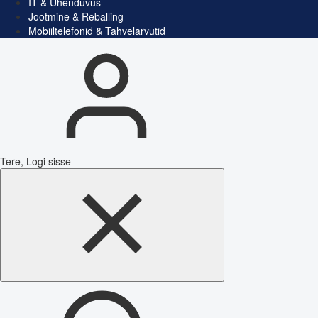
IT & Ühenduvus
Jootmine & Reballing
Mobiiltelefonid & Tahvelarvutid
Tere, Logi sisse