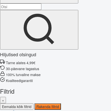
Hiljutised otsingud
Tarne alates 4,99€
30-päevane tagastus
100% turvaline makse
Kvaliteedigarantii
Filtrid
×
Eemalda kõik filtrid
Rakenda filtrid