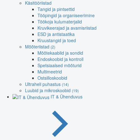
Käsitööriistad
Tangid ja pintsettid
Tööpingid ja organiseerimine
Töökoja kulumaterjalid
Kruvikeerajad ja avamisriistad
ESD ja antistaatika
Kruustangid ja toed
Mõõteriistad
(2)
Mõõtekaablid ja sondid
Endoskoobid ja kontroll
Spetsiaalsed mõõturid
Multimeetrid
Ostsilloskoobid
Ultraheli puhastus
(14)
Luubid ja mikroskoobid
(19)
IT & Ühenduvus