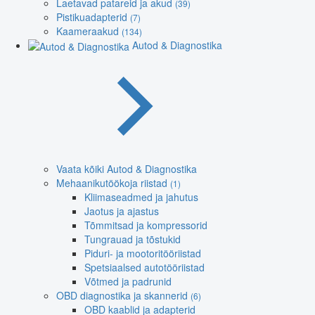
Laetavad patareid ja akud
(39)
Pistikuadapterid
(7)
Kaameraakud
(134)
Autod & Diagnostika
Vaata kõiki Autod & Diagnostika
Mehaanikutöökoja riistad
(1)
Kliimaseadmed ja jahutus
Jaotus ja ajastus
Tõmmitsad ja kompressorid
Tungrauad ja tõstukid
Piduri- ja mootoritööriistad
Spetsiaalsed autotööriistad
Võtmed ja padrunid
OBD diagnostika ja skannerid
(6)
OBD kaablid ja adapterid