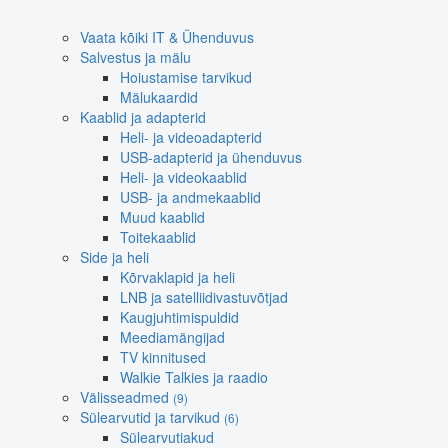
Vaata kõiki IT & Ühenduvus
Salvestus ja mälu
Hoiustamise tarvikud
Mälukaardid
Kaablid ja adapterid
Heli- ja videoadapterid
USB-adapterid ja ühenduvus
Heli- ja videokaablid
USB- ja andmekaablid
Muud kaablid
Toitekaablid
Side ja heli
Kõrvaklapid ja heli
LNB ja satelliidivastuvõtjad
Kaugjuhtimispuldid
Meediamängijad
TV kinnitused
Walkie Talkies ja raadio
Välisseadmed
(9)
Sülearvutid ja tarvikud
(6)
Sülearvutiakud