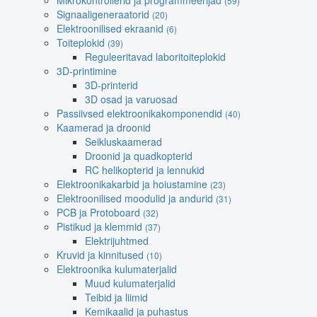
Mikrokontrollerid ja programmeerijad
(59)
Signaaligeneraatorid
(20)
Elektroonilised ekraanid
(6)
Toiteplokid
(39)
Reguleeritavad laboritoiteplokid
3D-printimine
3D-printerid
3D osad ja varuosad
Passiivsed elektroonikakomponendid
(40)
Kaamerad ja droonid
Seikluskaamerad
Droonid ja quadkopterid
RC helikopterid ja lennukid
Elektroonikakarbid ja hoiustamine
(23)
Elektroonilised moodulid ja andurid
(31)
PCB ja Protoboard
(32)
Pistikud ja klemmid
(37)
Elektrijuhtmed
Kruvid ja kinnitused
(10)
Elektroonika kulumaterjalid
Muud kulumaterjalid
Teibid ja liimid
Kemikaalid ja puhastus