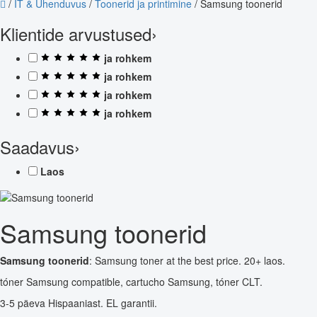
/
IT & Ühenduvus
/
Toonerid ja printimine
/
Samsung toonerid
Klientide arvustused
›
ja rohkem
ja rohkem
ja rohkem
ja rohkem
Saadavus
›
Laos
Samsung toonerid
Samsung toonerid
: Samsung toner at the best price. 20+ laos.
tóner Samsung compatible, cartucho Samsung, tóner CLT.
3-5 päeva Hispaaniast. EL garantii.