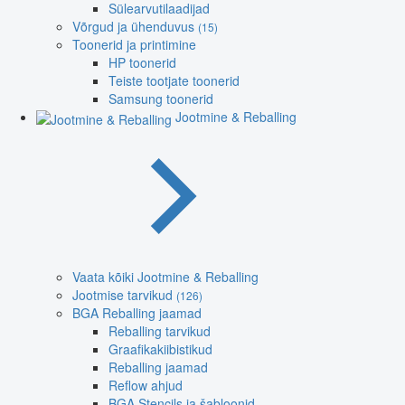
Sülearvutilaadijad
Võrgud ja ühenduvus
(15)
Toonerid ja printimine
HP toonerid
Teiste tootjate toonerid
Samsung toonerid
Jootmine & Reballing
Vaata kõiki Jootmine & Reballing
Jootmise tarvikud
(126)
BGA Reballing jaamad
Reballing tarvikud
Graafikakiibistikud
Reballing jaamad
Reflow ahjud
BGA Stencils ja šabloonid