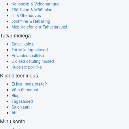
Konsoolid & Videomängud
Tööriistad & Mõõtmine
IT & Ühenduvus
Jootmine & Reballing
Mobiiltelefonid & Tahvelarvutid
Tutvu meiega
Satkiti kohta
Tarne ja tagastused
Privaatsuspoliitika
Üldised ostutingimused
Küpsiste poliitika
Klienditeenindus
Ei leia, mida otsite?
Võta ühendust
Blogi
Tagastused
Saidikaart
Abi
Minu konto