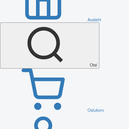
Avaleht
Otsi
Ostukorv