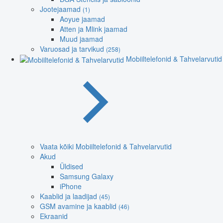
Jootejaamad
(1)
Aoyue jaamad
Atten ja Mlink jaamad
Muud jaamad
Varuosad ja tarvikud
(258)
Mobiiltelefonid & Tahvelarvutid
Vaata kõiki Mobiiltelefonid & Tahvelarvutid
Akud
Üldised
Samsung Galaxy
iPhone
Kaablid ja laadijad
(45)
GSM avamine ja kaablid
(46)
Ekraanid