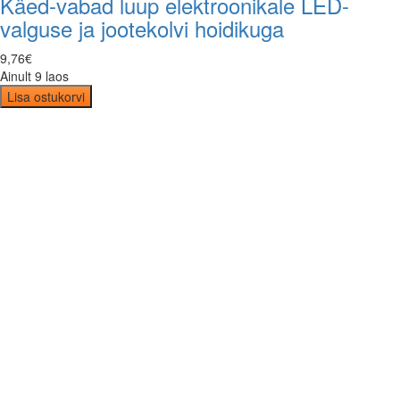
Käed-vabad luup elektroonikale LED-
valguse ja jootekolvi hoidikuga
9
,
76
€
Ainult 9 laos
Lisa ostukorvi