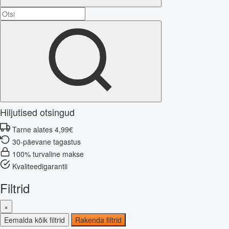
Hiljutised otsingud
Tarne alates 4,99€
30-päevane tagastus
100% turvaline makse
Kvaliteedigarantii
Filtrid
×
Eemalda kõik filtrid
Rakenda filtrid