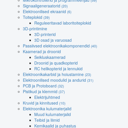
Mikrokontrollerid ja programmeerijad
(59)
Signaaligeneraatorid
(20)
Elektroonilised ekraanid
(6)
Toiteplokid
(39)
Reguleeritavad laboritoiteplokid
3D-printimine
3D-printerid
3D osad ja varuosad
Passiivsed elektroonikakomponendid
(40)
Kaamerad ja droonid
Seikluskaamerad
Droonid ja quadkopterid
RC helikopterid ja lennukid
Elektroonikakarbid ja hoiustamine
(23)
Elektroonilised moodulid ja andurid
(31)
PCB ja Protoboard
(32)
Pistikud ja klemmid
(37)
Elektrijuhtmed
Kruvid ja kinnitused
(10)
Elektroonika kulumaterjalid
Muud kulumaterjalid
Teibid ja liimid
Kemikaalid ja puhastus