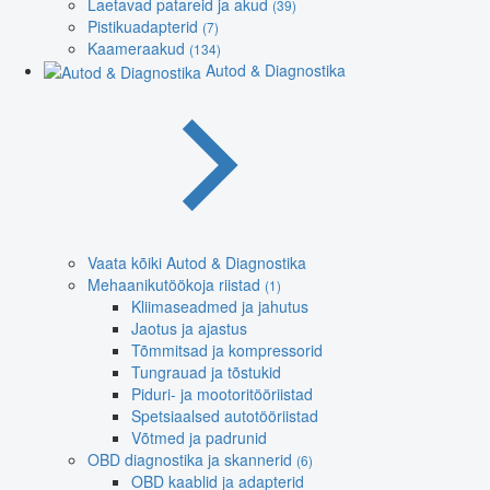
Laetavad patareid ja akud
(39)
Pistikuadapterid
(7)
Kaameraakud
(134)
Autod & Diagnostika
Vaata kõiki Autod & Diagnostika
Mehaanikutöökoja riistad
(1)
Kliimaseadmed ja jahutus
Jaotus ja ajastus
Tõmmitsad ja kompressorid
Tungrauad ja tõstukid
Piduri- ja mootoritööriistad
Spetsiaalsed autotööriistad
Võtmed ja padrunid
OBD diagnostika ja skannerid
(6)
OBD kaablid ja adapterid