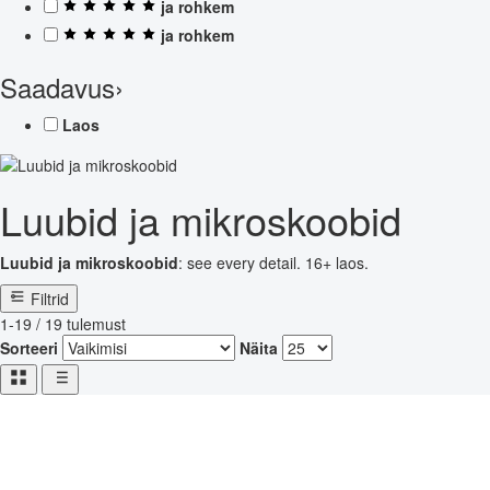
ja rohkem
ja rohkem
Saadavus
›
Laos
Luubid ja mikroskoobid
Luubid ja mikroskoobid
: see every detail. 16+ laos.
Filtrid
1-19 / 19 tulemust
Sorteeri
Näita