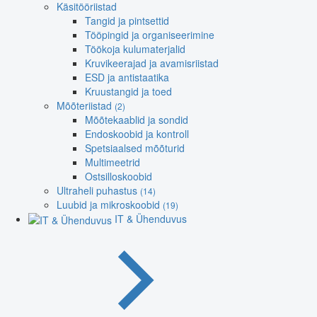
Käsitööriistad
Tangid ja pintsettid
Tööpingid ja organiseerimine
Töökoja kulumaterjalid
Kruvikeerajad ja avamisriistad
ESD ja antistaatika
Kruustangid ja toed
Mõõteriistad
(2)
Mõõtekaablid ja sondid
Endoskoobid ja kontroll
Spetsiaalsed mõõturid
Multimeetrid
Ostsilloskoobid
Ultraheli puhastus
(14)
Luubid ja mikroskoobid
(19)
IT & Ühenduvus