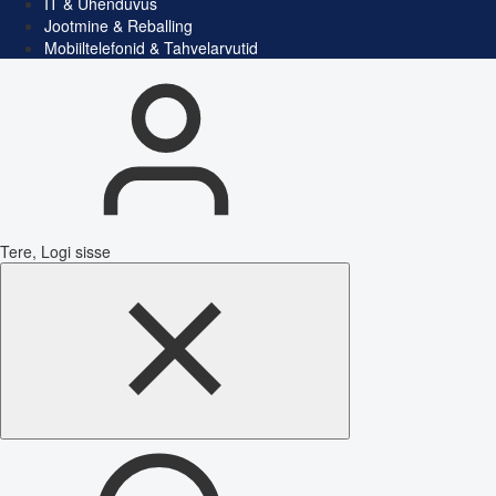
IT & Ühenduvus
Jootmine & Reballing
Mobiiltelefonid & Tahvelarvutid
Tere, Logi sisse