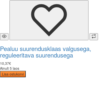
Pealuu suurendusklaas valgusega,
reguleeritava suurendusega
10
,
37
€
Ainult 5 laos
Lisa ostukorvi