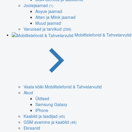
Jootejaamad
(1)
Aoyue jaamad
Atten ja Mlink jaamad
Muud jaamad
Varuosad ja tarvikud
(258)
Mobiiltelefonid & Tahvelarvutid
Vaata kõiki Mobiiltelefonid & Tahvelarvutid
Akud
Üldised
Samsung Galaxy
iPhone
Kaablid ja laadijad
(45)
GSM avamine ja kaablid
(46)
Ekraanid