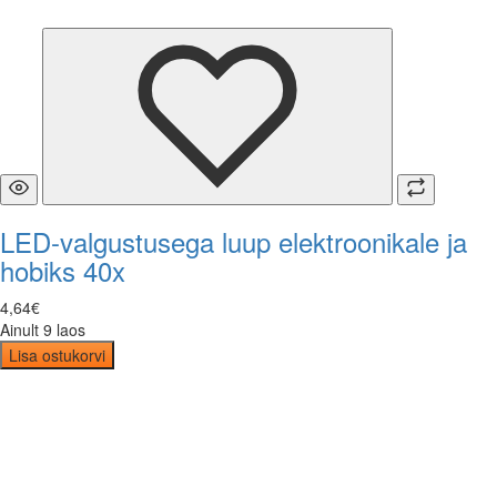
LED-valgustusega luup elektroonikale ja
hobiks 40x
4
,
64
€
Ainult 9 laos
Lisa ostukorvi