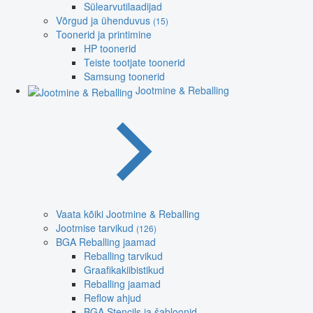
Sülearvutilaadijad
Võrgud ja ühenduvus
(15)
Toonerid ja printimine
HP toonerid
Teiste tootjate toonerid
Samsung toonerid
Jootmine & Reballing
Vaata kõiki Jootmine & Reballing
Jootmise tarvikud
(126)
BGA Reballing jaamad
Reballing tarvikud
Graafikakiibistikud
Reballing jaamad
Reflow ahjud
BGA Stencils ja šabloonid