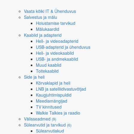
Vaata kõiki IT & Ühenduvus
Salvestus ja mälu
Hoiustamise tarvikud
Mälukaardid
Kaablid ja adapterid
Heli- ja videoadapterid
USB-adapterid ja ühenduvus
Heli- ja videokaablid
USB- ja andmekaablid
Muud kaablid
Toitekaablid
Side ja heli
Kõrvaklapid ja heli
LNB ja satelliidivastuvõtjad
Kaugjuhtimispuldid
Meediamängijad
TV kinnitused
Walkie Talkies ja raadio
Välisseadmed
(9)
Sülearvutid ja tarvikud
(6)
Sülearvutiakud