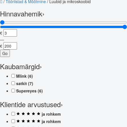
/
Tööriistad & Mõõtmine
/
Luubid ja mikroskoobid
Hinnavahemik
›
€
—
€
Go
Kaubamärgid
›
Mlink
(6)
satkit
(7)
Supereyes
(6)
Klientide arvustused
›
ja rohkem
ja rohkem