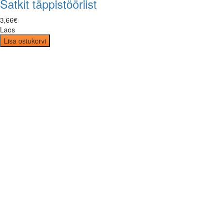
Satkit täppistööriist
3
,
66
€
Laos
Lisa ostukorvi