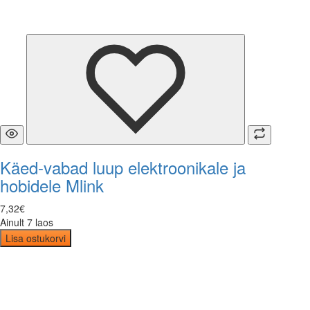
Käed-vabad luup elektroonikale ja
hobidele Mlink
7
,
32
€
Ainult 7 laos
Lisa ostukorvi