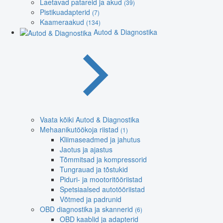
Laetavad patareid ja akud
(39)
Pistikuadapterid
(7)
Kaameraakud
(134)
Autod & Diagnostika
Vaata kõiki Autod & Diagnostika
Mehaanikutöökoja riistad
(1)
Kliimaseadmed ja jahutus
Jaotus ja ajastus
Tõmmitsad ja kompressorid
Tungrauad ja tõstukid
Piduri- ja mootoritööriistad
Spetsiaalsed autotööriistad
Võtmed ja padrunid
OBD diagnostika ja skannerid
(6)
OBD kaablid ja adapterid