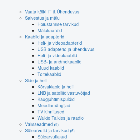
Vaata kõiki IT & Ühenduvus
Salvestus ja mälu
Hoiustamise tarvikud
Mälukaardid
Kaablid ja adapterid
Heli- ja videoadapterid
USB-adapterid ja ühenduvus
Heli- ja videokaablid
USB- ja andmekaablid
Muud kaablid
Toitekaablid
Side ja heli
Kõrvaklapid ja heli
LNB ja satelliidivastuvõtjad
Kaugjuhtimispuldid
Meediamängijad
TV kinnitused
Walkie Talkies ja raadio
Välisseadmed
(9)
Sülearvutid ja tarvikud
(6)
Sülearvutiakud