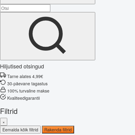
Hiljutised otsingud
Tarne alates 4,99€
30-päevane tagastus
100% turvaline makse
Kvaliteedigarantii
Filtrid
×
Eemalda kõik filtrid
Rakenda filtrid