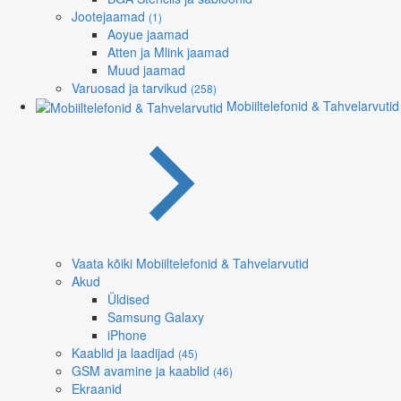
Jootejaamad
(1)
Aoyue jaamad
Atten ja Mlink jaamad
Muud jaamad
Varuosad ja tarvikud
(258)
Mobiiltelefonid & Tahvelarvutid
Vaata kõiki Mobiiltelefonid & Tahvelarvutid
Akud
Üldised
Samsung Galaxy
iPhone
Kaablid ja laadijad
(45)
GSM avamine ja kaablid
(46)
Ekraanid