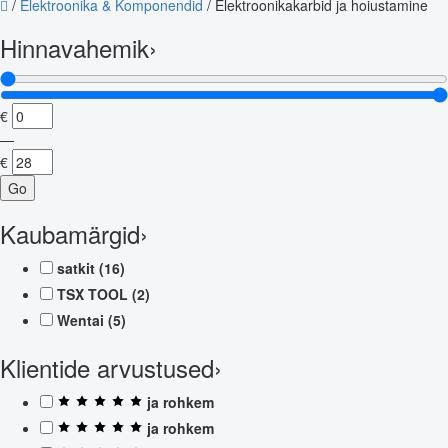
/
Elektroonika & Komponendid
/
Elektroonikakarbid ja hoiustamine
Hinnavahemik
›
€
—
€
Go
Kaubamärgid
›
satkit
(16)
TSX TOOL
(2)
Wentai
(5)
Klientide arvustused
›
ja rohkem
ja rohkem