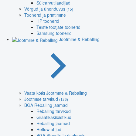
Sülearvutilaadijad
Võrgud ja ühenduvus
(15)
Toonerid ja printimine
HP toonerid
Teiste tootjate toonerid
Samsung toonerid
Jootmine & Reballing
Vaata kõiki Jootmine & Reballing
Jootmise tarvikud
(126)
BGA Reballing jaamad
Reballing tarvikud
Graafikakiibistikud
Reballing jaamad
Reflow ahjud
BGA Stencils ja šabloonid