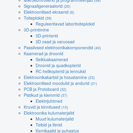
Mikrokontrollerid ja programmeerijad
(59)
Signaaligeneraatorid
(20)
Elektroonilised ekraanid
(6)
Toiteplokid
(39)
Reguleeritavad laboritoiteplokid
3D-printimine
3D-printerid
3D osad ja varuosad
Passiivsed elektroonikakomponendid
(40)
Kaamerad ja droonid
Seikluskaamerad
Droonid ja quadkopterid
RC helikopterid ja lennukid
Elektroonikakarbid ja hoiustamine
(23)
Elektroonilised moodulid ja andurid
(31)
PCB ja Protoboard
(32)
Pistikud ja klemmid
(37)
Elektrijuhtmed
Kruvid ja kinnitused
(10)
Elektroonika kulumaterjalid
Muud kulumaterjalid
Teibid ja liimid
Kemikaalid ja puhastus