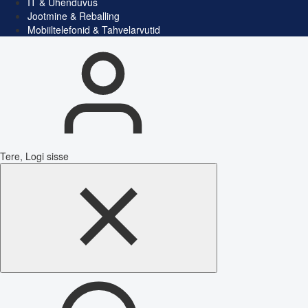
IT & Ühenduvus
Jootmine & Reballing
Mobiiltelefonid & Tahvelarvutid
Tere, Logi sisse