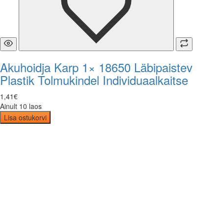
Akuhoidja Karp 1× 18650 Läbipaistev
Plastik Tolmukindel Individuaalkaitse
1
,
41
€
Ainult 10 laos
Lisa ostukorvi