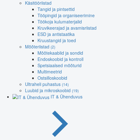
Käsitööriistad
Tangid ja pintsettid
Tööpingid ja organiseerimine
Töökoja kulumaterjalid
Kruvikeerajad ja avamisriistad
ESD ja antistaatika
Kruustangid ja toed
Mõõteriistad
(2)
Mõõtekaablid ja sondid
Endoskoobid ja kontroll
Spetsiaalsed mõõturid
Multimeetrid
Ostsilloskoobid
Ultraheli puhastus
(14)
Luubid ja mikroskoobid
(19)
IT & Ühenduvus