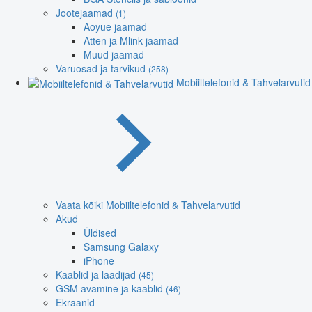
Jootejaamad
(1)
Aoyue jaamad
Atten ja Mlink jaamad
Muud jaamad
Varuosad ja tarvikud
(258)
Mobiiltelefonid & Tahvelarvutid
Vaata kõiki Mobiiltelefonid & Tahvelarvutid
Akud
Üldised
Samsung Galaxy
iPhone
Kaablid ja laadijad
(45)
GSM avamine ja kaablid
(46)
Ekraanid