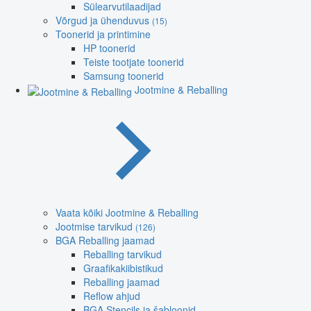
Sülearvutilaadijad
Võrgud ja ühenduvus
(15)
Toonerid ja printimine
HP toonerid
Teiste tootjate toonerid
Samsung toonerid
Jootmine & Reballing
Vaata kõiki Jootmine & Reballing
Jootmise tarvikud
(126)
BGA Reballing jaamad
Reballing tarvikud
Graafikakiibistikud
Reballing jaamad
Reflow ahjud
BGA Stencils ja šabloonid