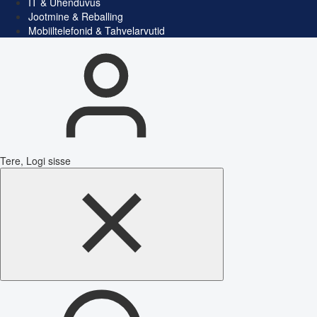
IT & Ühenduvus
Jootmine & Reballing
Mobiiltelefonid & Tahvelarvutid
Tere, Logi sisse