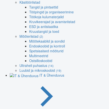
Käsitööriistad
Tangid ja pintsettid
Tööpingid ja organiseerimine
Töökoja kulumaterjalid
Kruvikeerajad ja avamisriistad
ESD ja antistaatika
Kruustangid ja toed
Mõõteriistad
(2)
Mõõtekaablid ja sondid
Endoskoobid ja kontroll
Spetsiaalsed mõõturid
Multimeetrid
Ostsilloskoobid
Ultraheli puhastus
(14)
Luubid ja mikroskoobid
(19)
IT & Ühenduvus