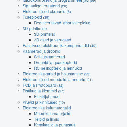
Mikrokontrollerid ja programmeerijad
(59)
Signaaligeneraatorid
(20)
Elektroonilised ekraanid
(6)
Toiteplokid
(39)
Reguleeritavad laboritoiteplokid
3D-printimine
3D-printerid
3D osad ja varuosad
Passiivsed elektroonikakomponendid
(40)
Kaamerad ja droonid
Seikluskaamerad
Droonid ja quadkopterid
RC helikopterid ja lennukid
Elektroonikakarbid ja hoiustamine
(23)
Elektroonilised moodulid ja andurid
(31)
PCB ja Protoboard
(32)
Pistikud ja klemmid
(37)
Elektrijuhtmed
Kruvid ja kinnitused
(10)
Elektroonika kulumaterjalid
Muud kulumaterjalid
Teibid ja liimid
Kemikaalid ja puhastus