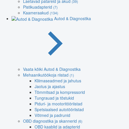
Laetavad patareid ja akud
(39)
Pistikuadapterid
(7)
Kaameraakud
(134)
Autod & Diagnostika
Vaata kõiki Autod & Diagnostika
Mehaanikutöökoja riistad
(1)
Kliimaseadmed ja jahutus
Jaotus ja ajastus
Tõmmitsad ja kompressorid
Tungrauad ja tõstukid
Piduri- ja mootoritööriistad
Spetsiaalsed autotööriistad
Võtmed ja padrunid
OBD diagnostika ja skannerid
(6)
OBD kaablid ja adapterid