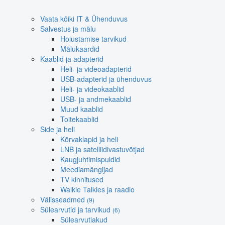
Vaata kõiki IT & Ühenduvus
Salvestus ja mälu
Hoiustamise tarvikud
Mälukaardid
Kaablid ja adapterid
Heli- ja videoadapterid
USB-adapterid ja ühenduvus
Heli- ja videokaablid
USB- ja andmekaablid
Muud kaablid
Toitekaablid
Side ja heli
Kõrvaklapid ja heli
LNB ja satelliidivastuvõtjad
Kaugjuhtimispuldid
Meediamängijad
TV kinnitused
Walkie Talkies ja raadio
Välisseadmed
(9)
Sülearvutid ja tarvikud
(6)
Sülearvutiakud