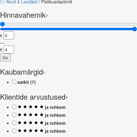
/
Akud & Laadijad
/
Pistikuadapterid
Hinnavahemik
›
€
—
€
Go
Kaubamärgid
›
satkit
(7)
Klientide arvustused
›
ja rohkem
ja rohkem
ja rohkem
ja rohkem