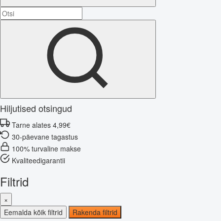
Hiljutised otsingud
Tarne alates 4,99€
30-päevane tagastus
100% turvaline makse
Kvaliteedigarantii
Filtrid
×
Eemalda kõik filtrid
Rakenda filtrid