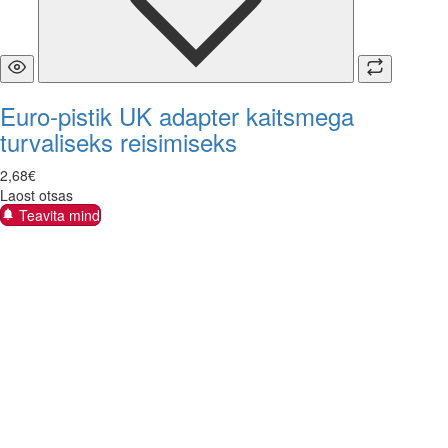
Euro-pistik UK adapter kaitsmega
turvaliseks reisimiseks
2
,
68
€
Laost otsas
Teavita mind