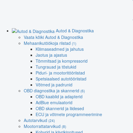
Autod & Diagnostika
Vaata kõiki Autod & Diagnostika
Mehaanikutöökoja riistad
(1)
Kliimaseadmed ja jahutus
Jaotus ja ajastus
Tõmmitsad ja kompressorid
Tungrauad ja tõstukid
Piduri- ja mootoritööriistad
Spetsiaalsed autotööriistad
Võtmed ja padrunid
OBD diagnostika ja skannerid
(6)
OBD kaablid ja adapterid
AdBlue emulaatorid
OBD skannerid ja liidesed
ECU ja võtmete programmeerimine
Autotarvikud
(24)
Mootorrattatarvikud
(8)
Kohvrid ja kiivrikinnitused