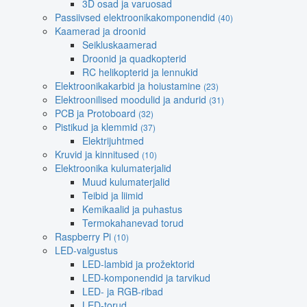
3D osad ja varuosad
Passiivsed elektroonikakomponendid
(40)
Kaamerad ja droonid
Seikluskaamerad
Droonid ja quadkopterid
RC helikopterid ja lennukid
Elektroonikakarbid ja hoiustamine
(23)
Elektroonilised moodulid ja andurid
(31)
PCB ja Protoboard
(32)
Pistikud ja klemmid
(37)
Elektrijuhtmed
Kruvid ja kinnitused
(10)
Elektroonika kulumaterjalid
Muud kulumaterjalid
Teibid ja liimid
Kemikaalid ja puhastus
Termokahanevad torud
Raspberry Pi
(10)
LED-valgustus
LED-lambid ja prožektorid
LED-komponendid ja tarvikud
LED- ja RGB-ribad
LED-torud