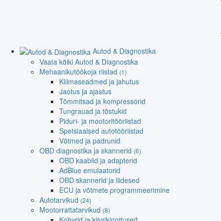
Autod & Diagnostika
Vaata kõiki Autod & Diagnostika
Mehaanikutöökoja riistad
(1)
Kliimaseadmed ja jahutus
Jaotus ja ajastus
Tõmmitsad ja kompressorid
Tungrauad ja tõstukid
Piduri- ja mootoritööriistad
Spetsiaalsed autotööriistad
Võtmed ja padrunid
OBD diagnostika ja skannerid
(6)
OBD kaablid ja adapterid
AdBlue emulaatorid
OBD skannerid ja liidesed
ECU ja võtmete programmeerimine
Autotarvikud
(24)
Mootorrattatarvikud
(8)
Kohvrid ja kiivrikinnitused