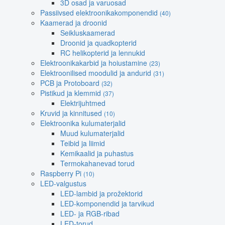
3D osad ja varuosad
Passiivsed elektroonikakomponendid
(40)
Kaamerad ja droonid
Seikluskaamerad
Droonid ja quadkopterid
RC helikopterid ja lennukid
Elektroonikakarbid ja hoiustamine
(23)
Elektroonilised moodulid ja andurid
(31)
PCB ja Protoboard
(32)
Pistikud ja klemmid
(37)
Elektrijuhtmed
Kruvid ja kinnitused
(10)
Elektroonika kulumaterjalid
Muud kulumaterjalid
Teibid ja liimid
Kemikaalid ja puhastus
Termokahanevad torud
Raspberry Pi
(10)
LED-valgustus
LED-lambid ja prožektorid
LED-komponendid ja tarvikud
LED- ja RGB-ribad
LED-torud