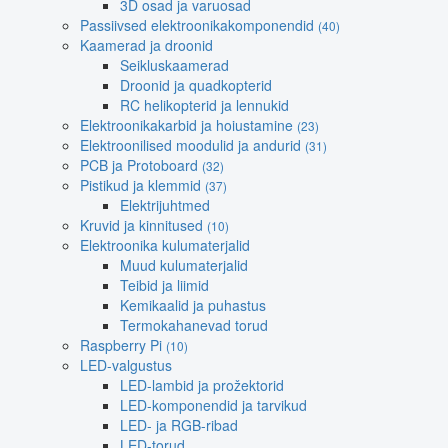
3D osad ja varuosad
Passiivsed elektroonikakomponendid
(40)
Kaamerad ja droonid
Seikluskaamerad
Droonid ja quadkopterid
RC helikopterid ja lennukid
Elektroonikakarbid ja hoiustamine
(23)
Elektroonilised moodulid ja andurid
(31)
PCB ja Protoboard
(32)
Pistikud ja klemmid
(37)
Elektrijuhtmed
Kruvid ja kinnitused
(10)
Elektroonika kulumaterjalid
Muud kulumaterjalid
Teibid ja liimid
Kemikaalid ja puhastus
Termokahanevad torud
Raspberry Pi
(10)
LED-valgustus
LED-lambid ja prožektorid
LED-komponendid ja tarvikud
LED- ja RGB-ribad
LED-torud