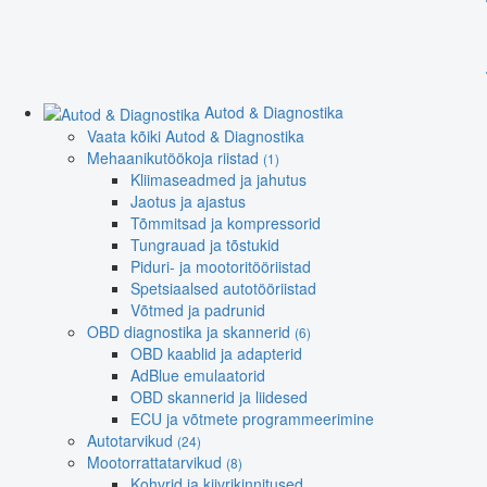
Autod & Diagnostika
Vaata kõiki Autod & Diagnostika
Mehaanikutöökoja riistad
(1)
Kliimaseadmed ja jahutus
Jaotus ja ajastus
Tõmmitsad ja kompressorid
Tungrauad ja tõstukid
Piduri- ja mootoritööriistad
Spetsiaalsed autotööriistad
Võtmed ja padrunid
OBD diagnostika ja skannerid
(6)
OBD kaablid ja adapterid
AdBlue emulaatorid
OBD skannerid ja liidesed
ECU ja võtmete programmeerimine
Autotarvikud
(24)
Mootorrattatarvikud
(8)
Kohvrid ja kiivrikinnitused