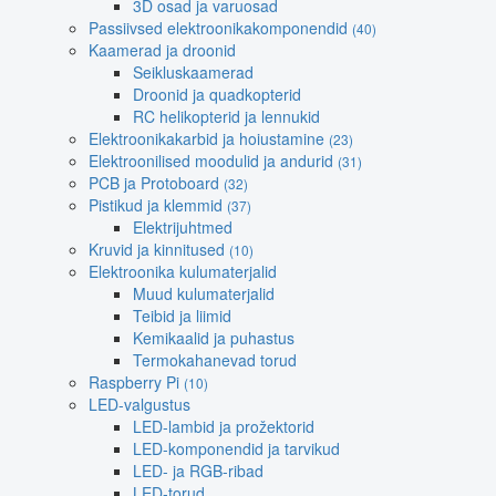
3D osad ja varuosad
Passiivsed elektroonikakomponendid
(40)
Kaamerad ja droonid
Seikluskaamerad
Droonid ja quadkopterid
RC helikopterid ja lennukid
Elektroonikakarbid ja hoiustamine
(23)
Elektroonilised moodulid ja andurid
(31)
PCB ja Protoboard
(32)
Pistikud ja klemmid
(37)
Elektrijuhtmed
Kruvid ja kinnitused
(10)
Elektroonika kulumaterjalid
Muud kulumaterjalid
Teibid ja liimid
Kemikaalid ja puhastus
Termokahanevad torud
Raspberry Pi
(10)
LED-valgustus
LED-lambid ja prožektorid
LED-komponendid ja tarvikud
LED- ja RGB-ribad
LED-torud