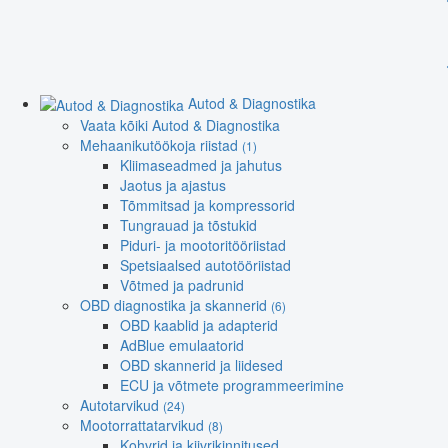
Autod & Diagnostika
Vaata kõiki Autod & Diagnostika
Mehaanikutöökoja riistad
(1)
Kliimaseadmed ja jahutus
Jaotus ja ajastus
Tõmmitsad ja kompressorid
Tungrauad ja tõstukid
Piduri- ja mootoritööriistad
Spetsiaalsed autotööriistad
Võtmed ja padrunid
OBD diagnostika ja skannerid
(6)
OBD kaablid ja adapterid
AdBlue emulaatorid
OBD skannerid ja liidesed
ECU ja võtmete programmeerimine
Autotarvikud
(24)
Mootorrattatarvikud
(8)
Kohvrid ja kiivrikinnitused