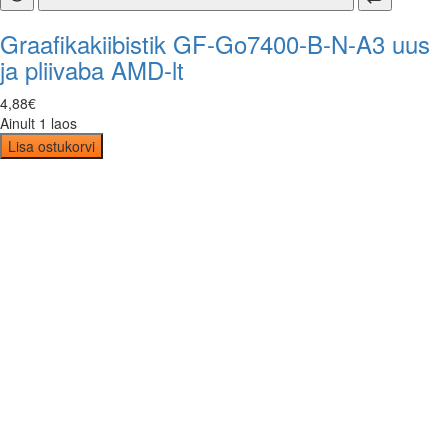
Graafikakiibistik GF-Go7400-B-N-A3 uus
ja pliivaba AMD-lt
4
,
88
€
Ainult 1 laos
Lisa ostukorvi