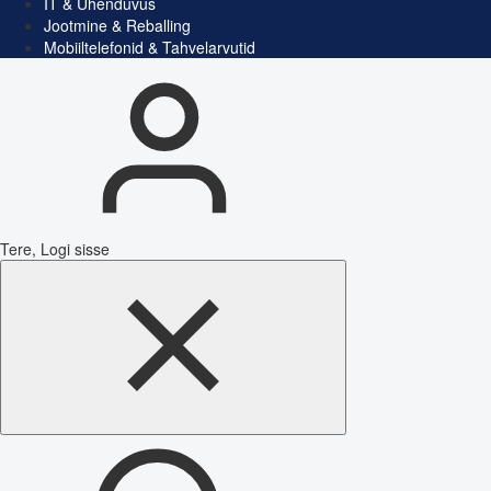
IT & Ühenduvus
Jootmine & Reballing
Mobiiltelefonid & Tahvelarvutid
Tere, Logi sisse