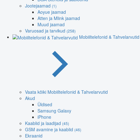
Jootejaamad
(1)
Aoyue jaamad
Atten ja Mlink jaamad
Muud jaamad
Varuosad ja tarvikud
(258)
Mobiiltelefonid & Tahvelarvutid
Vaata kõiki Mobiiltelefonid & Tahvelarvutid
Akud
Üldised
Samsung Galaxy
iPhone
Kaablid ja laadijad
(45)
GSM avamine ja kaablid
(46)
Ekraanid