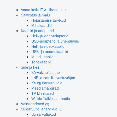
Vaata kõiki IT & Ühenduvus
Salvestus ja mälu
Hoiustamise tarvikud
Mälukaardid
Kaablid ja adapterid
Heli- ja videoadapterid
USB-adapterid ja ühenduvus
Heli- ja videokaablid
USB- ja andmekaablid
Muud kaablid
Toitekaablid
Side ja heli
Kõrvaklapid ja heli
LNB ja satelliidivastuvõtjad
Kaugjuhtimispuldid
Meediamängijad
TV kinnitused
Walkie Talkies ja raadio
Välisseadmed
(9)
Sülearvutid ja tarvikud
(6)
Sülearvutiakud