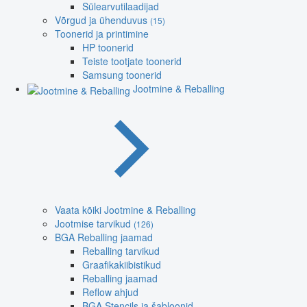
Sülearvutilaadijad
Võrgud ja ühenduvus
(15)
Toonerid ja printimine
HP toonerid
Teiste tootjate toonerid
Samsung toonerid
Jootmine & Reballing
Vaata kõiki Jootmine & Reballing
Jootmise tarvikud
(126)
BGA Reballing jaamad
Reballing tarvikud
Graafikakiibistikud
Reballing jaamad
Reflow ahjud
BGA Stencils ja šabloonid