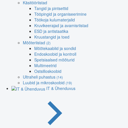
Käsitööriistad
Tangid ja pintsettid
Tööpingid ja organiseerimine
Töökoja kulumaterjalid
Kruvikeerajad ja avamisriistad
ESD ja antistaatika
Kruustangid ja toed
Mõõteriistad
(2)
Mõõtekaablid ja sondid
Endoskoobid ja kontroll
Spetsiaalsed mõõturid
Multimeetrid
Ostsilloskoobid
Ultraheli puhastus
(14)
Luubid ja mikroskoobid
(19)
IT & Ühenduvus