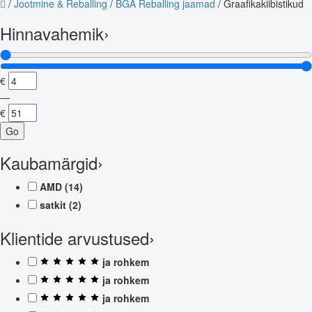
/
Jootmine & Reballing
/
BGA Reballing jaamad
/
Graafikakiibistikud
Hinnavahemik
›
€
—
€
Go
Kaubamärgid
›
AMD
(14)
satkit
(2)
Klientide arvustused
›
ja rohkem
ja rohkem
ja rohkem