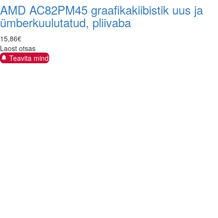
AMD AC82PM45 graafikakiibistik uus ja
ümberkuulutatud, pliivaba
15
,
86
€
Laost otsas
Teavita mind