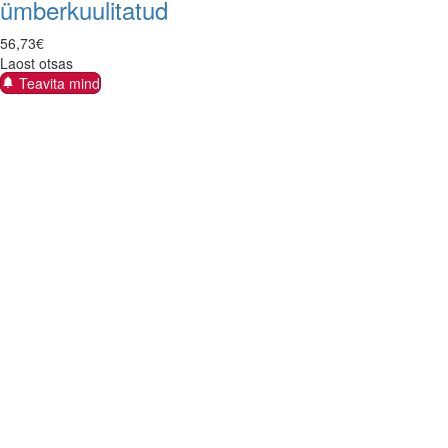
ümberkuulitatud
56
,
73
€
Laost otsas
Teavita mind