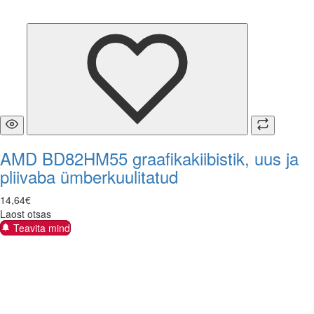
AMD BD82HM55 graafikakiibistik, uus ja
pliivaba ümberkuulitatud
14
,
64
€
Laost otsas
Teavita mind