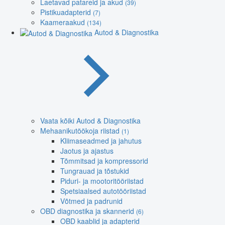
Laetavad patareid ja akud
(39)
Pistikuadapterid
(7)
Kaameraakud
(134)
Autod & Diagnostika
Vaata kõiki Autod & Diagnostika
Mehaanikutöökoja riistad
(1)
Kliimaseadmed ja jahutus
Jaotus ja ajastus
Tõmmitsad ja kompressorid
Tungrauad ja tõstukid
Piduri- ja mootoritööriistad
Spetsiaalsed autotööriistad
Võtmed ja padrunid
OBD diagnostika ja skannerid
(6)
OBD kaablid ja adapterid