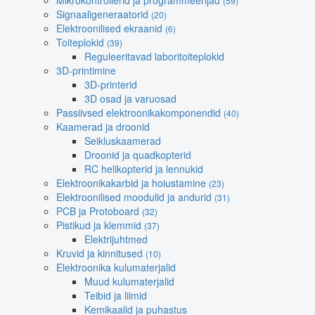
Mikrokontrollerid ja programmeerijad
(59)
Signaaligeneraatorid
(20)
Elektroonilised ekraanid
(6)
Toiteplokid
(39)
Reguleeritavad laboritoiteplokid
3D-printimine
3D-printerid
3D osad ja varuosad
Passiivsed elektroonikakomponendid
(40)
Kaamerad ja droonid
Seikluskaamerad
Droonid ja quadkopterid
RC helikopterid ja lennukid
Elektroonikakarbid ja hoiustamine
(23)
Elektroonilised moodulid ja andurid
(31)
PCB ja Protoboard
(32)
Pistikud ja klemmid
(37)
Elektrijuhtmed
Kruvid ja kinnitused
(10)
Elektroonika kulumaterjalid
Muud kulumaterjalid
Teibid ja liimid
Kemikaalid ja puhastus