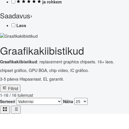
ja rohkem
Saadavus
›
Laos
Graafikakiibistikud
Graafikakiibistikud
: replacement graphics chipsets. 16+ laos.
chipset gráfico, GPU BGA, chip vídeo, IC gráfico.
3-5 päeva Hispaaniast. EL garantii.
Filtrid
1-16 / 16 tulemust
Sorteeri
Näita