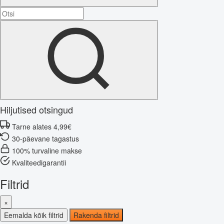
Hiljutised otsingud
Tarne alates 4,99€
30-päevane tagastus
100% turvaline makse
Kvaliteedigarantii
Filtrid
×
Eemalda kõik filtrid
Rakenda filtrid