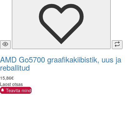
AMD Go5700 graafikakiibistik, uus ja
reballitud
15
,
86
€
Laost otsas
Teavita mind