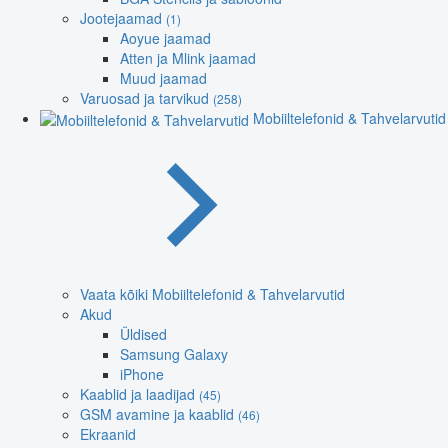
Jootejaamad
(1)
Aoyue jaamad
Atten ja Mlink jaamad
Muud jaamad
Varuosad ja tarvikud
(258)
Mobiiltelefonid & Tahvelarvutid
Vaata kõiki Mobiiltelefonid & Tahvelarvutid
Akud
Üldised
Samsung Galaxy
iPhone
Kaablid ja laadijad
(45)
GSM avamine ja kaablid
(46)
Ekraanid