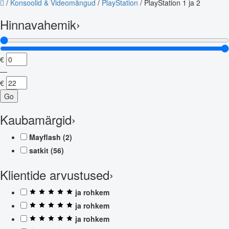
/
Konsoolid & Videomängud
/
PlayStation
/
PlayStation 1 ja 2
Hinnavahemik
›
€
—
€
Go
Kaubamärgid
›
Mayflash
(2)
satkit
(56)
Klientide arvustused
›
ja rohkem
ja rohkem
ja rohkem