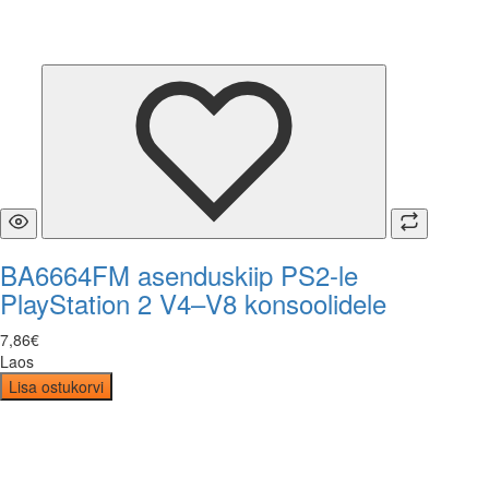
BA6664FM asenduskiip PS2-le
PlayStation 2 V4–V8 konsoolidele
7
,
86
€
Laos
Lisa ostukorvi