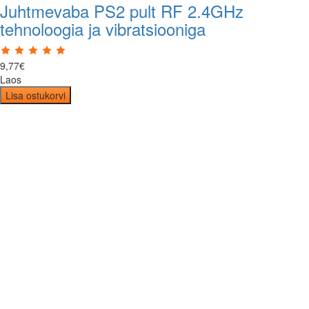
Juhtmevaba PS2 pult RF 2.4GHz
tehnoloogia ja vibratsiooniga
9
,
77
€
Laos
Lisa ostukorvi