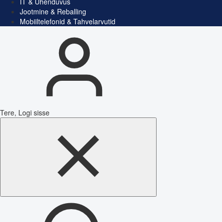
IT & Ühenduvus
Jootmine & Reballing
Mobiiltelefonid & Tahvelarvutid
Tere, Logi sisse