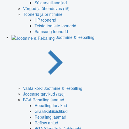
Sülearvutilaadijad
Võrgud ja ühenduvus
(15)
Toonerid ja printimine
HP toonerid
Teiste tootjate toonerid
Samsung toonerid
Jootmine & Reballing
Vaata kõiki Jootmine & Reballing
Jootmise tarvikud
(126)
BGA Reballing jaamad
Reballing tarvikud
Graafikakiibistikud
Reballing jaamad
Reflow ahjud
BGA Stencils ja šabloonid