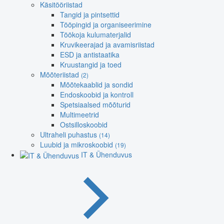
Käsitööriistad
Tangid ja pintsettid
Tööpingid ja organiseerimine
Töökoja kulumaterjalid
Kruvikeerajad ja avamisriistad
ESD ja antistaatika
Kruustangid ja toed
Mõõteriistad
(2)
Mõõtekaablid ja sondid
Endoskoobid ja kontroll
Spetsiaalsed mõõturid
Multimeetrid
Ostsilloskoobid
Ultraheli puhastus
(14)
Luubid ja mikroskoobid
(19)
IT & Ühenduvus