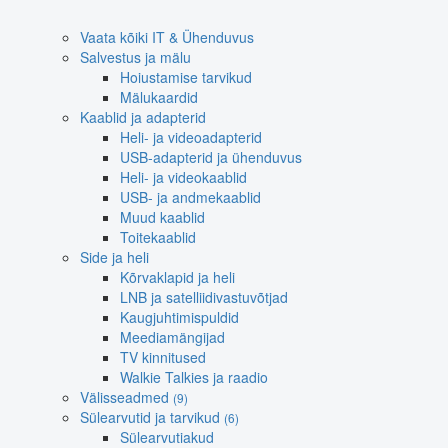
Vaata kõiki IT & Ühenduvus
Salvestus ja mälu
Hoiustamise tarvikud
Mälukaardid
Kaablid ja adapterid
Heli- ja videoadapterid
USB-adapterid ja ühenduvus
Heli- ja videokaablid
USB- ja andmekaablid
Muud kaablid
Toitekaablid
Side ja heli
Kõrvaklapid ja heli
LNB ja satelliidivastuvõtjad
Kaugjuhtimispuldid
Meediamängijad
TV kinnitused
Walkie Talkies ja raadio
Välisseadmed
(9)
Sülearvutid ja tarvikud
(6)
Sülearvutiakud