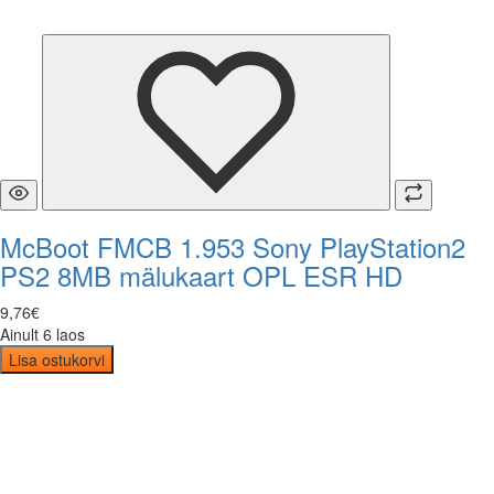
McBoot FMCB 1.953 Sony PlayStation2
PS2 8MB mälukaart OPL ESR HD
9
,
76
€
Ainult 6 laos
Lisa ostukorvi