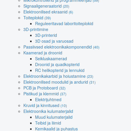
Mikrokontrollerid ja programmeerijad
(59)
Signaaligeneraatorid
(20)
Elektroonilised ekraanid
(6)
Toiteplokid
(39)
Reguleeritavad laboritoiteplokid
3D-printimine
3D-printerid
3D osad ja varuosad
Passiivsed elektroonikakomponendid
(40)
Kaamerad ja droonid
Seikluskaamerad
Droonid ja quadkopterid
RC helikopterid ja lennukid
Elektroonikakarbid ja hoiustamine
(23)
Elektroonilised moodulid ja andurid
(31)
PCB ja Protoboard
(32)
Pistikud ja klemmid
(37)
Elektrijuhtmed
Kruvid ja kinnitused
(10)
Elektroonika kulumaterjalid
Muud kulumaterjalid
Teibid ja liimid
Kemikaalid ja puhastus