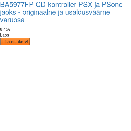
BA5977FP CD-kontroller PSX ja PSone
jaoks - originaalne ja usaldusväärne
varuosa
8
,
45
€
Laos
Lisa ostukorvi