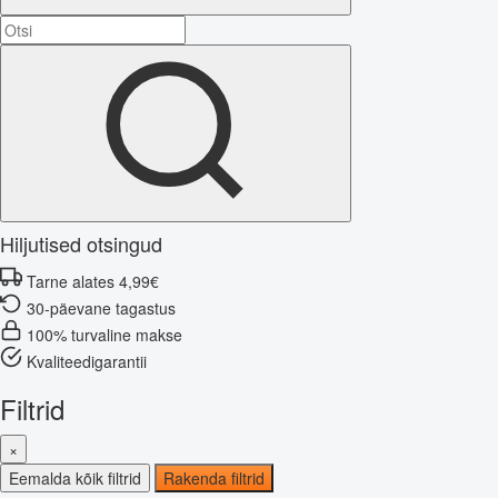
Hiljutised otsingud
Tarne alates 4,99€
30-päevane tagastus
100% turvaline makse
Kvaliteedigarantii
Filtrid
×
Eemalda kõik filtrid
Rakenda filtrid