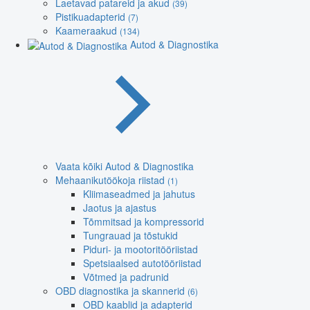
Laetavad patareid ja akud
(39)
Pistikuadapterid
(7)
Kaameraakud
(134)
Autod & Diagnostika
Vaata kõiki Autod & Diagnostika
Mehaanikutöökoja riistad
(1)
Kliimaseadmed ja jahutus
Jaotus ja ajastus
Tõmmitsad ja kompressorid
Tungrauad ja tõstukid
Piduri- ja mootoritööriistad
Spetsiaalsed autotööriistad
Võtmed ja padrunid
OBD diagnostika ja skannerid
(6)
OBD kaablid ja adapterid