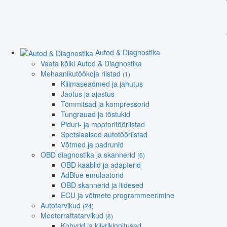
Autod & Diagnostika
Vaata kõiki Autod & Diagnostika
Mehaanikutöökoja riistad
(1)
Kliimaseadmed ja jahutus
Jaotus ja ajastus
Tõmmitsad ja kompressorid
Tungrauad ja tõstukid
Piduri- ja mootoritööriistad
Spetsiaalsed autotööriistad
Võtmed ja padrunid
OBD diagnostika ja skannerid
(6)
OBD kaablid ja adapterid
AdBlue emulaatorid
OBD skannerid ja liidesed
ECU ja võtmete programmeerimine
Autotarvikud
(24)
Mootorrattatarvikud
(8)
Kohvrid ja kiivrikinnitused