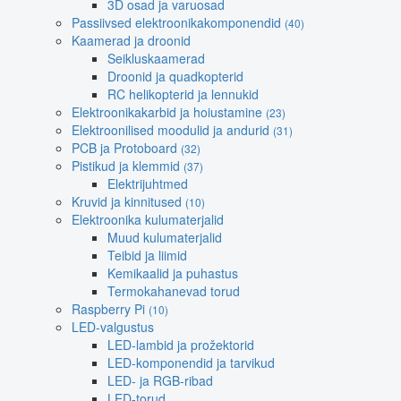
3D osad ja varuosad
Passiivsed elektroonikakomponendid
(40)
Kaamerad ja droonid
Seikluskaamerad
Droonid ja quadkopterid
RC helikopterid ja lennukid
Elektroonikakarbid ja hoiustamine
(23)
Elektroonilised moodulid ja andurid
(31)
PCB ja Protoboard
(32)
Pistikud ja klemmid
(37)
Elektrijuhtmed
Kruvid ja kinnitused
(10)
Elektroonika kulumaterjalid
Muud kulumaterjalid
Teibid ja liimid
Kemikaalid ja puhastus
Termokahanevad torud
Raspberry Pi
(10)
LED-valgustus
LED-lambid ja prožektorid
LED-komponendid ja tarvikud
LED- ja RGB-ribad
LED-torud