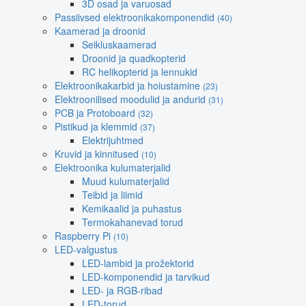
3D osad ja varuosad
Passiivsed elektroonikakomponendid
(40)
Kaamerad ja droonid
Seikluskaamerad
Droonid ja quadkopterid
RC helikopterid ja lennukid
Elektroonikakarbid ja hoiustamine
(23)
Elektroonilised moodulid ja andurid
(31)
PCB ja Protoboard
(32)
Pistikud ja klemmid
(37)
Elektrijuhtmed
Kruvid ja kinnitused
(10)
Elektroonika kulumaterjalid
Muud kulumaterjalid
Teibid ja liimid
Kemikaalid ja puhastus
Termokahanevad torud
Raspberry Pi
(10)
LED-valgustus
LED-lambid ja prožektorid
LED-komponendid ja tarvikud
LED- ja RGB-ribad
LED-torud