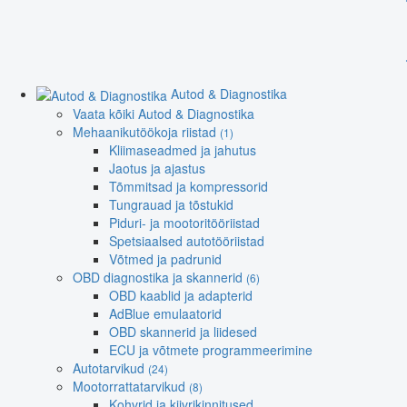
Autod & Diagnostika
Vaata kõiki Autod & Diagnostika
Mehaanikutöökoja riistad
(1)
Kliimaseadmed ja jahutus
Jaotus ja ajastus
Tõmmitsad ja kompressorid
Tungrauad ja tõstukid
Piduri- ja mootoritööriistad
Spetsiaalsed autotööriistad
Võtmed ja padrunid
OBD diagnostika ja skannerid
(6)
OBD kaablid ja adapterid
AdBlue emulaatorid
OBD skannerid ja liidesed
ECU ja võtmete programmeerimine
Autotarvikud
(24)
Mootorrattatarvikud
(8)
Kohvrid ja kiivrikinnitused