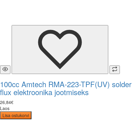
100cc Amtech RMA-223-TPF(UV) solder
flux elektroonika jootmiseks
26
,
84
€
Laos
Lisa ostukorvi