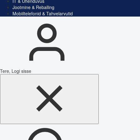
IT & Ühenduvus
Jootmine & Reballing
Mobiiltelefonid & Tahvelarvutid
Tere, Logi sisse