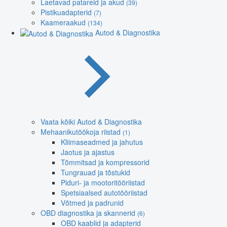
Laetavad patareid ja akud
(39)
Pistikuadapterid
(7)
Kaameraakud
(134)
Autod & Diagnostika
Vaata kõiki Autod & Diagnostika
Mehaanikutöökoja riistad
(1)
Kliimaseadmed ja jahutus
Jaotus ja ajastus
Tõmmitsad ja kompressorid
Tungrauad ja tõstukid
Piduri- ja mootoritööriistad
Spetsiaalsed autotööriistad
Võtmed ja padrunid
OBD diagnostika ja skannerid
(6)
OBD kaablid ja adapterid