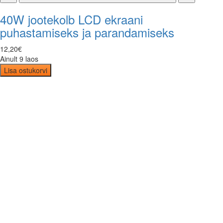
40W jootekolb LCD ekraani
puhastamiseks ja parandamiseks
12
,
20
€
Ainult 9 laos
Lisa ostukorvi