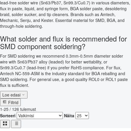
lead-free solder wire (Sn63/Pb37, Sn99.3/Cu0.7) in various diameters,
flux in paste, liquid, and syringe form, BGA solder paste, desoldering
braid, solder sucker, and tip cleaners. Brands such as Amtech,
Mechanic, Senju, and Kester. Essential material for SMD, BGA, and
through-hole soldering.
What solder and flux is recommended for
SMD component soldering?
For SMD soldering we recommend 0.3mm-0.5mm diameter solder
wire with Sn63/Pb37 alloy (leaded) for better wettability, or
Sn99.3/Cu0.7 (lead-free) if you prefer RoHS compliance. For flux,
Amtech NC-559-ASM is the industry standard for BGA reballing and
SMD soldering. For general use, a good quality ROL0 or ROL1 paste
flux is sufficient.
Loe edasi
Filtrid
1-25 / 126 tulemust
Sorteeri
Näita