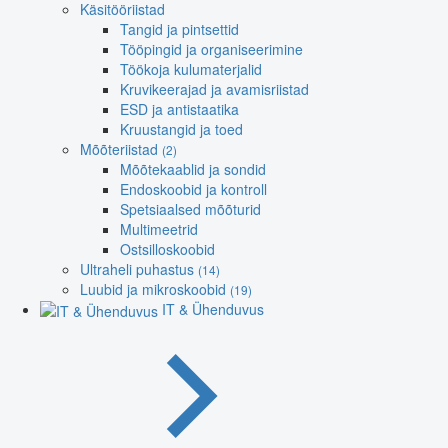
Käsitööriistad
Tangid ja pintsettid
Tööpingid ja organiseerimine
Töökoja kulumaterjalid
Kruvikeerajad ja avamisriistad
ESD ja antistaatika
Kruustangid ja toed
Mõõteriistad
(2)
Mõõtekaablid ja sondid
Endoskoobid ja kontroll
Spetsiaalsed mõõturid
Multimeetrid
Ostsilloskoobid
Ultraheli puhastus
(14)
Luubid ja mikroskoobid
(19)
IT & Ühenduvus