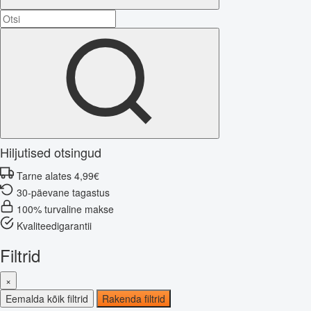
Hiljutised otsingud
Tarne alates 4,99€
30-päevane tagastus
100% turvaline makse
Kvaliteedigarantii
Filtrid
×
Eemalda kõik filtrid
Rakenda filtrid