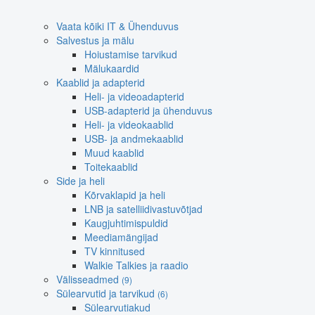
Vaata kõiki IT & Ühenduvus
Salvestus ja mälu
Hoiustamise tarvikud
Mälukaardid
Kaablid ja adapterid
Heli- ja videoadapterid
USB-adapterid ja ühenduvus
Heli- ja videokaablid
USB- ja andmekaablid
Muud kaablid
Toitekaablid
Side ja heli
Kõrvaklapid ja heli
LNB ja satelliidivastuvõtjad
Kaugjuhtimispuldid
Meediamängijad
TV kinnitused
Walkie Talkies ja raadio
Välisseadmed
(9)
Sülearvutid ja tarvikud
(6)
Sülearvutiakud