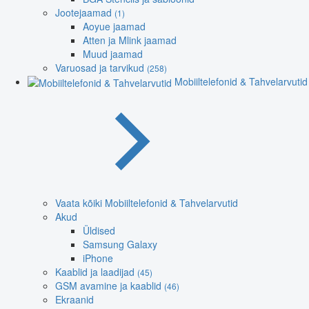
Jootejaamad
(1)
Aoyue jaamad
Atten ja Mlink jaamad
Muud jaamad
Varuosad ja tarvikud
(258)
Mobiiltelefonid & Tahvelarvutid
Vaata kõiki Mobiiltelefonid & Tahvelarvutid
Akud
Üldised
Samsung Galaxy
iPhone
Kaablid ja laadijad
(45)
GSM avamine ja kaablid
(46)
Ekraanid