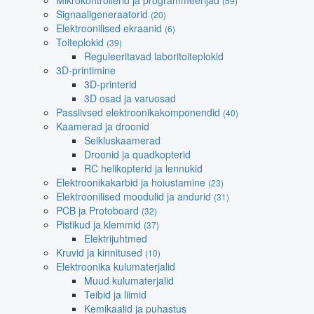
Mikrokontrollerid ja programmeerijad
(59)
Signaaligeneraatorid
(20)
Elektroonilised ekraanid
(6)
Toiteplokid
(39)
Reguleeritavad laboritoiteplokid
3D-printimine
3D-printerid
3D osad ja varuosad
Passiivsed elektroonikakomponendid
(40)
Kaamerad ja droonid
Seikluskaamerad
Droonid ja quadkopterid
RC helikopterid ja lennukid
Elektroonikakarbid ja hoiustamine
(23)
Elektroonilised moodulid ja andurid
(31)
PCB ja Protoboard
(32)
Pistikud ja klemmid
(37)
Elektrijuhtmed
Kruvid ja kinnitused
(10)
Elektroonika kulumaterjalid
Muud kulumaterjalid
Teibid ja liimid
Kemikaalid ja puhastus