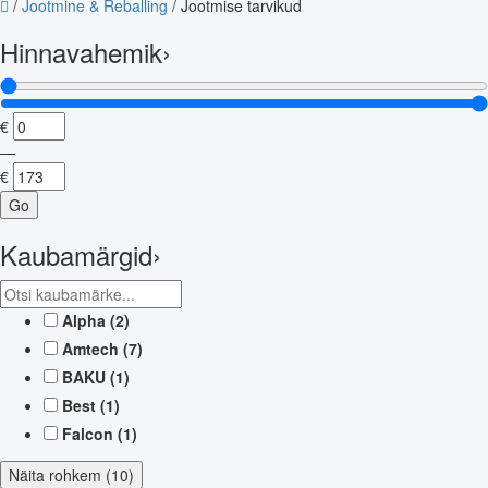
/
Jootmine & Reballing
/
Jootmise tarvikud
Hinnavahemik
›
€
—
€
Go
Kaubamärgid
›
Alpha
(2)
Amtech
(7)
BAKU
(1)
Best
(1)
Falcon
(1)
Näita rohkem (10)