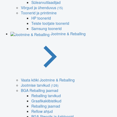
Sülearvutilaadijad
Võrgud ja ühenduvus
(15)
Toonerid ja printimine
HP toonerid
Teiste tootjate toonerid
Samsung toonerid
Jootmine & Reballing
Vaata kõiki Jootmine & Reballing
Jootmise tarvikud
(126)
BGA Reballing jaamad
Reballing tarvikud
Graafikakiibistikud
Reballing jaamad
Reflow ahjud
BGA Stencils ja šabloonid