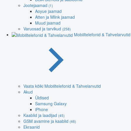
Jootejaamad
(1)
Aoyue jaamad
Atten ja Mlink jaamad
Muud jaamad
Varuosad ja tarvikud
(258)
Mobiiltelefonid & Tahvelarvutid
Vaata kõiki Mobiiltelefonid & Tahvelarvutid
Akud
Üldised
Samsung Galaxy
iPhone
Kaablid ja laadijad
(45)
GSM avamine ja kaablid
(46)
Ekraanid