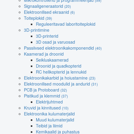
Mikrokontrollerid ja programmeerijad
(59)
Signaaligeneraatorid
(20)
Elektroonilised ekraanid
(6)
Toiteplokid
(39)
Reguleeritavad laboritoiteplokid
3D-printimine
3D-printerid
3D osad ja varuosad
Passiivsed elektroonikakomponendid
(40)
Kaamerad ja droonid
Seikluskaamerad
Droonid ja quadkopterid
RC helikopterid ja lennukid
Elektroonikakarbid ja hoiustamine
(23)
Elektroonilised moodulid ja andurid
(31)
PCB ja Protoboard
(32)
Pistikud ja klemmid
(37)
Elektrijuhtmed
Kruvid ja kinnitused
(10)
Elektroonika kulumaterjalid
Muud kulumaterjalid
Teibid ja liimid
Kemikaalid ja puhastus