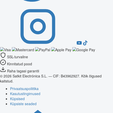
SSL-turvaline
Kinnitatud pood
Raha tagasi garantii
© 2026 Satkit Electrónica S.L. — CIF: B43962927. Kõik õigused
kaitstud.
Privaatsuspoliitika
Kasutustingimused
Küpsised
Küpsiste seaded