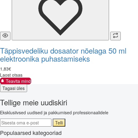
Täppisvedeliku dosaator nõelaga 50 ml
elektroonika puhastamiseks
1
,
83
€
Laost otsas
Teavita mind
Tagasi üles
Tellige meie uudiskiri
Eksklusiivsed uudised ja pakkumised professionaalidele
Telli
Populaarsed kategooriad