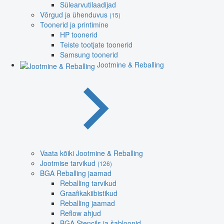
Sülearvutilaadijad
Võrgud ja ühenduvus
(15)
Toonerid ja printimine
HP toonerid
Teiste tootjate toonerid
Samsung toonerid
Jootmine & Reballing
Vaata kõiki Jootmine & Reballing
Jootmise tarvikud
(126)
BGA Reballing jaamad
Reballing tarvikud
Graafikakiibistikud
Reballing jaamad
Reflow ahjud
BGA Stencils ja šabloonid