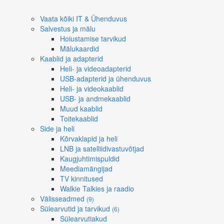
Vaata kõiki IT & Ühenduvus
Salvestus ja mälu
Hoiustamise tarvikud
Mälukaardid
Kaablid ja adapterid
Heli- ja videoadapterid
USB-adapterid ja ühenduvus
Heli- ja videokaablid
USB- ja andmekaablid
Muud kaablid
Toitekaablid
Side ja heli
Kõrvaklapid ja heli
LNB ja satelliidivastuvõtjad
Kaugjuhtimispuldid
Meediamängijad
TV kinnitused
Walkie Talkies ja raadio
Välisseadmed
(9)
Sülearvutid ja tarvikud
(6)
Sülearvutiakud