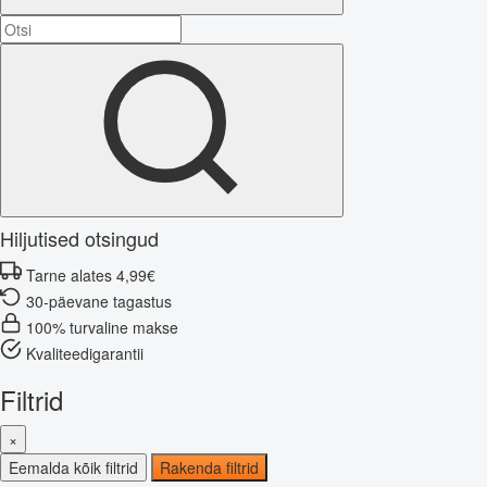
Hiljutised otsingud
Tarne alates 4,99€
30-päevane tagastus
100% turvaline makse
Kvaliteedigarantii
Filtrid
×
Eemalda kõik filtrid
Rakenda filtrid