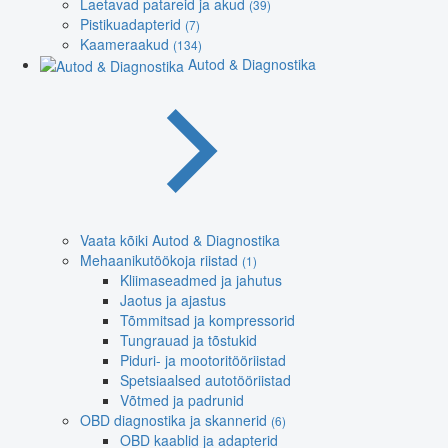
Laetavad patareid ja akud
(39)
Pistikuadapterid
(7)
Kaameraakud
(134)
Autod & Diagnostika
Vaata kõiki Autod & Diagnostika
Mehaanikutöökoja riistad
(1)
Kliimaseadmed ja jahutus
Jaotus ja ajastus
Tõmmitsad ja kompressorid
Tungrauad ja tõstukid
Piduri- ja mootoritööriistad
Spetsiaalsed autotööriistad
Võtmed ja padrunid
OBD diagnostika ja skannerid
(6)
OBD kaablid ja adapterid