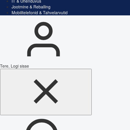
IT & Ühenduvus
Jootmine & Reballing
Mobiiltelefonid & Tahvelarvutid
Tere, Logi sisse