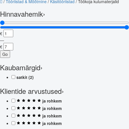
/
Tööriistad & Mõõtmine
/
Käsitööriistad
/
Töökoja kulumaterjalid
Hinnavahemik
›
€
—
€
Go
Kaubamärgid
›
satkit
(2)
Klientide arvustused
›
ja rohkem
ja rohkem
ja rohkem
ja rohkem