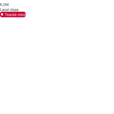
8
,
26
€
Laost otsas
Teavita mind