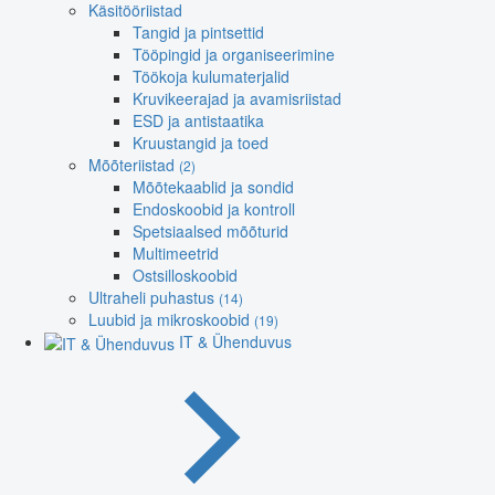
Käsitööriistad
Tangid ja pintsettid
Tööpingid ja organiseerimine
Töökoja kulumaterjalid
Kruvikeerajad ja avamisriistad
ESD ja antistaatika
Kruustangid ja toed
Mõõteriistad
(2)
Mõõtekaablid ja sondid
Endoskoobid ja kontroll
Spetsiaalsed mõõturid
Multimeetrid
Ostsilloskoobid
Ultraheli puhastus
(14)
Luubid ja mikroskoobid
(19)
IT & Ühenduvus