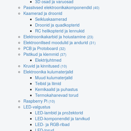
3D osad ja varuosad
Passiivsed elektroonikakomponendid
(40)
Kaamerad ja droonid
Seikluskaamerad
Droonid ja quadkopterid
RC helikopterid ja lennukid
Elektroonikakarbid ja hoiustamine
(23)
Elektroonilised moodulid ja andurid
(31)
PCB ja Protoboard
(32)
Pistikud ja klemmid
(37)
Elektrijuhtmed
Kruvid ja kinnitused
(10)
Elektroonika kulumaterjalid
Muud kulumaterjalid
Teibid ja liimid
Kemikaalid ja puhastus
Termokahanevad torud
Raspberry Pi
(10)
LED-valgustus
LED-lambid ja prožektorid
LED-komponendid ja tarvikud
LED- ja RGB-ribad
LED-torud