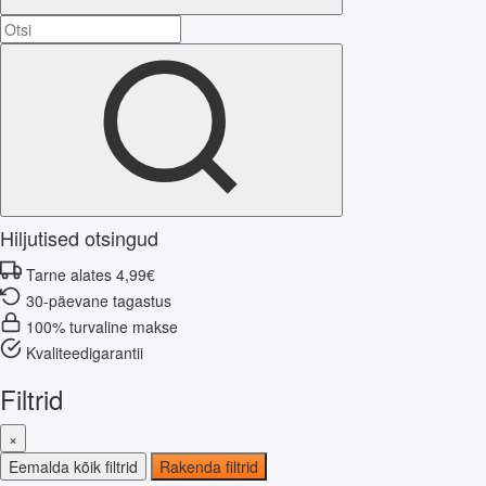
Hiljutised otsingud
Tarne alates 4,99€
30-päevane tagastus
100% turvaline makse
Kvaliteedigarantii
Filtrid
×
Eemalda kõik filtrid
Rakenda filtrid