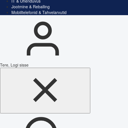
IT & Ühenduvus
Jootmine & Reballing
Mobiiltelefonid & Tahvelarvutid
Tere, Logi sisse