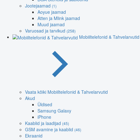
Jootejaamad
(1)
Aoyue jaamad
Atten ja Mlink jaamad
Muud jaamad
Varuosad ja tarvikud
(258)
Mobiiltelefonid & Tahvelarvutid
Vaata kõiki Mobiiltelefonid & Tahvelarvutid
Akud
Üldised
Samsung Galaxy
iPhone
Kaablid ja laadijad
(45)
GSM avamine ja kaablid
(46)
Ekraanid