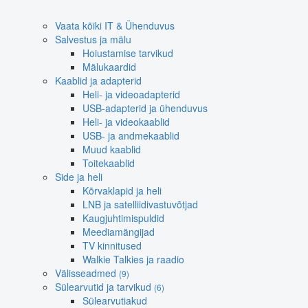
Vaata kõiki IT & Ühenduvus
Salvestus ja mälu
Hoiustamise tarvikud
Mälukaardid
Kaablid ja adapterid
Heli- ja videoadapterid
USB-adapterid ja ühenduvus
Heli- ja videokaablid
USB- ja andmekaablid
Muud kaablid
Toitekaablid
Side ja heli
Kõrvaklapid ja heli
LNB ja satelliidivastuvõtjad
Kaugjuhtimispuldid
Meediamängijad
TV kinnitused
Walkie Talkies ja raadio
Välisseadmed
(9)
Sülearvutid ja tarvikud
(6)
Sülearvutiakud