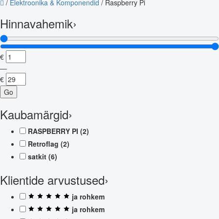
/
Elektroonika & Komponendid
/
Raspberry Pi
Hinnavahemik
›
€
—
€
Go
Kaubamärgid
›
RASPBERRY PI
(2)
Retroflag
(2)
satkit
(6)
Klientide arvustused
›
ja rohkem
ja rohkem