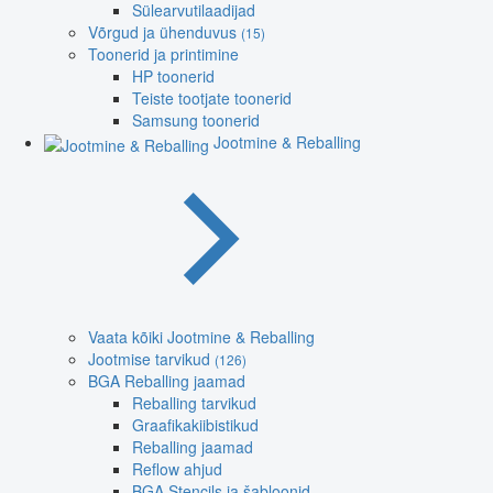
Sülearvutilaadijad
Võrgud ja ühenduvus
(15)
Toonerid ja printimine
HP toonerid
Teiste tootjate toonerid
Samsung toonerid
Jootmine & Reballing
Vaata kõiki Jootmine & Reballing
Jootmise tarvikud
(126)
BGA Reballing jaamad
Reballing tarvikud
Graafikakiibistikud
Reballing jaamad
Reflow ahjud
BGA Stencils ja šabloonid