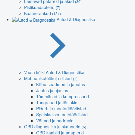
Laetavad patareid ja akud
(39)
Pistikuadapterid
(7)
Kaameraakud
(134)
Autod & Diagnostika
Vaata kõiki Autod & Diagnostika
Mehaanikutöökoja riistad
(1)
Kliimaseadmed ja jahutus
Jaotus ja ajastus
Tõmmitsad ja kompressorid
Tungrauad ja tõstukid
Piduri- ja mootoritööriistad
Spetsiaalsed autotööriistad
Võtmed ja padrunid
OBD diagnostika ja skannerid
(6)
OBD kaablid ja adapterid