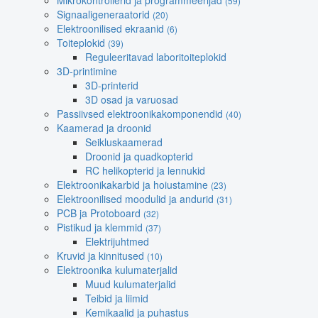
Mikrokontrollerid ja programmeerijad
(59)
Signaaligeneraatorid
(20)
Elektroonilised ekraanid
(6)
Toiteplokid
(39)
Reguleeritavad laboritoiteplokid
3D-printimine
3D-printerid
3D osad ja varuosad
Passiivsed elektroonikakomponendid
(40)
Kaamerad ja droonid
Seikluskaamerad
Droonid ja quadkopterid
RC helikopterid ja lennukid
Elektroonikakarbid ja hoiustamine
(23)
Elektroonilised moodulid ja andurid
(31)
PCB ja Protoboard
(32)
Pistikud ja klemmid
(37)
Elektrijuhtmed
Kruvid ja kinnitused
(10)
Elektroonika kulumaterjalid
Muud kulumaterjalid
Teibid ja liimid
Kemikaalid ja puhastus