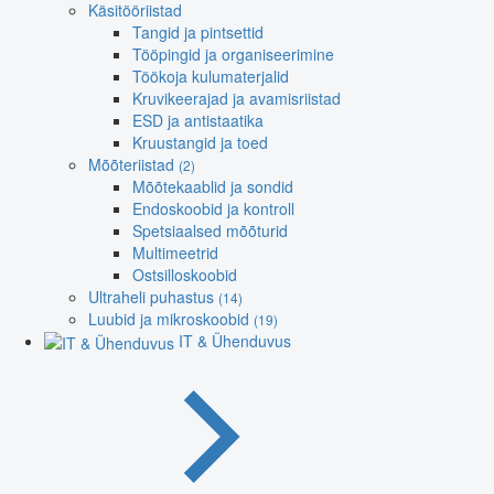
Käsitööriistad
Tangid ja pintsettid
Tööpingid ja organiseerimine
Töökoja kulumaterjalid
Kruvikeerajad ja avamisriistad
ESD ja antistaatika
Kruustangid ja toed
Mõõteriistad
(2)
Mõõtekaablid ja sondid
Endoskoobid ja kontroll
Spetsiaalsed mõõturid
Multimeetrid
Ostsilloskoobid
Ultraheli puhastus
(14)
Luubid ja mikroskoobid
(19)
IT & Ühenduvus