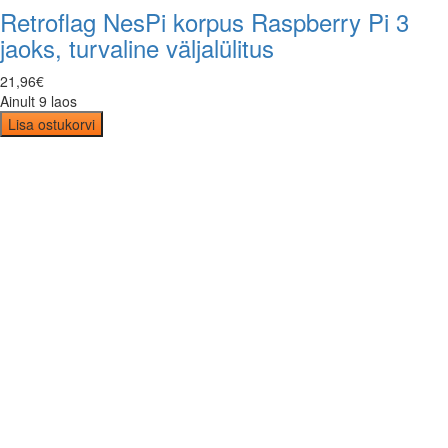
Retroflag NesPi korpus Raspberry Pi 3
jaoks, turvaline väljalülitus
21
,
96
€
Ainult 9 laos
Lisa ostukorvi