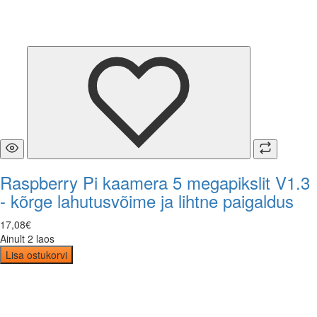
Raspberry Pi kaamera 5 megapikslit V1.3
- kõrge lahutusvõime ja lihtne paigaldus
17
,
08
€
Ainult 2 laos
Lisa ostukorvi