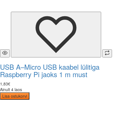
USB A–Micro USB kaabel lülitiga
Raspberry Pi jaoks 1 m must
1
,
83
€
Ainult 4 laos
Lisa ostukorvi