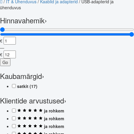
/
IT & Ühenduvus
/
Kaablid ja adapterid
/
USB-adapterid ja
ühenduvus
Hinnavahemik
›
€
—
€
Go
Kaubamärgid
›
satkit
(17)
Klientide arvustused
›
ja rohkem
ja rohkem
ja rohkem
ja rohkem