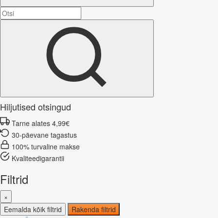
Hiljutised otsingud
Tarne alates 4,99€
30-päevane tagastus
100% turvaline makse
Kvaliteedigarantii
Filtrid
×
Eemalda kõik filtrid
Rakenda filtrid