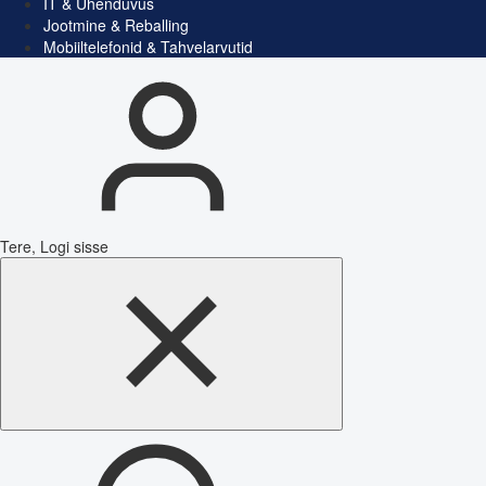
IT & Ühenduvus
Jootmine & Reballing
Mobiiltelefonid & Tahvelarvutid
Tere, Logi sisse