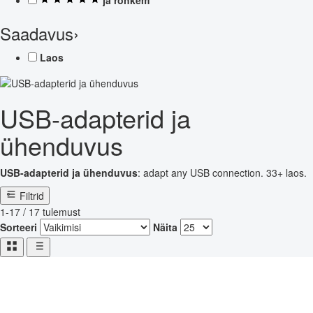
Saadavus
›
Laos
USB-adapterid ja
ühenduvus
USB-adapterid ja ühenduvus
: adapt any USB connection. 33+ laos.
Filtrid
1-17 / 17 tulemust
Sorteeri
Näita