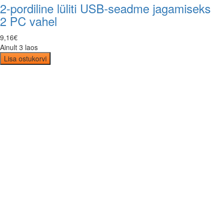
2-pordiline lüliti USB-seadme jagamiseks
2 PC vahel
9
,
16
€
Ainult 3 laos
Lisa ostukorvi