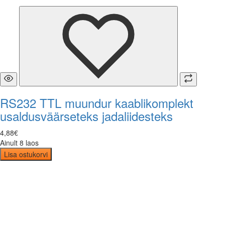
RS232 TTL muundur kaablikomplekt
usaldusväärseteks jadaliidesteks
4
,
88
€
Ainult 8 laos
Lisa ostukorvi