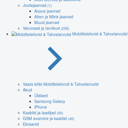
Jootejaamad
(1)
Aoyue jaamad
Atten ja Mlink jaamad
Muud jaamad
Varuosad ja tarvikud
(258)
Mobiiltelefonid & Tahvelarvutid
Vaata kõiki Mobiiltelefonid & Tahvelarvutid
Akud
Üldised
Samsung Galaxy
iPhone
Kaablid ja laadijad
(45)
GSM avamine ja kaablid
(46)
Ekraanid