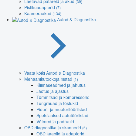
Laetavad patareid ja akud
(39)
Pistikuadapterid
(7)
Kaameraakud
(134)
Autod & Diagnostika
Vaata kõiki Autod & Diagnostika
Mehaanikutöökoja riistad
(1)
Kliimaseadmed ja jahutus
Jaotus ja ajastus
Tõmmitsad ja kompressorid
Tungrauad ja tõstukid
Piduri- ja mootoritööriistad
Spetsiaalsed autotööriistad
Võtmed ja padrunid
OBD diagnostika ja skannerid
(6)
OBD kaablid ja adapterid