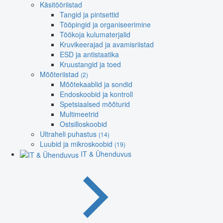
Käsitööriistad
Tangid ja pintsettid
Tööpingid ja organiseerimine
Töökoja kulumaterjalid
Kruvikeerajad ja avamisriistad
ESD ja antistaatika
Kruustangid ja toed
Mõõteriistad
(2)
Mõõtekaablid ja sondid
Endoskoobid ja kontroll
Spetsiaalsed mõõturid
Multimeetrid
Ostsilloskoobid
Ultraheli puhastus
(14)
Luubid ja mikroskoobid
(19)
IT & Ühenduvus