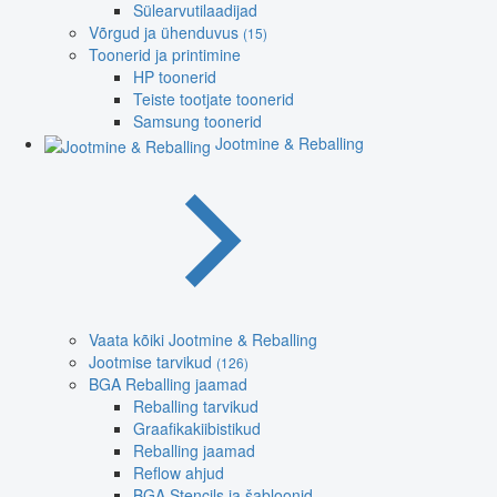
Sülearvutilaadijad
Võrgud ja ühenduvus
(15)
Toonerid ja printimine
HP toonerid
Teiste tootjate toonerid
Samsung toonerid
Jootmine & Reballing
Vaata kõiki Jootmine & Reballing
Jootmise tarvikud
(126)
BGA Reballing jaamad
Reballing tarvikud
Graafikakiibistikud
Reballing jaamad
Reflow ahjud
BGA Stencils ja šabloonid