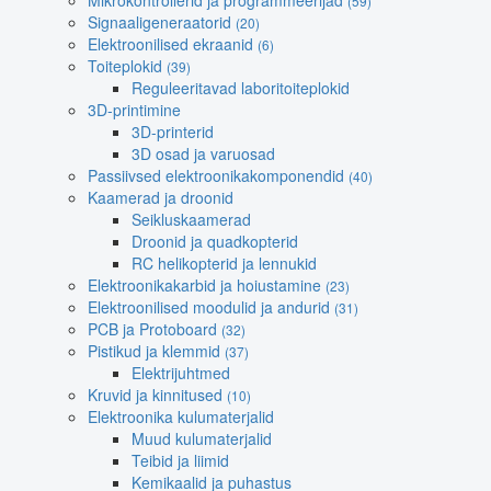
Mikrokontrollerid ja programmeerijad
(59)
Signaaligeneraatorid
(20)
Elektroonilised ekraanid
(6)
Toiteplokid
(39)
Reguleeritavad laboritoiteplokid
3D-printimine
3D-printerid
3D osad ja varuosad
Passiivsed elektroonikakomponendid
(40)
Kaamerad ja droonid
Seikluskaamerad
Droonid ja quadkopterid
RC helikopterid ja lennukid
Elektroonikakarbid ja hoiustamine
(23)
Elektroonilised moodulid ja andurid
(31)
PCB ja Protoboard
(32)
Pistikud ja klemmid
(37)
Elektrijuhtmed
Kruvid ja kinnitused
(10)
Elektroonika kulumaterjalid
Muud kulumaterjalid
Teibid ja liimid
Kemikaalid ja puhastus