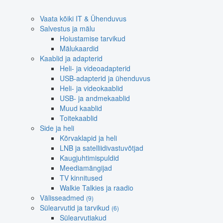
Vaata kõiki IT & Ühenduvus
Salvestus ja mälu
Hoiustamise tarvikud
Mälukaardid
Kaablid ja adapterid
Heli- ja videoadapterid
USB-adapterid ja ühenduvus
Heli- ja videokaablid
USB- ja andmekaablid
Muud kaablid
Toitekaablid
Side ja heli
Kõrvaklapid ja heli
LNB ja satelliidivastuvõtjad
Kaugjuhtimispuldid
Meediamängijad
TV kinnitused
Walkie Talkies ja raadio
Välisseadmed
(9)
Sülearvutid ja tarvikud
(6)
Sülearvutiakud