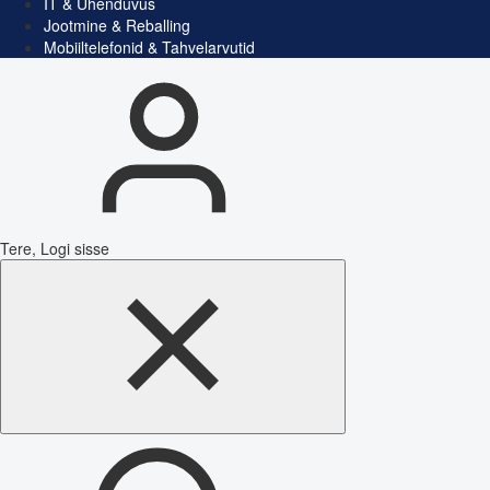
IT & Ühenduvus
Jootmine & Reballing
Mobiiltelefonid & Tahvelarvutid
Tere, Logi sisse