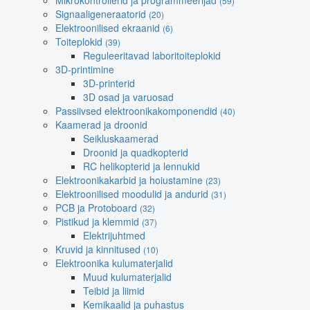
Mikrokontrollerid ja programmeerijad
(59)
Signaaligeneraatorid
(20)
Elektroonilised ekraanid
(6)
Toiteplokid
(39)
Reguleeritavad laboritoiteplokid
3D-printimine
3D-printerid
3D osad ja varuosad
Passiivsed elektroonikakomponendid
(40)
Kaamerad ja droonid
Seikluskaamerad
Droonid ja quadkopterid
RC helikopterid ja lennukid
Elektroonikakarbid ja hoiustamine
(23)
Elektroonilised moodulid ja andurid
(31)
PCB ja Protoboard
(32)
Pistikud ja klemmid
(37)
Elektrijuhtmed
Kruvid ja kinnitused
(10)
Elektroonika kulumaterjalid
Muud kulumaterjalid
Teibid ja liimid
Kemikaalid ja puhastus