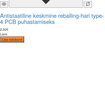
Antistaatiline keskmine reballing-hari type-
4 PCB puhastamiseks
2
,
32
€
Laos
Lisa ostukorvi