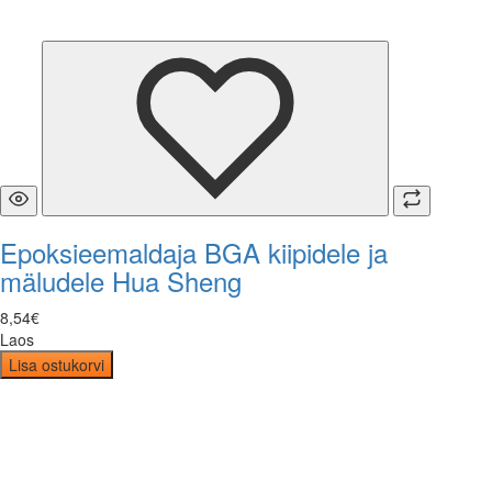
Epoksieemaldaja BGA kiipidele ja
mäludele Hua Sheng
8
,
54
€
Laos
Lisa ostukorvi