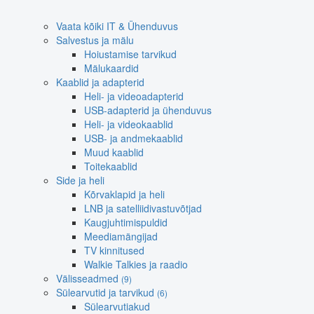
Vaata kõiki IT & Ühenduvus
Salvestus ja mälu
Hoiustamise tarvikud
Mälukaardid
Kaablid ja adapterid
Heli- ja videoadapterid
USB-adapterid ja ühenduvus
Heli- ja videokaablid
USB- ja andmekaablid
Muud kaablid
Toitekaablid
Side ja heli
Kõrvaklapid ja heli
LNB ja satelliidivastuvõtjad
Kaugjuhtimispuldid
Meediamängijad
TV kinnitused
Walkie Talkies ja raadio
Välisseadmed
(9)
Sülearvutid ja tarvikud
(6)
Sülearvutiakud