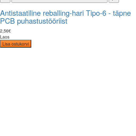
Antistaatiline reballing-hari Tipo-6 - täpne
PCB puhastustööriist
2
,
56
€
Laos
Lisa ostukorvi