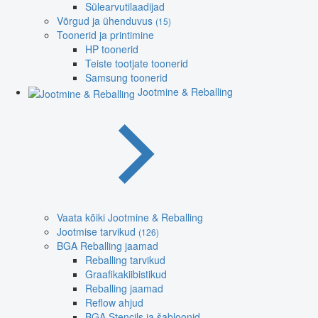
Sülearvutilaadijad
Võrgud ja ühenduvus
(15)
Toonerid ja printimine
HP toonerid
Teiste tootjate toonerid
Samsung toonerid
Jootmine & Reballing
Vaata kõiki Jootmine & Reballing
Jootmise tarvikud
(126)
BGA Reballing jaamad
Reballing tarvikud
Graafikakiibistikud
Reballing jaamad
Reflow ahjud
BGA Stencils ja šabloonid