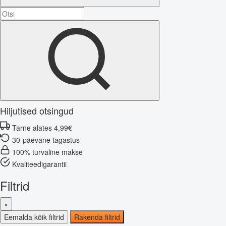
Hiljutised otsingud
Tarne alates 4,99€
30-päevane tagastus
100% turvaline makse
Kvaliteedigarantii
Filtrid
×
Eemalda kõik filtrid
Rakenda filtrid