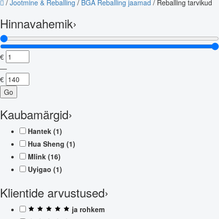
/
Jootmine & Reballing
/
BGA Reballing jaamad
/
Reballing tarvikud
Hinnavahemik
›
€
—
€
Go
Kaubamärgid
›
Hantek
(1)
Hua Sheng
(1)
Mlink
(16)
Uyigao
(1)
Klientide arvustused
›
ja rohkem