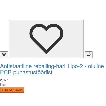
Antistaatiline reballing-hari Tipo-2 - oluline
PCB puhastustööriist
2
,
07
€
Laos
Lisa ostukorvi