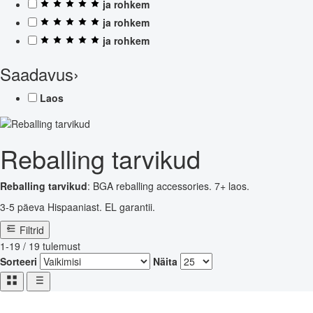
ja rohkem
ja rohkem
ja rohkem
Saadavus
›
Laos
Reballing tarvikud
Reballing tarvikud
: BGA reballing accessories. 7+ laos.
3-5 päeva Hispaaniast. EL garantii.
Filtrid
1-19 / 19 tulemust
Sorteeri
Näita