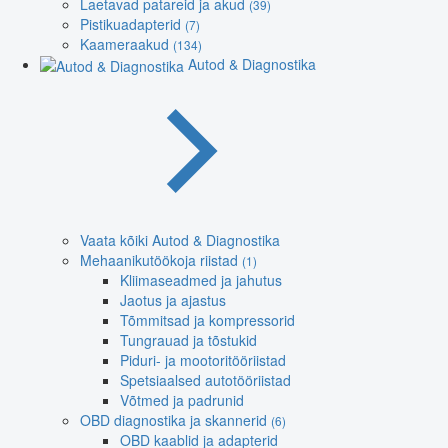
Laetavad patareid ja akud
(39)
Pistikuadapterid
(7)
Kaameraakud
(134)
Autod & Diagnostika
Vaata kõiki Autod & Diagnostika
Mehaanikutöökoja riistad
(1)
Kliimaseadmed ja jahutus
Jaotus ja ajastus
Tõmmitsad ja kompressorid
Tungrauad ja tõstukid
Piduri- ja mootoritööriistad
Spetsiaalsed autotööriistad
Võtmed ja padrunid
OBD diagnostika ja skannerid
(6)
OBD kaablid ja adapterid