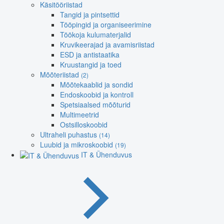
Käsitööriistad
Tangid ja pintsettid
Tööpingid ja organiseerimine
Töökoja kulumaterjalid
Kruvikeerajad ja avamisriistad
ESD ja antistaatika
Kruustangid ja toed
Mõõteriistad
(2)
Mõõtekaablid ja sondid
Endoskoobid ja kontroll
Spetsiaalsed mõõturid
Multimeetrid
Ostsilloskoobid
Ultraheli puhastus
(14)
Luubid ja mikroskoobid
(19)
IT & Ühenduvus