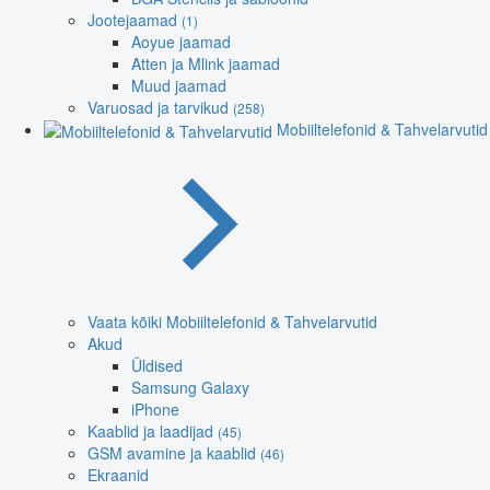
Jootejaamad
(1)
Aoyue jaamad
Atten ja Mlink jaamad
Muud jaamad
Varuosad ja tarvikud
(258)
Mobiiltelefonid & Tahvelarvutid
Vaata kõiki Mobiiltelefonid & Tahvelarvutid
Akud
Üldised
Samsung Galaxy
iPhone
Kaablid ja laadijad
(45)
GSM avamine ja kaablid
(46)
Ekraanid