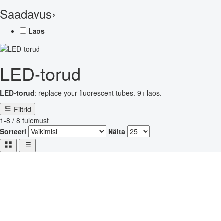
Saadavus
›
Laos
LED-torud
LED-torud
: replace your fluorescent tubes. 9+ laos.
Filtrid
1-8 / 8 tulemust
Sorteeri
Näita