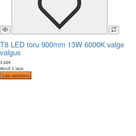
T8 LED toru 900mm 13W 6000K valge
valgus
3
,
66
€
Ainult 2 laos
Lisa ostukorvi