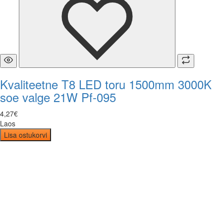
Kvaliteetne T8 LED toru 1500mm 3000K
soe valge 21W Pf-095
4
,
27
€
Laos
Lisa ostukorvi