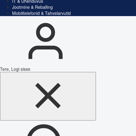
IT & Ühenduvus
Jootmine & Reballing
Mobiiltelefonid & Tahvelarvutid
Tere, Logi sisse