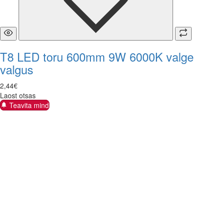
T8 LED toru 600mm 9W 6000K valge
valgus
2
,
44
€
Laost otsas
Teavita mind