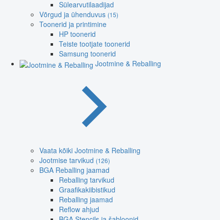
Sülearvutilaadijad
Võrgud ja ühenduvus
(15)
Toonerid ja printimine
HP toonerid
Teiste tootjate toonerid
Samsung toonerid
Jootmine & Reballing
Vaata kõiki Jootmine & Reballing
Jootmise tarvikud
(126)
BGA Reballing jaamad
Reballing tarvikud
Graafikakiibistikud
Reballing jaamad
Reflow ahjud
BGA Stencils ja šabloonid