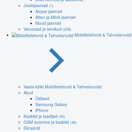
Jootejaamad
(1)
Aoyue jaamad
Atten ja Mlink jaamad
Muud jaamad
Varuosad ja tarvikud
(258)
Mobiiltelefonid & Tahvelarvutid
Vaata kõiki Mobiiltelefonid & Tahvelarvutid
Akud
Üldised
Samsung Galaxy
iPhone
Kaablid ja laadijad
(45)
GSM avamine ja kaablid
(46)
Ekraanid