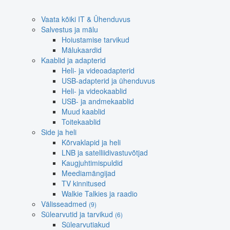
Vaata kõiki IT & Ühenduvus
Salvestus ja mälu
Hoiustamise tarvikud
Mälukaardid
Kaablid ja adapterid
Heli- ja videoadapterid
USB-adapterid ja ühenduvus
Heli- ja videokaablid
USB- ja andmekaablid
Muud kaablid
Toitekaablid
Side ja heli
Kõrvaklapid ja heli
LNB ja satelliidivastuvõtjad
Kaugjuhtimispuldid
Meediamängijad
TV kinnitused
Walkie Talkies ja raadio
Välisseadmed
(9)
Sülearvutid ja tarvikud
(6)
Sülearvutiakud