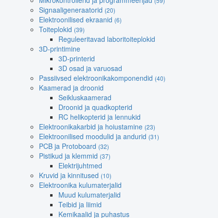
Mikrokontrollerid ja programmeerijad
(59)
Signaaligeneraatorid
(20)
Elektroonilised ekraanid
(6)
Toiteplokid
(39)
Reguleeritavad laboritoiteplokid
3D-printimine
3D-printerid
3D osad ja varuosad
Passiivsed elektroonikakomponendid
(40)
Kaamerad ja droonid
Seikluskaamerad
Droonid ja quadkopterid
RC helikopterid ja lennukid
Elektroonikakarbid ja hoiustamine
(23)
Elektroonilised moodulid ja andurid
(31)
PCB ja Protoboard
(32)
Pistikud ja klemmid
(37)
Elektrijuhtmed
Kruvid ja kinnitused
(10)
Elektroonika kulumaterjalid
Muud kulumaterjalid
Teibid ja liimid
Kemikaalid ja puhastus