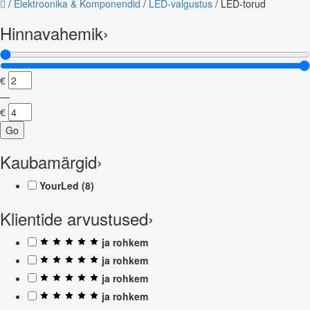
/
Elektroonika & Komponendid
/
LED-valgustus
/
LED-torud
Hinnavahemik
›
€
—
€
Go
Kaubamärgid
›
YourLed
(8)
Klientide arvustused
›
ja rohkem
ja rohkem
ja rohkem
ja rohkem