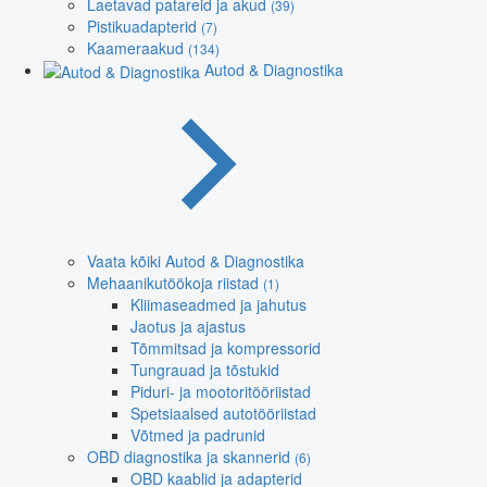
Laetavad patareid ja akud
(39)
Pistikuadapterid
(7)
Kaameraakud
(134)
Autod & Diagnostika
Vaata kõiki Autod & Diagnostika
Mehaanikutöökoja riistad
(1)
Kliimaseadmed ja jahutus
Jaotus ja ajastus
Tõmmitsad ja kompressorid
Tungrauad ja tõstukid
Piduri- ja mootoritööriistad
Spetsiaalsed autotööriistad
Võtmed ja padrunid
OBD diagnostika ja skannerid
(6)
OBD kaablid ja adapterid