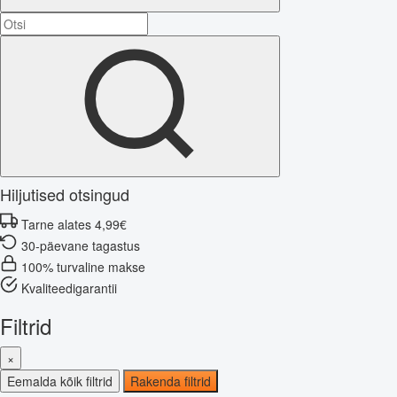
Hiljutised otsingud
Tarne alates 4,99€
30-päevane tagastus
100% turvaline makse
Kvaliteedigarantii
Filtrid
×
Eemalda kõik filtrid
Rakenda filtrid