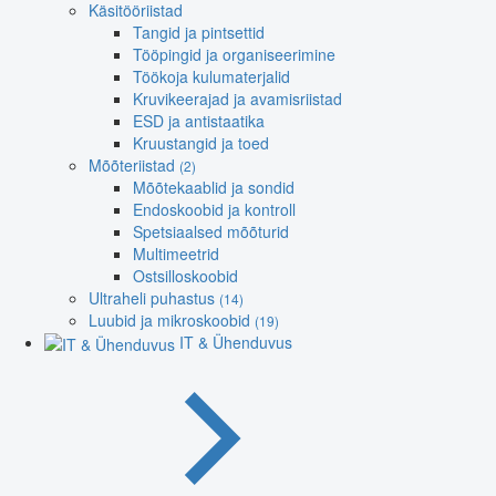
Käsitööriistad
Tangid ja pintsettid
Tööpingid ja organiseerimine
Töökoja kulumaterjalid
Kruvikeerajad ja avamisriistad
ESD ja antistaatika
Kruustangid ja toed
Mõõteriistad
(2)
Mõõtekaablid ja sondid
Endoskoobid ja kontroll
Spetsiaalsed mõõturid
Multimeetrid
Ostsilloskoobid
Ultraheli puhastus
(14)
Luubid ja mikroskoobid
(19)
IT & Ühenduvus