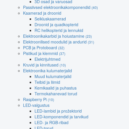
3D osad ja varuosad
Passiivsed elektroonikakomponendid
(40)
Kaamerad ja droonid
Seikluskaamerad
Droonid ja quadkopterid
RC helikopterid ja lennukid
Elektroonikakarbid ja hoiustamine
(23)
Elektroonilised moodulid ja andurid
(31)
PCB ja Protoboard
(32)
Pistikud ja klemmid
(37)
Elektrijuhtmed
Kruvid ja kinnitused
(10)
Elektroonika kulumaterjalid
Muud kulumaterjalid
Teibid ja liimid
Kemikaalid ja puhastus
Termokahanevad torud
Raspberry Pi
(10)
LED-valgustus
LED-lambid ja prožektorid
LED-komponendid ja tarvikud
LED- ja RGB-ribad
LED-torud