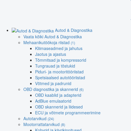
Autod & Diagnostika
Vaata kõiki Autod & Diagnostika
Mehaanikutöökoja riistad
(1)
Kliimaseadmed ja jahutus
Jaotus ja ajastus
Tõmmitsad ja kompressorid
Tungrauad ja tõstukid
Piduri- ja mootoritööriistad
Spetsiaalsed autotööriistad
Võtmed ja padrunid
OBD diagnostika ja skannerid
(6)
OBD kaablid ja adapterid
AdBlue emulaatorid
OBD skannerid ja liidesed
ECU ja võtmete programmeerimine
Autotarvikud
(24)
Mootorrattatarvikud
(8)
Kohvrid ja kiivrikinnitused