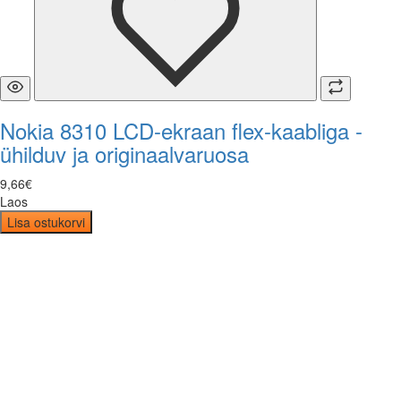
Nokia 8310 LCD-ekraan flex-kaabliga -
ühilduv ja originaalvaruosa
9
,
66
€
Laos
Lisa ostukorvi