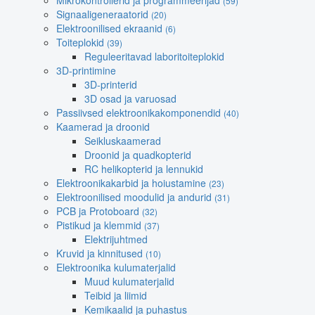
Mikrokontrollerid ja programmeerijad
(59)
Signaaligeneraatorid
(20)
Elektroonilised ekraanid
(6)
Toiteplokid
(39)
Reguleeritavad laboritoiteplokid
3D-printimine
3D-printerid
3D osad ja varuosad
Passiivsed elektroonikakomponendid
(40)
Kaamerad ja droonid
Seikluskaamerad
Droonid ja quadkopterid
RC helikopterid ja lennukid
Elektroonikakarbid ja hoiustamine
(23)
Elektroonilised moodulid ja andurid
(31)
PCB ja Protoboard
(32)
Pistikud ja klemmid
(37)
Elektrijuhtmed
Kruvid ja kinnitused
(10)
Elektroonika kulumaterjalid
Muud kulumaterjalid
Teibid ja liimid
Kemikaalid ja puhastus