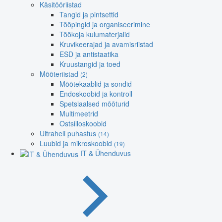
Käsitööriistad
Tangid ja pintsettid
Tööpingid ja organiseerimine
Töökoja kulumaterjalid
Kruvikeerajad ja avamisriistad
ESD ja antistaatika
Kruustangid ja toed
Mõõteriistad
(2)
Mõõtekaablid ja sondid
Endoskoobid ja kontroll
Spetsiaalsed mõõturid
Multimeetrid
Ostsilloskoobid
Ultraheli puhastus
(14)
Luubid ja mikroskoobid
(19)
IT & Ühenduvus