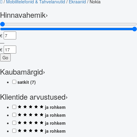
/
Mobiiltelefonid & Tahvelarvutid
/
Ekraanid
/
Nokia
Hinnavahemik
›
€
—
€
Go
Kaubamärgid
›
satkit
(7)
Klientide arvustused
›
ja rohkem
ja rohkem
ja rohkem
ja rohkem