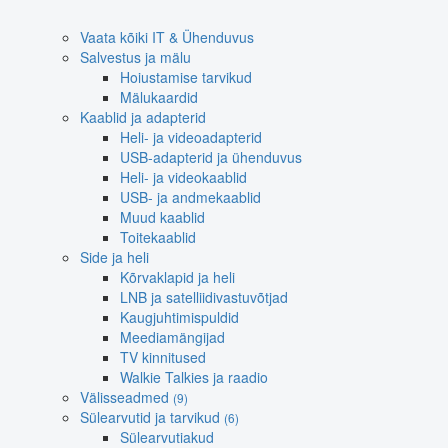
Vaata kõiki IT & Ühenduvus
Salvestus ja mälu
Hoiustamise tarvikud
Mälukaardid
Kaablid ja adapterid
Heli- ja videoadapterid
USB-adapterid ja ühenduvus
Heli- ja videokaablid
USB- ja andmekaablid
Muud kaablid
Toitekaablid
Side ja heli
Kõrvaklapid ja heli
LNB ja satelliidivastuvõtjad
Kaugjuhtimispuldid
Meediamängijad
TV kinnitused
Walkie Talkies ja raadio
Välisseadmed
(9)
Sülearvutid ja tarvikud
(6)
Sülearvutiakud