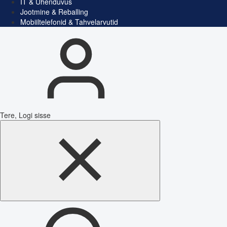
IT & Ühenduvus
Jootmine & Reballing
Mobiiltelefonid & Tahvelarvutid
Tere, Logi sisse