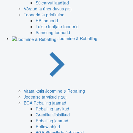
Sülearvutilaadijad
Võrgud ja ühenduvus
(15)
Toonerid ja printimine
HP toonerid
Teiste tootjate toonerid
Samsung toonerid
Jootmine & Reballing
Vaata kõiki Jootmine & Reballing
Jootmise tarvikud
(126)
BGA Reballing jaamad
Reballing tarvikud
Graafikakiibistikud
Reballing jaamad
Reflow ahjud
BGA Stencils ja šabloonid