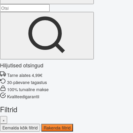
Hiljutised otsingud
Tarne alates 4,99€
30-päevane tagastus
100% turvaline makse
Kvaliteedigarantii
Filtrid
×
Eemalda kõik filtrid
Rakenda filtrid