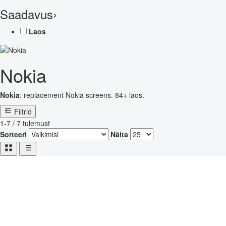
Saadavus
›
Laos
Nokia
Nokia
: replacement Nokia screens. 84+ laos.
Filtrid
1-7 / 7 tulemust
Sorteeri
Näita