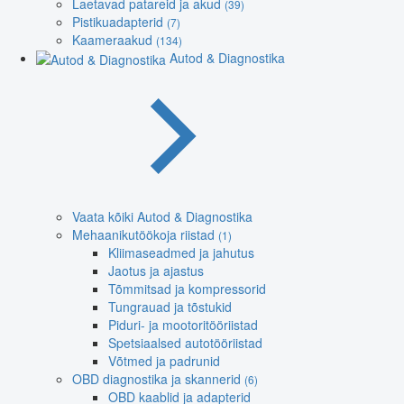
Laetavad patareid ja akud
(39)
Pistikuadapterid
(7)
Kaameraakud
(134)
Autod & Diagnostika
Vaata kõiki Autod & Diagnostika
Mehaanikutöökoja riistad
(1)
Kliimaseadmed ja jahutus
Jaotus ja ajastus
Tõmmitsad ja kompressorid
Tungrauad ja tõstukid
Piduri- ja mootoritööriistad
Spetsiaalsed autotööriistad
Võtmed ja padrunid
OBD diagnostika ja skannerid
(6)
OBD kaablid ja adapterid