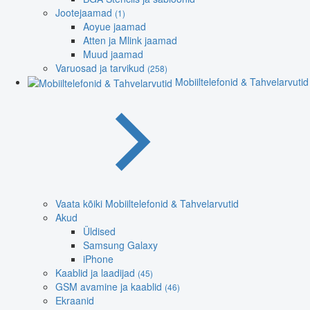
Jootejaamad
(1)
Aoyue jaamad
Atten ja Mlink jaamad
Muud jaamad
Varuosad ja tarvikud
(258)
Mobiiltelefonid & Tahvelarvutid
Vaata kõiki Mobiiltelefonid & Tahvelarvutid
Akud
Üldised
Samsung Galaxy
iPhone
Kaablid ja laadijad
(45)
GSM avamine ja kaablid
(46)
Ekraanid