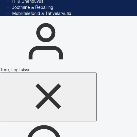
IT & Ühenduvus
Jootmine & Reballing
Mobiiltelefonid & Tahvelarvutid
Tere, Logi sisse