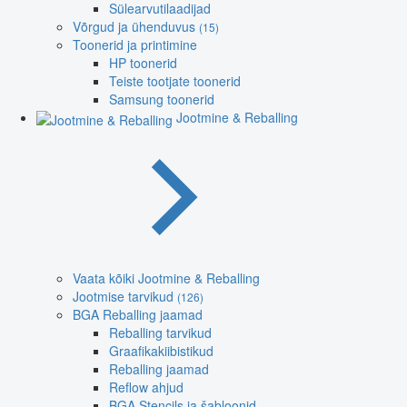
Sülearvutilaadijad
Võrgud ja ühenduvus
(15)
Toonerid ja printimine
HP toonerid
Teiste tootjate toonerid
Samsung toonerid
Jootmine & Reballing
Vaata kõiki Jootmine & Reballing
Jootmise tarvikud
(126)
BGA Reballing jaamad
Reballing tarvikud
Graafikakiibistikud
Reballing jaamad
Reflow ahjud
BGA Stencils ja šabloonid