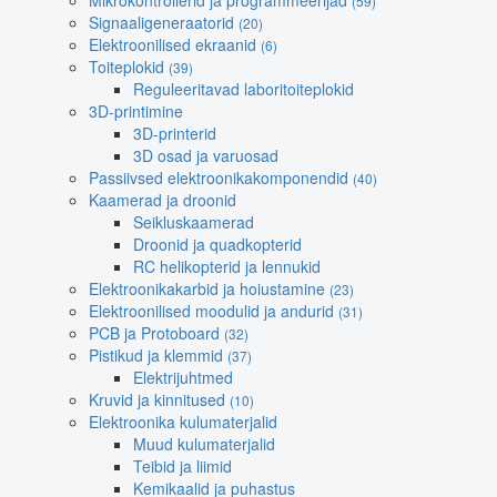
Mikrokontrollerid ja programmeerijad
(59)
Signaaligeneraatorid
(20)
Elektroonilised ekraanid
(6)
Toiteplokid
(39)
Reguleeritavad laboritoiteplokid
3D-printimine
3D-printerid
3D osad ja varuosad
Passiivsed elektroonikakomponendid
(40)
Kaamerad ja droonid
Seikluskaamerad
Droonid ja quadkopterid
RC helikopterid ja lennukid
Elektroonikakarbid ja hoiustamine
(23)
Elektroonilised moodulid ja andurid
(31)
PCB ja Protoboard
(32)
Pistikud ja klemmid
(37)
Elektrijuhtmed
Kruvid ja kinnitused
(10)
Elektroonika kulumaterjalid
Muud kulumaterjalid
Teibid ja liimid
Kemikaalid ja puhastus