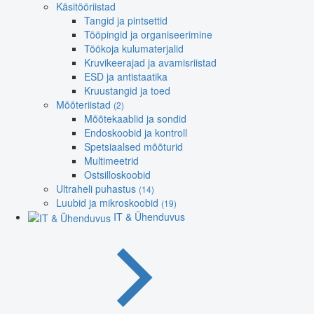
Käsitööriistad
Tangid ja pintsettid
Tööpingid ja organiseerimine
Töökoja kulumaterjalid
Kruvikeerajad ja avamisriistad
ESD ja antistaatika
Kruustangid ja toed
Mõõteriistad
(2)
Mõõtekaablid ja sondid
Endoskoobid ja kontroll
Spetsiaalsed mõõturid
Multimeetrid
Ostsilloskoobid
Ultraheli puhastus
(14)
Luubid ja mikroskoobid
(19)
IT & Ühenduvus