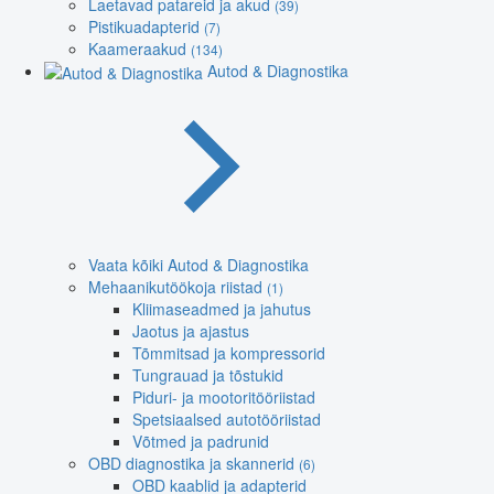
Laetavad patareid ja akud
(39)
Pistikuadapterid
(7)
Kaameraakud
(134)
Autod & Diagnostika
Vaata kõiki Autod & Diagnostika
Mehaanikutöökoja riistad
(1)
Kliimaseadmed ja jahutus
Jaotus ja ajastus
Tõmmitsad ja kompressorid
Tungrauad ja tõstukid
Piduri- ja mootoritööriistad
Spetsiaalsed autotööriistad
Võtmed ja padrunid
OBD diagnostika ja skannerid
(6)
OBD kaablid ja adapterid