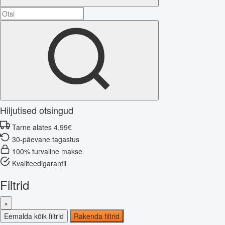
Hiljutised otsingud
Tarne alates 4,99€
30-päevane tagastus
100% turvaline makse
Kvaliteedigarantii
Filtrid
×
Eemalda kõik filtrid
Rakenda filtrid