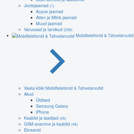
Jootejaamad
(1)
Aoyue jaamad
Atten ja Mlink jaamad
Muud jaamad
Varuosad ja tarvikud
(258)
Mobiiltelefonid & Tahvelarvutid
Vaata kõiki Mobiiltelefonid & Tahvelarvutid
Akud
Üldised
Samsung Galaxy
iPhone
Kaablid ja laadijad
(45)
GSM avamine ja kaablid
(46)
Ekraanid