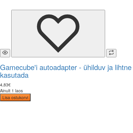
Gamecube'i autoadapter - ühilduv ja lihtne
kasutada
4
,
83
€
Ainult 1 laos
Lisa ostukorvi