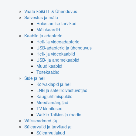
Vaata kõiki IT & Ühenduvus
Salvestus ja mälu
Hoiustamise tarvikud
Mälukaardid
Kaablid ja adapterid
Heli- ja videoadapterid
USB-adapterid ja ühenduvus
Heli- ja videokaablid
USB- ja andmekaablid
Muud kaablid
Toitekaablid
Side ja heli
Kõrvaklapid ja heli
LNB ja satelliidivastuvõtjad
Kaugjuhtimispuldid
Meediamängijad
TV kinnitused
Walkie Talkies ja raadio
Välisseadmed
(9)
Sülearvutid ja tarvikud
(6)
Sülearvutiakud