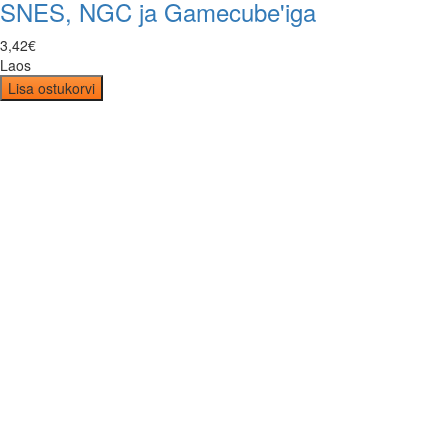
SNES, NGC ja Gamecube'iga
3
,
42
€
Laos
Lisa ostukorvi