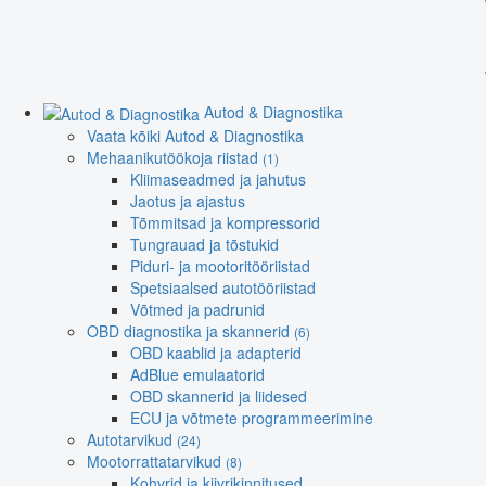
Autod & Diagnostika
Vaata kõiki Autod & Diagnostika
Mehaanikutöökoja riistad
(1)
Kliimaseadmed ja jahutus
Jaotus ja ajastus
Tõmmitsad ja kompressorid
Tungrauad ja tõstukid
Piduri- ja mootoritööriistad
Spetsiaalsed autotööriistad
Võtmed ja padrunid
OBD diagnostika ja skannerid
(6)
OBD kaablid ja adapterid
AdBlue emulaatorid
OBD skannerid ja liidesed
ECU ja võtmete programmeerimine
Autotarvikud
(24)
Mootorrattatarvikud
(8)
Kohvrid ja kiivrikinnitused