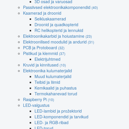
3D osad ja varuosad
Passiivsed elektroonikakomponendid
(40)
Kaamerad ja droonid
Seikluskaamerad
Droonid ja quadkopterid
RC helikopterid ja lennukid
Elektroonikakarbid ja hoiustamine
(23)
Elektroonilised moodulid ja andurid
(31)
PCB ja Protoboard
(32)
Pistikud ja klemmid
(37)
Elektrijuhtmed
Kruvid ja kinnitused
(10)
Elektroonika kulumaterjalid
Muud kulumaterjalid
Teibid ja liimid
Kemikaalid ja puhastus
Termokahanevad torud
Raspberry Pi
(10)
LED-valgustus
LED-lambid ja prožektorid
LED-komponendid ja tarvikud
LED- ja RGB-ribad
LED-torud