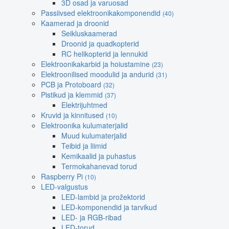
3D osad ja varuosad
Passiivsed elektroonikakomponendid
(40)
Kaamerad ja droonid
Seikluskaamerad
Droonid ja quadkopterid
RC helikopterid ja lennukid
Elektroonikakarbid ja hoiustamine
(23)
Elektroonilised moodulid ja andurid
(31)
PCB ja Protoboard
(32)
Pistikud ja klemmid
(37)
Elektrijuhtmed
Kruvid ja kinnitused
(10)
Elektroonika kulumaterjalid
Muud kulumaterjalid
Teibid ja liimid
Kemikaalid ja puhastus
Termokahanevad torud
Raspberry Pi
(10)
LED-valgustus
LED-lambid ja prožektorid
LED-komponendid ja tarvikud
LED- ja RGB-ribad
LED-torud