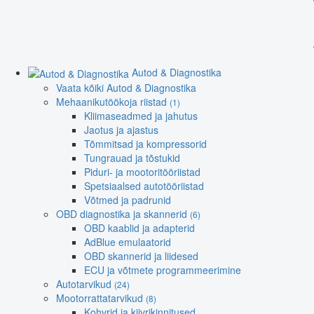
Autod & Diagnostika
Vaata kõiki Autod & Diagnostika
Mehaanikutöökoja riistad
(1)
Kliimaseadmed ja jahutus
Jaotus ja ajastus
Tõmmitsad ja kompressorid
Tungrauad ja tõstukid
Piduri- ja mootoritööriistad
Spetsiaalsed autotööriistad
Võtmed ja padrunid
OBD diagnostika ja skannerid
(6)
OBD kaablid ja adapterid
AdBlue emulaatorid
OBD skannerid ja liidesed
ECU ja võtmete programmeerimine
Autotarvikud
(24)
Mootorrattatarvikud
(8)
Kohvrid ja kiivrikinnitused