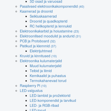
3D osad ja varuosad
Passiivsed elektroonikakomponendid
(40)
Kaamerad ja droonid
Seikluskaamerad
Droonid ja quadkopterid
RC helikopterid ja lennukid
Elektroonikakarbid ja hoiustamine
(23)
Elektroonilised moodulid ja andurid
(31)
PCB ja Protoboard
(32)
Pistikud ja klemmid
(37)
Elektrijuhtmed
Kruvid ja kinnitused
(10)
Elektroonika kulumaterjalid
Muud kulumaterjalid
Teibid ja liimid
Kemikaalid ja puhastus
Termokahanevad torud
Raspberry Pi
(10)
LED-valgustus
LED-lambid ja prožektorid
LED-komponendid ja tarvikud
LED- ja RGB-ribad
LED-torud