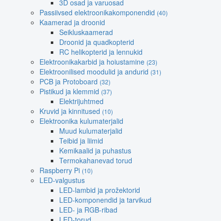
3D osad ja varuosad
Passiivsed elektroonikakomponendid
(40)
Kaamerad ja droonid
Seikluskaamerad
Droonid ja quadkopterid
RC helikopterid ja lennukid
Elektroonikakarbid ja hoiustamine
(23)
Elektroonilised moodulid ja andurid
(31)
PCB ja Protoboard
(32)
Pistikud ja klemmid
(37)
Elektrijuhtmed
Kruvid ja kinnitused
(10)
Elektroonika kulumaterjalid
Muud kulumaterjalid
Teibid ja liimid
Kemikaalid ja puhastus
Termokahanevad torud
Raspberry Pi
(10)
LED-valgustus
LED-lambid ja prožektorid
LED-komponendid ja tarvikud
LED- ja RGB-ribad
LED-torud