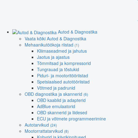
Autod & Diagnostika
Vaata kõiki Autod & Diagnostika
Mehaanikutöökoja riistad
(1)
Kliimaseadmed ja jahutus
Jaotus ja ajastus
Tõmmitsad ja kompressorid
Tungrauad ja tõstukid
Piduri- ja mootoritööriistad
Spetsiaalsed autotööriistad
Võtmed ja padrunid
OBD diagnostika ja skannerid
(6)
OBD kaablid ja adapterid
AdBlue emulaatorid
OBD skannerid ja liidesed
ECU ja võtmete programmeerimine
Autotarvikud
(24)
Mootorrattatarvikud
(8)
Kohvrid ja kiivrikinnitused