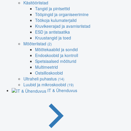
Käsitööriistad
Tangid ja pintsettid
Tööpingid ja organiseerimine
Töökoja kulumaterjalid
Kruvikeerajad ja avamisriistad
ESD ja antistaatika
Kruustangid ja toed
Mõõteriistad
(2)
Mõõtekaablid ja sondid
Endoskoobid ja kontroll
Spetsiaalsed mõõturid
Multimeetrid
Ostsilloskoobid
Ultraheli puhastus
(14)
Luubid ja mikroskoobid
(19)
IT & Ühenduvus