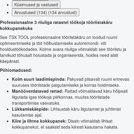
Küsimused ja vastused
Arvustused (134) (134 arvustust)
Professionaalne 3 riiuliga ratastel töökoja tööriistakäru
kokkupanekuks
See TSX TOOL professionaalne tööriistakäru on loodud ruumi
optimeerimiseks ja töö hõlbustamiseks autoremondi- või
hooldustöökodades. Kolme avara riiuliga võimaldab see tööriistu ja
tarvikuid tõhusalt hoiustada ja organiseerida, hoides need alati
käepärast.
Põhiomadused:
Kolm suurt laadimispinda:
Pakuvad piisavalt ruumi erinevas
suuruses tööriistade paigutamiseks ja korras hoidmiseks.
Manööverdatavad rattad:
Rattad võimaldavad käru hõlpsalt
liigutada igas töökoja piirkonnas, muutes tööriistade
transportimise vaevatuks.
Lükkamiskäepide:
Lihtsustab käru liigutamist ja juhtimist
kasutamise ajal.
Kiire ja lihtne kokkupanek:
Disain võimaldab lihtsat
kokkupanekut, et saaksid seda kiiresti kasutama hakata.