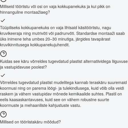
Milliseid tööriistu või osi on vaja kokkupanekuks ja kui pikk on
hinnanguline montaažiaeg?
Tüüpiliseks kokkupanekuks on vaja lihtsaid käsitööriistu, nagu
kruvikeeraja ning mutrivõti või padrunvõti. Standardse montaaži saab
üks inimene teha umbes 20–30 minutiga, järgides tavapärast
kruvikinnitusega kokkupanekujuhendit.
Kuidas see käru võrreldes tugevdatud plastist alternatiividega liiguvuse
ja vastupidavuse poolest?
Võrreldes tugevdatud plastist mudelitega kannab teraskäru suuremaid
koormusi ning on parema löögi- ja tulekindlusega, kuid võib olla veidi
raskem ja vähem vastupidav mõnede kemikaalide suhtes. Plastil on
eelis kaasaskantavuses, kuid see on vähem robustne suurte
koormuste ja mehaaniliste kahjustuste vastu.
Millised on tööriistakäru mõõdud?