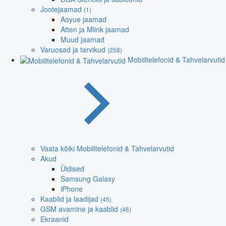
Jootejaamad
(1)
Aoyue jaamad
Atten ja Mlink jaamad
Muud jaamad
Varuosad ja tarvikud
(258)
Mobiiltelefonid & Tahvelarvutid
Vaata kõiki Mobiiltelefonid & Tahvelarvutid
Akud
Üldised
Samsung Galaxy
iPhone
Kaablid ja laadijad
(45)
GSM avamine ja kaablid
(46)
Ekraanid