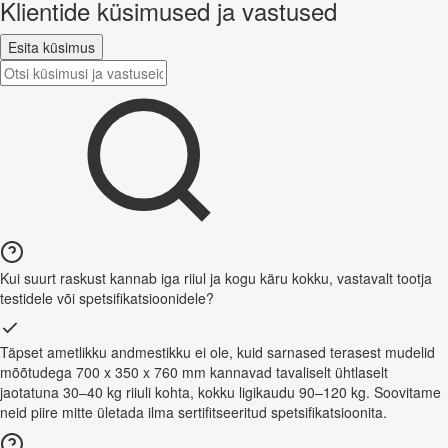
Klientide küsimused ja vastused
Esita küsimus
Kui suurt raskust kannab iga riiul ja kogu käru kokku, vastavalt tootja
testidele või spetsifikatsioonidele?
Täpset ametlikku andmestikku ei ole, kuid sarnased terasest mudelid
mõõtudega 700 x 350 x 760 mm kannavad tavaliselt ühtlaselt
jaotatuna 30–40 kg riiuli kohta, kokku ligikaudu 90–120 kg. Soovitame
neid piire mitte ületada ilma sertifitseeritud spetsifikatsioonita.