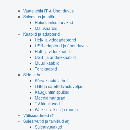
Vaata kõiki IT & Ühenduvus
Salvestus ja mälu
Hoiustamise tarvikud
Mälukaardid
Kaablid ja adapterid
Heli- ja videoadapterid
USB-adapterid ja ühenduvus
Heli- ja videokaablid
USB- ja andmekaablid
Muud kaablid
Toitekaablid
Side ja heli
Kõrvaklapid ja heli
LNB ja satelliidivastuvõtjad
Kaugjuhtimispuldid
Meediamängijad
TV kinnitused
Walkie Talkies ja raadio
Välisseadmed
(9)
Sülearvutid ja tarvikud
(6)
Sülearvutiakud