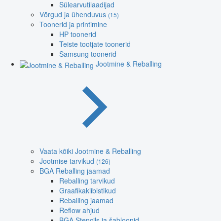
Sülearvutilaadijad
Võrgud ja ühenduvus
(15)
Toonerid ja printimine
HP toonerid
Teiste tootjate toonerid
Samsung toonerid
Jootmine & Reballing
Vaata kõiki Jootmine & Reballing
Jootmise tarvikud
(126)
BGA Reballing jaamad
Reballing tarvikud
Graafikakiibistikud
Reballing jaamad
Reflow ahjud
BGA Stencils ja šabloonid