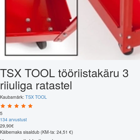
TSX TOOL tööriistakäru 3
riiuliga ratastel
Kaubamärk:
TSX TOOL
5
134 arvustust
29
,
90
€
Käibemaks sisaldub
(KM-ta: 24,51 €)