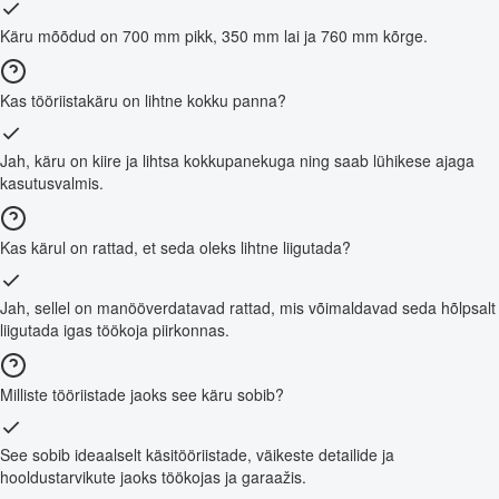
Käru mõõdud on 700 mm pikk, 350 mm lai ja 760 mm kõrge.
Kas tööriistakäru on lihtne kokku panna?
Jah, käru on kiire ja lihtsa kokkupanekuga ning saab lühikese ajaga
kasutusvalmis.
Kas kärul on rattad, et seda oleks lihtne liigutada?
Jah, sellel on manööverdatavad rattad, mis võimaldavad seda hõlpsalt
liigutada igas töökoja piirkonnas.
Milliste tööriistade jaoks see käru sobib?
See sobib ideaalselt käsitööriistade, väikeste detailide ja
hooldustarvikute jaoks töökojas ja garaažis.