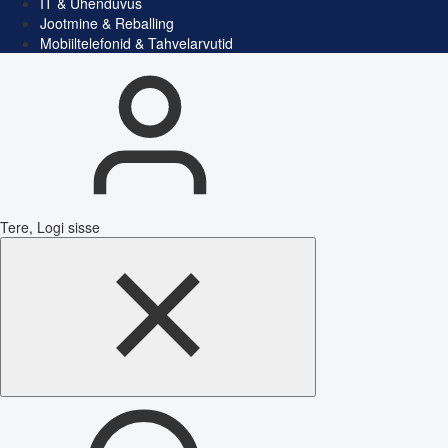
IT & Ühenduvus
Jootmine & Reballing
Mobiiltelefonid & Tahvelarvutid
Tere, Logi sisse