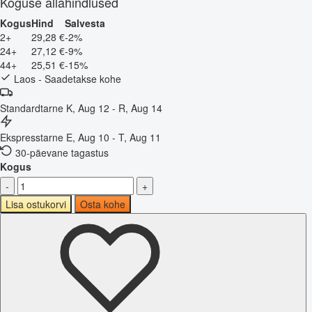
Koguse allahindlused
Kogus
Hind
Salvesta
2+
29,28 €
-2%
24+
27,12 €
-9%
44+
25,51 €
-15%
Laos - Saadetakse kohe
Standardtarne
K, Aug 12 - R, Aug 14
Ekspresstarne
E, Aug 10 - T, Aug 11
30-päevane tagastus
Kogus
-
+
Lisa ostukorvi
Osta kohe