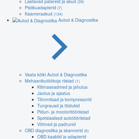
Laetavad patareid ja akud
(39)
Pistikuadapterid
(7)
Kaameraakud
(134)
Autod & Diagnostika
Vaata kõiki Autod & Diagnostika
Mehaanikutöökoja riistad
(1)
Kliimaseadmed ja jahutus
Jaotus ja ajastus
Tõmmitsad ja kompressorid
Tungrauad ja tõstukid
Piduri- ja mootoritööriistad
Spetsiaalsed autotööriistad
Võtmed ja padrunid
OBD diagnostika ja skannerid
(6)
OBD kaablid ja adapterid