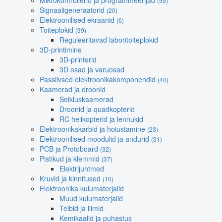
Mikrokontrollerid ja programmeerijad
(59)
Signaaligeneraatorid
(20)
Elektroonilised ekraanid
(6)
Toiteplokid
(39)
Reguleeritavad laboritoiteplokid
3D-printimine
3D-printerid
3D osad ja varuosad
Passiivsed elektroonikakomponendid
(40)
Kaamerad ja droonid
Seikluskaamerad
Droonid ja quadkopterid
RC helikopterid ja lennukid
Elektroonikakarbid ja hoiustamine
(23)
Elektroonilised moodulid ja andurid
(31)
PCB ja Protoboard
(32)
Pistikud ja klemmid
(37)
Elektrijuhtmed
Kruvid ja kinnitused
(10)
Elektroonika kulumaterjalid
Muud kulumaterjalid
Teibid ja liimid
Kemikaalid ja puhastus