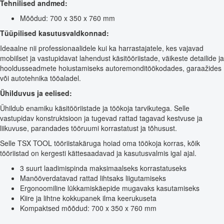
Tehnilised andmed:
Mõõdud: 700 x 350 x 760 mm
Tüüpilised kasutusvaldkonnad:
Ideaalne nii professionaalidele kui ka harrastajatele, kes vajavad
mobiilset ja vastupidavat lahendust käsitööriistade, väikeste detailide ja
hooldusseadmete hoiustamiseks autoremonditöökodades, garaažides
või autotehnika tööaladel.
Ühilduvus ja eelised:
Ühildub enamiku käsitööriistade ja töökoja tarvikutega. Selle
vastupidav konstruktsioon ja tugevad rattad tagavad kestvuse ja
liikuvuse, parandades tööruumi korrastatust ja tõhusust.
Selle TSX TOOL tööriistakäruga hoiad oma töökoja korras, kõik
tööriistad on kergesti kättesaadavad ja kasutusvalmis igal ajal.
3 suurt laadimispinda maksimaalseks korrastatuseks
Manööverdatavad rattad lihtsaks liigutamiseks
Ergonoomiline lükkamiskäepide mugavaks kasutamiseks
Kiire ja lihtne kokkupanek ilma keerukuseta
Kompaktsed mõõdud: 700 x 350 x 760 mm