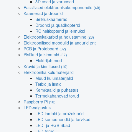
3D osad ja varuosad
Passiivsed elektroonikakomponendid
(40)
Kaamerad ja droonid
Seikluskaamerad
Droonid ja quadkopterid
RC helikopterid ja lennukid
Elektroonikakarbid ja hoiustamine
(23)
Elektroonilised moodulid ja andurid
(31)
PCB ja Protoboard
(32)
Pistikud ja klemmid
(37)
Elektrijuhtmed
Kruvid ja kinnitused
(10)
Elektroonika kulumaterjalid
Muud kulumaterjalid
Teibid ja liimid
Kemikaalid ja puhastus
Termokahanevad torud
Raspberry Pi
(10)
LED-valgustus
LED-lambid ja prožektorid
LED-komponendid ja tarvikud
LED- ja RGB-ribad
LED-torud