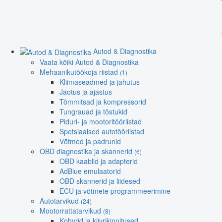
Autod & Diagnostika
Vaata kõiki Autod & Diagnostika
Mehaanikutöökoja riistad
(1)
Kliimaseadmed ja jahutus
Jaotus ja ajastus
Tõmmitsad ja kompressorid
Tungrauad ja tõstukid
Piduri- ja mootoritööriistad
Spetsiaalsed autotööriistad
Võtmed ja padrunid
OBD diagnostika ja skannerid
(6)
OBD kaablid ja adapterid
AdBlue emulaatorid
OBD skannerid ja liidesed
ECU ja võtmete programmeerimine
Autotarvikud
(24)
Mootorrattatarvikud
(8)
Kohvrid ja kiivrikinnitused