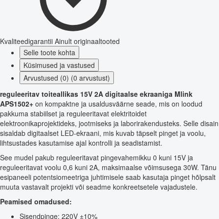
Kvaliteedigarantii
Ainult originaaltooted
Selle toote kohta
Küsimused ja vastused
Arvustused (0) (0 arvustust)
reguleeritav toiteallikas 15V 2A digitaalse ekraaniga Mlink
APS1502+
on kompaktne ja usaldusväärne seade, mis on loodud
pakkuma stabiilset ja reguleeritavat elektritoidet
elektroonikaprojektideks, jootmiseks ja laborirakendusteks. Selle disain
sisaldab digitaalset LED-ekraani, mis kuvab täpselt pinget ja voolu,
lihtsustades kasutamise ajal kontrolli ja seadistamist.
See mudel pakub reguleeritavat pingevahemikku 0 kuni 15V ja
reguleeritavat voolu 0,6 kuni 2A, maksimaalse võimsusega 30W. Tänu
esipaneeli potentsiomeetriga juhtimisele saab kasutaja pinget hõlpsalt
muuta vastavalt projekti või seadme konkreetsetele vajadustele.
Peamised omadused:
Sisendpinge: 220V ±10%