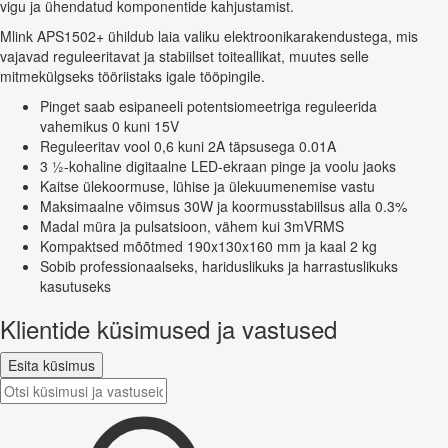
vigu ja ühendatud komponentide kahjustamist.
Mlink APS1502+ ühildub laia valiku elektroonikarakendustega, mis
vajavad reguleeritavat ja stabiilset toiteallikat, muutes selle
mitmekülgseks tööriistaks igale tööpingile.
Pinget saab esipaneeli potentsiomeetriga reguleerida
vahemikus 0 kuni 15V
Reguleeritav vool 0,6 kuni 2A täpsusega 0.01A
3 ½-kohaline digitaalne LED-ekraan pinge ja voolu jaoks
Kaitse ülekoormuse, lühise ja ülekuumenemise vastu
Maksimaalne võimsus 30W ja koormusstabiilsus alla 0.3%
Madal müra ja pulsatsioon, vähem kui 3mVRMS
Kompaktsed mõõtmed 190x130x160 mm ja kaal 2 kg
Sobib professionaalseks, hariduslikuks ja harrastuslikuks
kasutuseks
Klientide küsimused ja vastused
Esita küsimus