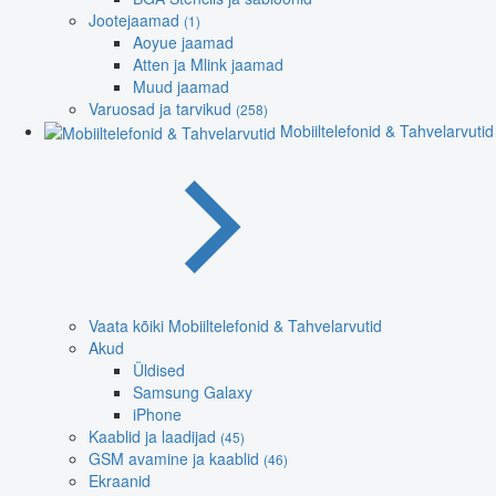
Jootejaamad
(1)
Aoyue jaamad
Atten ja Mlink jaamad
Muud jaamad
Varuosad ja tarvikud
(258)
Mobiiltelefonid & Tahvelarvutid
Vaata kõiki Mobiiltelefonid & Tahvelarvutid
Akud
Üldised
Samsung Galaxy
iPhone
Kaablid ja laadijad
(45)
GSM avamine ja kaablid
(46)
Ekraanid