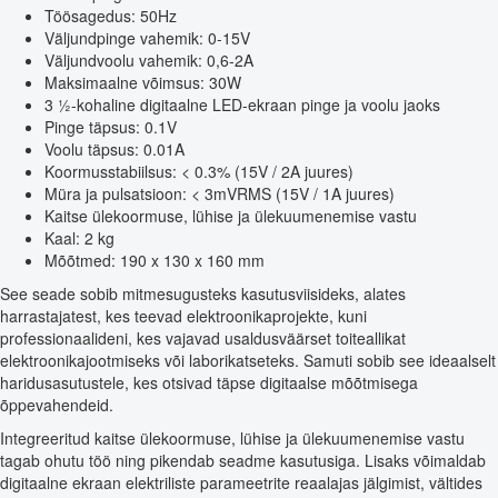
Töösagedus: 50Hz
Väljundpinge vahemik: 0-15V
Väljundvoolu vahemik: 0,6-2A
Maksimaalne võimsus: 30W
3 ½-kohaline digitaalne LED-ekraan pinge ja voolu jaoks
Pinge täpsus: 0.1V
Voolu täpsus: 0.01A
Koormusstabiilsus: < 0.3% (15V / 2A juures)
Müra ja pulsatsioon: < 3mVRMS (15V / 1A juures)
Kaitse ülekoormuse, lühise ja ülekuumenemise vastu
Kaal: 2 kg
Mõõtmed: 190 x 130 x 160 mm
See seade sobib mitmesugusteks kasutusviisideks, alates
harrastajatest, kes teevad elektroonikaprojekte, kuni
professionaalideni, kes vajavad usaldusväärset toiteallikat
elektroonikajootmiseks või laborikatseteks. Samuti sobib see ideaalselt
haridusasutustele, kes otsivad täpse digitaalse mõõtmisega
õppevahendeid.
Integreeritud kaitse ülekoormuse, lühise ja ülekuumenemise vastu
tagab ohutu töö ning pikendab seadme kasutusiga. Lisaks võimaldab
digitaalne ekraan elektriliste parameetrite reaalajas jälgimist, vältides