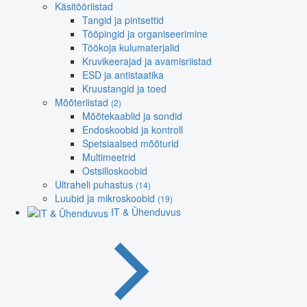
Käsitööriistad
Tangid ja pintsettid
Tööpingid ja organiseerimine
Töökoja kulumaterjalid
Kruvikeerajad ja avamisriistad
ESD ja antistaatika
Kruustangid ja toed
Mõõteriistad
(2)
Mõõtekaablid ja sondid
Endoskoobid ja kontroll
Spetsiaalsed mõõturid
Multimeetrid
Ostsilloskoobid
Ultraheli puhastus
(14)
Luubid ja mikroskoobid
(19)
IT & Ühenduvus