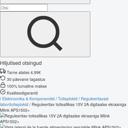
Hiljutised otsingud
Tarne alates 4,99€
30-päevane tagastus
100% turvaline makse
Kvaliteedigarantii
/
Elektroonika & Komponendid
/
Toiteplokid
/
Reguleeritavad
laboritoiteplokid
/
Reguleeritav toiteallikas 15V 2A digitaalse ekraaniga
Mlink APS1502+