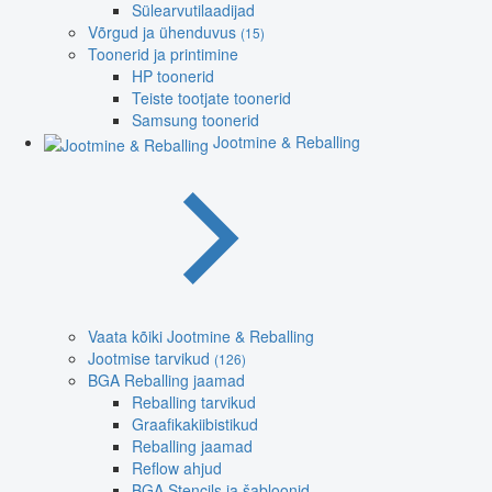
Sülearvutilaadijad
Võrgud ja ühenduvus
(15)
Toonerid ja printimine
HP toonerid
Teiste tootjate toonerid
Samsung toonerid
Jootmine & Reballing
Vaata kõiki Jootmine & Reballing
Jootmise tarvikud
(126)
BGA Reballing jaamad
Reballing tarvikud
Graafikakiibistikud
Reballing jaamad
Reflow ahjud
BGA Stencils ja šabloonid