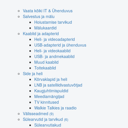
Vaata kõiki IT & Ühenduvus
Salvestus ja mälu
Hoiustamise tarvikud
Mälukaardid
Kaablid ja adapterid
Heli- ja videoadapterid
USB-adapterid ja ühenduvus
Heli- ja videokaablid
USB- ja andmekaablid
Muud kaablid
Toitekaablid
Side ja heli
Kõrvaklapid ja heli
LNB ja satelliidivastuvõtjad
Kaugjuhtimispuldid
Meediamängijad
TV kinnitused
Walkie Talkies ja raadio
Välisseadmed
(9)
Sülearvutid ja tarvikud
(6)
Sülearvutiakud