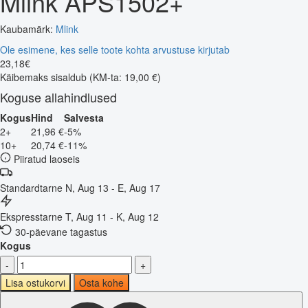
Mlink APS1502+
Kaubamärk:
Mlink
Ole esimene, kes selle toote kohta arvustuse kirjutab
23
,
18
€
Käibemaks sisaldub
(KM-ta: 19,00 €)
Koguse allahindlused
Kogus
Hind
Salvesta
2+
21,96 €
-5%
10+
20,74 €
-11%
Piiratud laoseis
Standardtarne
N, Aug 13 - E, Aug 17
Ekspresstarne
T, Aug 11 - K, Aug 12
30-päevane tagastus
Kogus
-
+
Lisa ostukorvi
Osta kohe