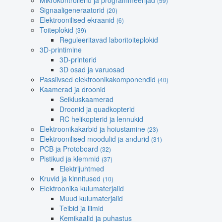
Mikrokontrollerid ja programmeerijad
(59)
Signaaligeneraatorid
(20)
Elektroonilised ekraanid
(6)
Toiteplokid
(39)
Reguleeritavad laboritoiteplokid
3D-printimine
3D-printerid
3D osad ja varuosad
Passiivsed elektroonikakomponendid
(40)
Kaamerad ja droonid
Seikluskaamerad
Droonid ja quadkopterid
RC helikopterid ja lennukid
Elektroonikakarbid ja hoiustamine
(23)
Elektroonilised moodulid ja andurid
(31)
PCB ja Protoboard
(32)
Pistikud ja klemmid
(37)
Elektrijuhtmed
Kruvid ja kinnitused
(10)
Elektroonika kulumaterjalid
Muud kulumaterjalid
Teibid ja liimid
Kemikaalid ja puhastus