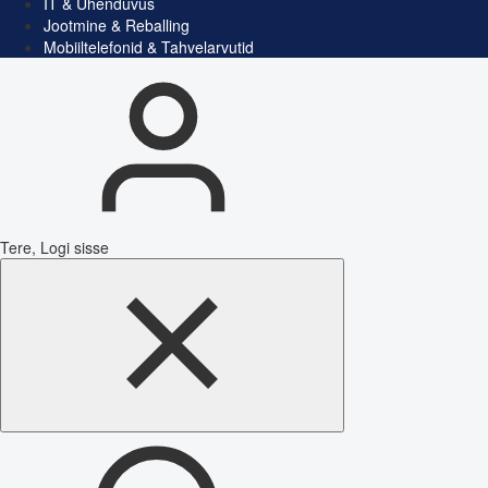
IT & Ühenduvus
Jootmine & Reballing
Mobiiltelefonid & Tahvelarvutid
Tere, Logi sisse