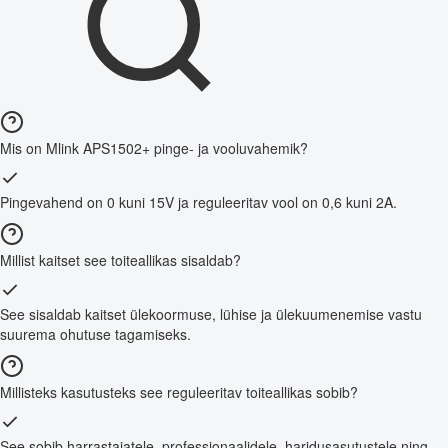
Mis on Mlink APS1502+ pinge- ja vooluvahemik?
Pingevahend on 0 kuni 15V ja reguleeritav vool on 0,6 kuni 2A.
Millist kaitset see toiteallikas sisaldab?
See sisaldab kaitset ülekoormuse, lühise ja ülekuumenemise vastu
suurema ohutuse tagamiseks.
Millisteks kasutusteks see reguleeritav toiteallikas sobib?
See sobib harrastajatele, professionaalidele, haridusasutustele ning