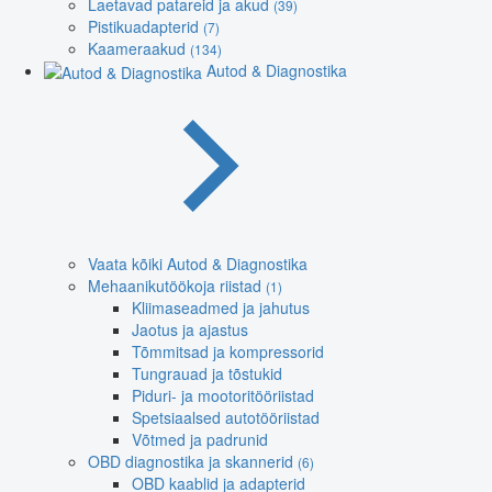
Laetavad patareid ja akud
(39)
Pistikuadapterid
(7)
Kaameraakud
(134)
Autod & Diagnostika
Vaata kõiki Autod & Diagnostika
Mehaanikutöökoja riistad
(1)
Kliimaseadmed ja jahutus
Jaotus ja ajastus
Tõmmitsad ja kompressorid
Tungrauad ja tõstukid
Piduri- ja mootoritööriistad
Spetsiaalsed autotööriistad
Võtmed ja padrunid
OBD diagnostika ja skannerid
(6)
OBD kaablid ja adapterid