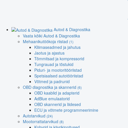
Autod & Diagnostika
Vaata kõiki Autod & Diagnostika
Mehaanikutöökoja riistad
(1)
Kliimaseadmed ja jahutus
Jaotus ja ajastus
Tõmmitsad ja kompressorid
Tungrauad ja tõstukid
Piduri- ja mootoritööriistad
Spetsiaalsed autotööriistad
Võtmed ja padrunid
OBD diagnostika ja skannerid
(6)
OBD kaablid ja adapterid
AdBlue emulaatorid
OBD skannerid ja liidesed
ECU ja võtmete programmeerimine
Autotarvikud
(24)
Mootorrattatarvikud
(8)
Kohvrid ja kiivrikinnitused