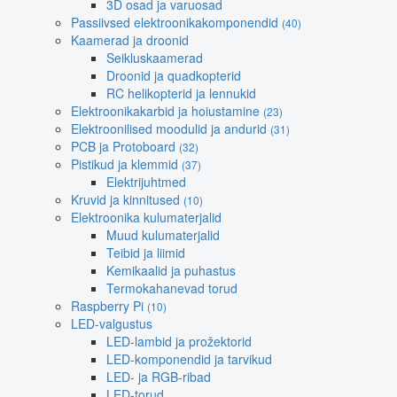
3D osad ja varuosad
Passiivsed elektroonikakomponendid
(40)
Kaamerad ja droonid
Seikluskaamerad
Droonid ja quadkopterid
RC helikopterid ja lennukid
Elektroonikakarbid ja hoiustamine
(23)
Elektroonilised moodulid ja andurid
(31)
PCB ja Protoboard
(32)
Pistikud ja klemmid
(37)
Elektrijuhtmed
Kruvid ja kinnitused
(10)
Elektroonika kulumaterjalid
Muud kulumaterjalid
Teibid ja liimid
Kemikaalid ja puhastus
Termokahanevad torud
Raspberry Pi
(10)
LED-valgustus
LED-lambid ja prožektorid
LED-komponendid ja tarvikud
LED- ja RGB-ribad
LED-torud