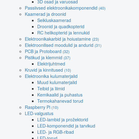
3D osad ja varuosad
Passiivsed elektroonikakomponendid
(40)
Kaamerad ja droonid
Seikluskaamerad
Droonid ja quadkopterid
RC helikopterid ja lennukid
Elektroonikakarbid ja hoiustamine
(23)
Elektroonilised moodulid ja andurid
(31)
PCB ja Protoboard
(32)
Pistikud ja klemmid
(37)
Elektrijuhtmed
Kruvid ja kinnitused
(10)
Elektroonika kulumaterjalid
Muud kulumaterjalid
Teibid ja liimid
Kemikaalid ja puhastus
Termokahanevad torud
Raspberry Pi
(10)
LED-valgustus
LED-lambid ja prožektorid
LED-komponendid ja tarvikud
LED- ja RGB-ribad
LED-torud