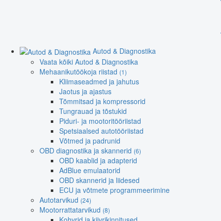
Autod & Diagnostika
Vaata kõiki Autod & Diagnostika
Mehaanikutöökoja riistad
(1)
Kliimaseadmed ja jahutus
Jaotus ja ajastus
Tõmmitsad ja kompressorid
Tungrauad ja tõstukid
Piduri- ja mootoritööriistad
Spetsiaalsed autotööriistad
Võtmed ja padrunid
OBD diagnostika ja skannerid
(6)
OBD kaablid ja adapterid
AdBlue emulaatorid
OBD skannerid ja liidesed
ECU ja võtmete programmeerimine
Autotarvikud
(24)
Mootorrattatarvikud
(8)
Kohvrid ja kiivrikinnitused