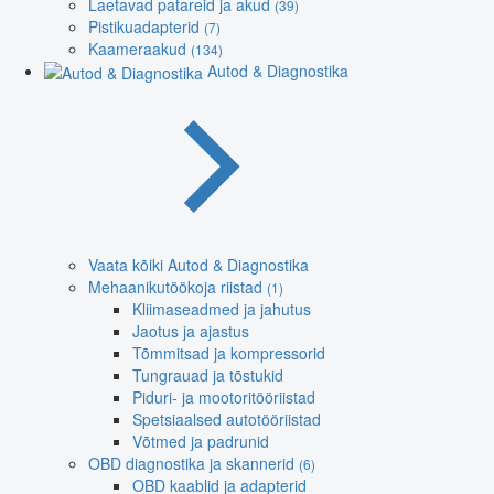
Laetavad patareid ja akud
(39)
Pistikuadapterid
(7)
Kaameraakud
(134)
Autod & Diagnostika
Vaata kõiki Autod & Diagnostika
Mehaanikutöökoja riistad
(1)
Kliimaseadmed ja jahutus
Jaotus ja ajastus
Tõmmitsad ja kompressorid
Tungrauad ja tõstukid
Piduri- ja mootoritööriistad
Spetsiaalsed autotööriistad
Võtmed ja padrunid
OBD diagnostika ja skannerid
(6)
OBD kaablid ja adapterid