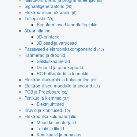
Mikrokontrollerid ja programmeerijad
(59)
Signaaligeneraatorid
(20)
Elektroonilised ekraanid
(6)
Toiteplokid
(39)
Reguleeritavad laboritoiteplokid
3D-printimine
3D-printerid
3D osad ja varuosad
Passiivsed elektroonikakomponendid
(40)
Kaamerad ja droonid
Seikluskaamerad
Droonid ja quadkopterid
RC helikopterid ja lennukid
Elektroonikakarbid ja hoiustamine
(23)
Elektroonilised moodulid ja andurid
(31)
PCB ja Protoboard
(32)
Pistikud ja klemmid
(37)
Elektrijuhtmed
Kruvid ja kinnitused
(10)
Elektroonika kulumaterjalid
Muud kulumaterjalid
Teibid ja liimid
Kemikaalid ja puhastus