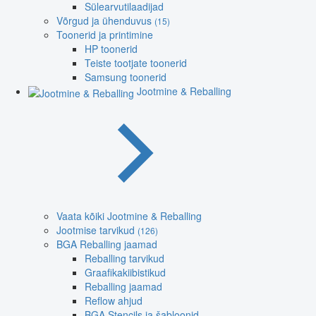
Sülearvutilaadijad
Võrgud ja ühenduvus
(15)
Toonerid ja printimine
HP toonerid
Teiste tootjate toonerid
Samsung toonerid
Jootmine & Reballing
Vaata kõiki Jootmine & Reballing
Jootmise tarvikud
(126)
BGA Reballing jaamad
Reballing tarvikud
Graafikakiibistikud
Reballing jaamad
Reflow ahjud
BGA Stencils ja šabloonid