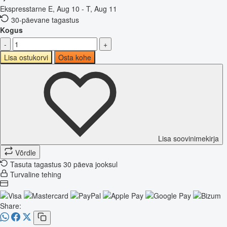
Ekspresstarne
E, Aug 10 - T, Aug 11
30-päevane tagastus
Kogus
-
+
Lisa ostukorvi
Osta kohe
Lisa soovinimekirja
Võrdle
Tasuta tagastus 30 päeva jooksul
Turvaline tehing
Share: