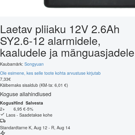
Laetav pliiaku 12V 2.6Ah
SY2.6-12 alarmidele,
kaaludele ja mänguasjadele
Kaubamärk:
Songyuan
Ole esimene, kes selle toote kohta arvustuse kirjutab
7
,
33
€
Käibemaks sisaldub
(KM-ta: 6,01 €)
Koguse allahindlused
Kogus
Hind
Salvesta
2+
6,95 €
-5%
Laos - Saadetakse kohe
Standardtarne
K, Aug 12 - R, Aug 14