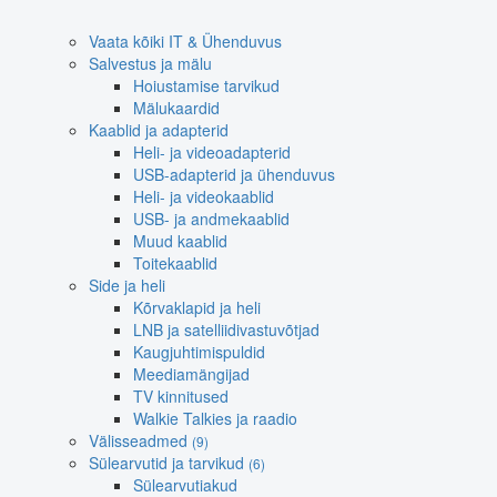
Vaata kõiki IT & Ühenduvus
Salvestus ja mälu
Hoiustamise tarvikud
Mälukaardid
Kaablid ja adapterid
Heli- ja videoadapterid
USB-adapterid ja ühenduvus
Heli- ja videokaablid
USB- ja andmekaablid
Muud kaablid
Toitekaablid
Side ja heli
Kõrvaklapid ja heli
LNB ja satelliidivastuvõtjad
Kaugjuhtimispuldid
Meediamängijad
TV kinnitused
Walkie Talkies ja raadio
Välisseadmed
(9)
Sülearvutid ja tarvikud
(6)
Sülearvutiakud