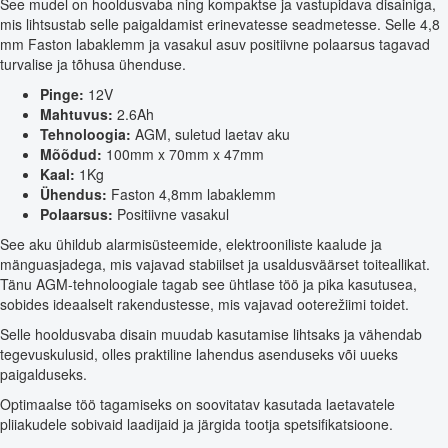
See mudel on hooldusvaba ning kompaktse ja vastupidava disainiga,
mis lihtsustab selle paigaldamist erinevatesse seadmetesse. Selle 4,8
mm Faston labaklemm ja vasakul asuv positiivne polaarsus tagavad
turvalise ja tõhusa ühenduse.
Pinge:
12V
Mahtuvus:
2.6Ah
Tehnoloogia:
AGM, suletud laetav aku
Mõõdud:
100mm x 70mm x 47mm
Kaal:
1Kg
Ühendus:
Faston 4,8mm labaklemm
Polaarsus:
Positiivne vasakul
See aku ühildub alarmisüsteemide, elektrooniliste kaalude ja
mänguasjadega, mis vajavad stabiilset ja usaldusväärset toiteallikat.
Tänu AGM-tehnoloogiale tagab see ühtlase töö ja pika kasutusea,
sobides ideaalselt rakendustesse, mis vajavad ooterežiimi toidet.
Selle hooldusvaba disain muudab kasutamise lihtsaks ja vähendab
tegevuskulusid, olles praktiline lahendus asenduseks või uueks
paigalduseks.
Optimaalse töö tagamiseks on soovitatav kasutada laetavatele
pliiakudele sobivaid laadijaid ja järgida tootja spetsifikatsioone.