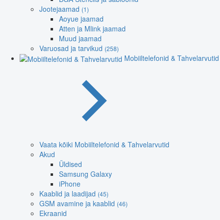
Jootejaamad
(1)
Aoyue jaamad
Atten ja Mlink jaamad
Muud jaamad
Varuosad ja tarvikud
(258)
Mobiiltelefonid & Tahvelarvutid
Vaata kõiki Mobiiltelefonid & Tahvelarvutid
Akud
Üldised
Samsung Galaxy
iPhone
Kaablid ja laadijad
(45)
GSM avamine ja kaablid
(46)
Ekraanid