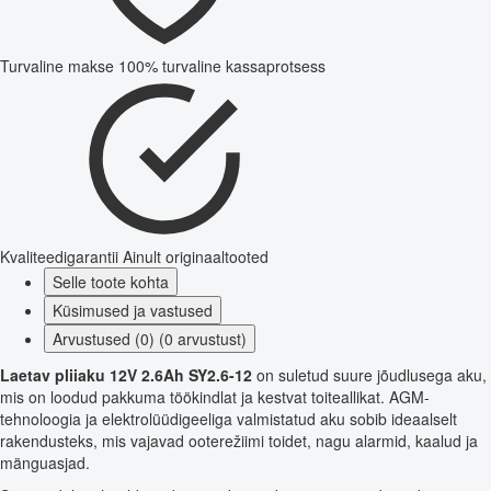
Turvaline makse
100% turvaline kassaprotsess
Kvaliteedigarantii
Ainult originaaltooted
Selle toote kohta
Küsimused ja vastused
Arvustused (0) (0 arvustust)
Laetav pliiaku 12V 2.6Ah SY2.6-12
on suletud suure jõudlusega aku,
mis on loodud pakkuma töökindlat ja kestvat toiteallikat. AGM-
tehnoloogia ja elektrolüüdigeeliga valmistatud aku sobib ideaalselt
rakendusteks, mis vajavad ooterežiimi toidet, nagu alarmid, kaalud ja
mänguasjad.