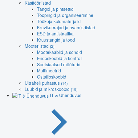
Käsitööriistad
Tangid ja pintsettid
Tööpingid ja organiseerimine
Töökoja kulumaterjalid
Kruvikeerajad ja avamisriistad
ESD ja antistaatika
Kruustangid ja toed
Mõõteriistad
(2)
Mõõtekaablid ja sondid
Endoskoobid ja kontroll
Spetsiaalsed mõõturid
Multimeetrid
Ostsilloskoobid
Ultraheli puhastus
(14)
Luubid ja mikroskoobid
(19)
IT & Ühenduvus