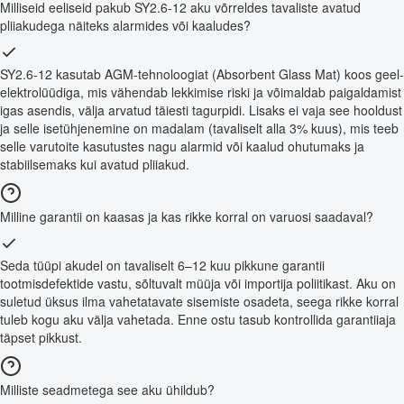
Milliseid eeliseid pakub SY2.6-12 aku võrreldes tavaliste avatud
pliiakudega näiteks alarmides või kaaludes?
SY2.6-12 kasutab AGM-tehnoloogiat (Absorbent Glass Mat) koos geel-
elektrolüüdiga, mis vähendab lekkimise riski ja võimaldab paigaldamist
igas asendis, välja arvatud täiesti tagurpidi. Lisaks ei vaja see hooldust
ja selle isetühjenemine on madalam (tavaliselt alla 3% kuus), mis teeb
selle varutoite kasutustes nagu alarmid või kaalud ohutumaks ja
stabiilsemaks kui avatud pliiakud.
Milline garantii on kaasas ja kas rikke korral on varuosi saadaval?
Seda tüüpi akudel on tavaliselt 6–12 kuu pikkune garantii
tootmisdefektide vastu, sõltuvalt müüja või importija poliitikast. Aku on
suletud üksus ilma vahetatavate sisemiste osadeta, seega rikke korral
tuleb kogu aku välja vahetada. Enne ostu tasub kontrollida garantiiaja
täpset pikkust.
Milliste seadmetega see aku ühildub?