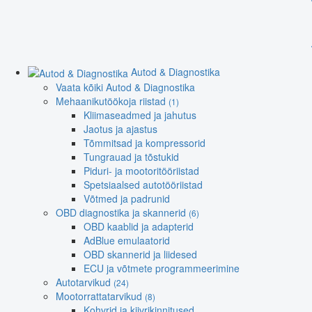
Autod & Diagnostika
Vaata kõiki Autod & Diagnostika
Mehaanikutöökoja riistad
(1)
Kliimaseadmed ja jahutus
Jaotus ja ajastus
Tõmmitsad ja kompressorid
Tungrauad ja tõstukid
Piduri- ja mootoritööriistad
Spetsiaalsed autotööriistad
Võtmed ja padrunid
OBD diagnostika ja skannerid
(6)
OBD kaablid ja adapterid
AdBlue emulaatorid
OBD skannerid ja liidesed
ECU ja võtmete programmeerimine
Autotarvikud
(24)
Mootorrattatarvikud
(8)
Kohvrid ja kiivrikinnitused