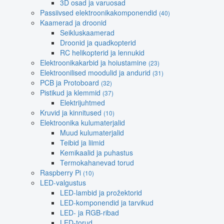
3D osad ja varuosad
Passiivsed elektroonikakomponendid
(40)
Kaamerad ja droonid
Seikluskaamerad
Droonid ja quadkopterid
RC helikopterid ja lennukid
Elektroonikakarbid ja hoiustamine
(23)
Elektroonilised moodulid ja andurid
(31)
PCB ja Protoboard
(32)
Pistikud ja klemmid
(37)
Elektrijuhtmed
Kruvid ja kinnitused
(10)
Elektroonika kulumaterjalid
Muud kulumaterjalid
Teibid ja liimid
Kemikaalid ja puhastus
Termokahanevad torud
Raspberry Pi
(10)
LED-valgustus
LED-lambid ja prožektorid
LED-komponendid ja tarvikud
LED- ja RGB-ribad
LED-torud