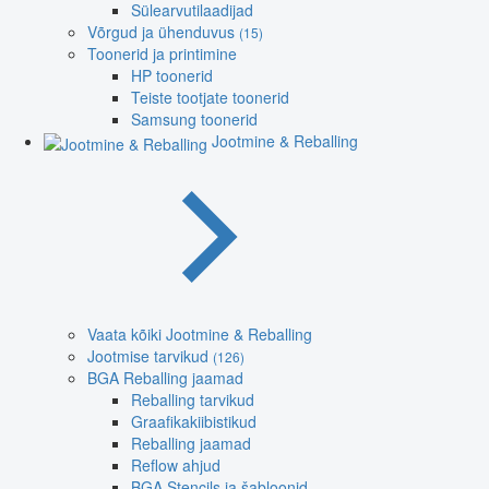
Sülearvutilaadijad
Võrgud ja ühenduvus
(15)
Toonerid ja printimine
HP toonerid
Teiste tootjate toonerid
Samsung toonerid
Jootmine & Reballing
Vaata kõiki Jootmine & Reballing
Jootmise tarvikud
(126)
BGA Reballing jaamad
Reballing tarvikud
Graafikakiibistikud
Reballing jaamad
Reflow ahjud
BGA Stencils ja šabloonid