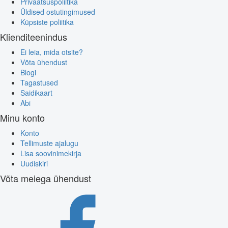
Privaatsuspoliitika
Üldised ostutingimused
Küpsiste poliitika
Klienditeenindus
Ei leia, mida otsite?
Võta ühendust
Blogi
Tagastused
Saidikaart
Abi
Minu konto
Konto
Tellimuste ajalugu
Lisa soovinimekirja
Uudiskiri
Võta meiega ühendust