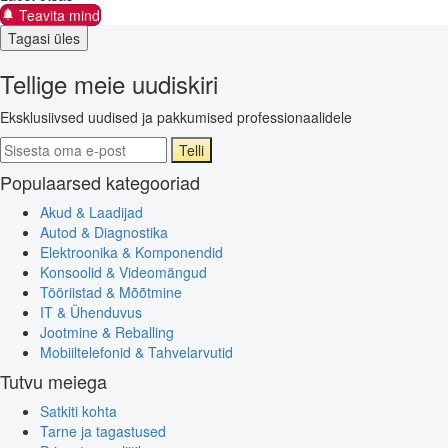
Teavita mind
Tagasi üles
Tellige meie uudiskiri
Eksklusiivsed uudised ja pakkumised professionaalidele
Telli
Populaarsed kategooriad
Akud & Laadijad
Autod & Diagnostika
Elektroonika & Komponendid
Konsoolid & Videomängud
Tööriistad & Mõõtmine
IT & Ühenduvus
Jootmine & Reballing
Mobiiltelefonid & Tahvelarvutid
Tutvu meiega
Satkiti kohta
Tarne ja tagastused