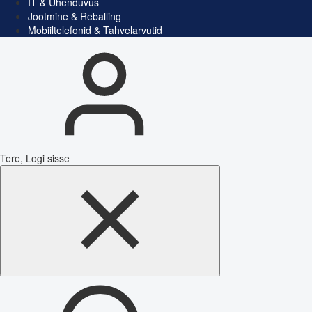
IT & Ühenduvus
Jootmine & Reballing
Mobiiltelefonid & Tahvelarvutid
Tere, Logi sisse