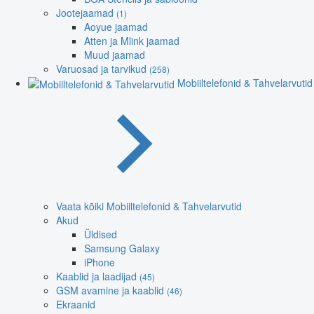
Jootejaamad
(1)
Aoyue jaamad
Atten ja Mlink jaamad
Muud jaamad
Varuosad ja tarvikud
(258)
Mobiiltelefonid & Tahvelarvutid
Vaata kõiki Mobiiltelefonid & Tahvelarvutid
Akud
Üldised
Samsung Galaxy
iPhone
Kaablid ja laadijad
(45)
GSM avamine ja kaablid
(46)
Ekraanid