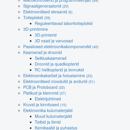
Mikrokontrollerid ja programmeerijad
(59)
Signaaligeneraatorid
(20)
Elektroonilised ekraanid
(6)
Toiteplokid
(39)
Reguleeritavad laboritoiteplokid
3D-printimine
3D-printerid
3D osad ja varuosad
Passiivsed elektroonikakomponendid
(40)
Kaamerad ja droonid
Seikluskaamerad
Droonid ja quadkopterid
RC helikopterid ja lennukid
Elektroonikakarbid ja hoiustamine
(23)
Elektroonilised moodulid ja andurid
(31)
PCB ja Protoboard
(32)
Pistikud ja klemmid
(37)
Elektrijuhtmed
Kruvid ja kinnitused
(10)
Elektroonika kulumaterjalid
Muud kulumaterjalid
Teibid ja liimid
Kemikaalid ja puhastus