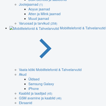
Jootejaamad
(1)
Aoyue jaamad
Atten ja Mlink jaamad
Muud jaamad
Varuosad ja tarvikud
(258)
Mobiiltelefonid & Tahvelarvutid
Vaata kõiki Mobiiltelefonid & Tahvelarvutid
Akud
Üldised
Samsung Galaxy
iPhone
Kaablid ja laadijad
(45)
GSM avamine ja kaablid
(46)
Ekraanid