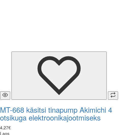
MT-668 käsitsi tinapump Akimichi 4
otsikuga elektroonikajootmiseks
4
,
27
€
Laos