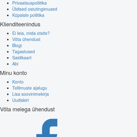
Privaatsuspoliitika
Üldised ostutingimused
Küpsiste poliitika
Klienditeenindus
Ei leia, mida otsite?
Võta ühendust
Blogi
Tagastused
Saidikaart
Abi
Minu konto
Konto
Tellimuste ajalugu
Lisa soovinimekirja
Uudiskiri
Võta meiega ühendust