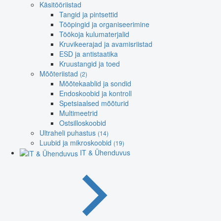
Käsitööriistad
Tangid ja pintsettid
Tööpingid ja organiseerimine
Töökoja kulumaterjalid
Kruvikeerajad ja avamisriistad
ESD ja antistaatika
Kruustangid ja toed
Mõõteriistad
(2)
Mõõtekaablid ja sondid
Endoskoobid ja kontroll
Spetsiaalsed mõõturid
Multimeetrid
Ostsilloskoobid
Ultraheli puhastus
(14)
Luubid ja mikroskoobid
(19)
IT & Ühenduvus