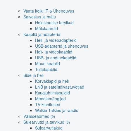
Vaata kõiki IT & Ühenduvus
Salvestus ja mälu
Hoiustamise tarvikud
Mälukaardid
Kaablid ja adapterid
Heli- ja videoadapterid
USB-adapterid ja ühenduvus
Heli- ja videokaablid
USB- ja andmekaablid
Muud kaablid
Toitekaablid
Side ja heli
Kõrvaklapid ja heli
LNB ja satelliidivastuvõtjad
Kaugjuhtimispuldid
Meediamängijad
TV kinnitused
Walkie Talkies ja raadio
Välisseadmed
(9)
Sülearvutid ja tarvikud
(6)
Sülearvutiakud