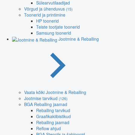
Sülearvutilaadijad
Võrgud ja ühenduvus
(15)
Toonerid ja printimine
HP toonerid
Teiste tootjate toonerid
Samsung toonerid
Jootmine & Reballing
Vaata kõiki Jootmine & Reballing
Jootmise tarvikud
(126)
BGA Reballing jaamad
Reballing tarvikud
Graafikakiibistikud
Reballing jaamad
Reflow ahjud
BGA Stencils ja šabloonid