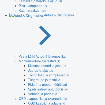
Laetavad patareid ja akud
(39)
Pistikuadapterid
(7)
Kaameraakud
(134)
Autod & Diagnostika
Vaata kõiki Autod & Diagnostika
Mehaanikutöökoja riistad
(1)
Kliimaseadmed ja jahutus
Jaotus ja ajastus
Tõmmitsad ja kompressorid
Tungrauad ja tõstukid
Piduri- ja mootoritööriistad
Spetsiaalsed autotööriistad
Võtmed ja padrunid
OBD diagnostika ja skannerid
(6)
OBD kaablid ja adapterid