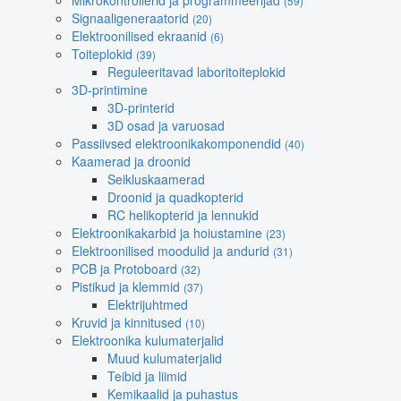
Mikrokontrollerid ja programmeerijad
(59)
Signaaligeneraatorid
(20)
Elektroonilised ekraanid
(6)
Toiteplokid
(39)
Reguleeritavad laboritoiteplokid
3D-printimine
3D-printerid
3D osad ja varuosad
Passiivsed elektroonikakomponendid
(40)
Kaamerad ja droonid
Seikluskaamerad
Droonid ja quadkopterid
RC helikopterid ja lennukid
Elektroonikakarbid ja hoiustamine
(23)
Elektroonilised moodulid ja andurid
(31)
PCB ja Protoboard
(32)
Pistikud ja klemmid
(37)
Elektrijuhtmed
Kruvid ja kinnitused
(10)
Elektroonika kulumaterjalid
Muud kulumaterjalid
Teibid ja liimid
Kemikaalid ja puhastus