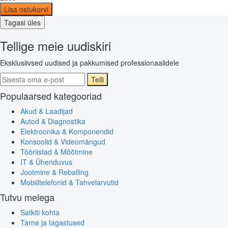
Lisa ostukorvi
Tagasi üles
Tellige meie uudiskiri
Eksklusiivsed uudised ja pakkumised professionaalidele
Telli
Populaarsed kategooriad
Akud & Laadijad
Autod & Diagnostika
Elektroonika & Komponendid
Konsoolid & Videomängud
Tööriistad & Mõõtmine
IT & Ühenduvus
Jootmine & Reballing
Mobiiltelefonid & Tahvelarvutid
Tutvu meiega
Satkiti kohta
Tarne ja tagastused