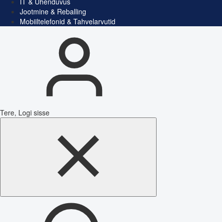
IT & Ühenduvus
Jootmine & Reballing
Mobiiltelefonid & Tahvelarvutid
Tere, Logi sisse