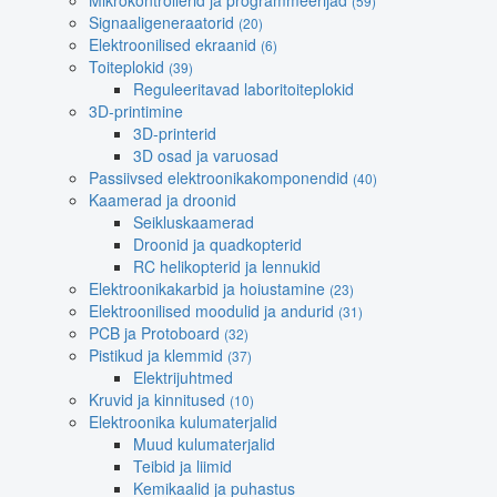
Mikrokontrollerid ja programmeerijad
(59)
Signaaligeneraatorid
(20)
Elektroonilised ekraanid
(6)
Toiteplokid
(39)
Reguleeritavad laboritoiteplokid
3D-printimine
3D-printerid
3D osad ja varuosad
Passiivsed elektroonikakomponendid
(40)
Kaamerad ja droonid
Seikluskaamerad
Droonid ja quadkopterid
RC helikopterid ja lennukid
Elektroonikakarbid ja hoiustamine
(23)
Elektroonilised moodulid ja andurid
(31)
PCB ja Protoboard
(32)
Pistikud ja klemmid
(37)
Elektrijuhtmed
Kruvid ja kinnitused
(10)
Elektroonika kulumaterjalid
Muud kulumaterjalid
Teibid ja liimid
Kemikaalid ja puhastus