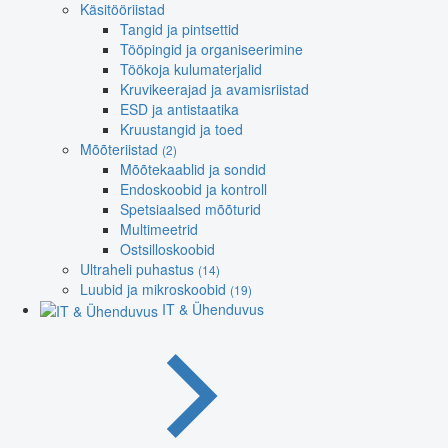
Käsitööriistad
Tangid ja pintsettid
Tööpingid ja organiseerimine
Töökoja kulumaterjalid
Kruvikeerajad ja avamisriistad
ESD ja antistaatika
Kruustangid ja toed
Mõõteriistad
(2)
Mõõtekaablid ja sondid
Endoskoobid ja kontroll
Spetsiaalsed mõõturid
Multimeetrid
Ostsilloskoobid
Ultraheli puhastus
(14)
Luubid ja mikroskoobid
(19)
IT & Ühenduvus