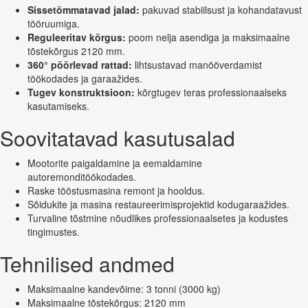
Sissetõmmatavad jalad:
pakuvad stabiilsust ja kohandatavust
tööruumiga.
Reguleeritav kõrgus:
poom nelja asendiga ja maksimaalne
tõstekõrgus 2120 mm.
360° pöörlevad rattad:
lihtsustavad manööverdamist
töökodades ja garaažides.
Tugev konstruktsioon:
kõrgtugev teras professionaalseks
kasutamiseks.
Soovitatavad kasutusalad
Mootorite paigaldamine ja eemaldamine
autoremonditöökodades.
Raske tööstusmasina remont ja hooldus.
Sõidukite ja masina restaureerimisprojektid kodugaraažides.
Turvaline tõstmine nõudlikes professionaalsetes ja kodustes
tingimustes.
Tehnilised andmed
Maksimaalne kandevõime: 3 tonni (3000 kg)
Maksimaalne tõstekõrgus: 2120 mm