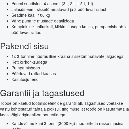
Poomi seadistus: 4 asendit (3 t, 2 t, 1.5 t, 1 t)
Jalasüsteem: sissetõmmatavad ja 2 pöörlevat ratast
Seadme kaal: 100 kg
Värv: punane mustade detailidega
Komplektis kinnitusketi, kiirkinnitusega konks, pumpamishoob ja
pöörlevad rattad
Pakendi sisu
1x 3-tonnine hüdrauliline kraana sissetõmmatavate jalgadega
Kett kiirkonksudega
Pumpamishoob
Pöörlevad rattad kaasas
Kasutusjuhend
Garantii ja tagastused
Toode on kaetud tootmisdefektide garantii all. Tagastused võetakse
vastu kehtestatud tähtaja jooksul, tingimusel et toode on kasutamata ja
koos kõigi originaalkomponentidega.
Kandevõime kuni 3 tonni (3000 kg) mootorite ja raske masina