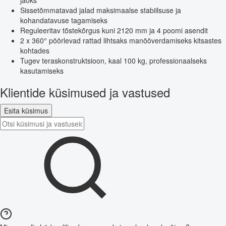
jaoks
Sissetõmmatavad jalad maksimaalse stabiilsuse ja
kohandatavuse tagamiseks
Reguleeritav tõstekõrgus kuni 2120 mm ja 4 poomi asendit
2 x 360° pöörlevad rattad lihtsaks manööverdamiseks kitsastes
kohtades
Tugev teraskonstruktsioon, kaal 100 kg, professionaalseks
kasutamiseks
Klientide küsimused ja vastused
Esita küsimus