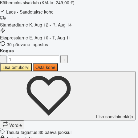
Käibemaks sisaldub
(KM-ta: 249,00 €)
Laos - Saadetakse kohe
Standardtarne
K, Aug 12 - R, Aug 14
Ekspresstarne
E, Aug 10 - T, Aug 11
30-päevane tagastus
Kogus
-
+
Lisa ostukorvi
Osta kohe
Lisa soovinimekirja
Võrdle
Tasuta tagastus 30 päeva jooksul