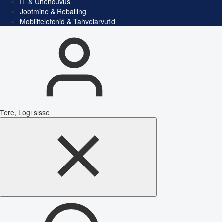
IT & Ühenduvus
Jootmine & Reballing
Mobiiltelefonid & Tahvelarvutid
Tere, Logi sisse