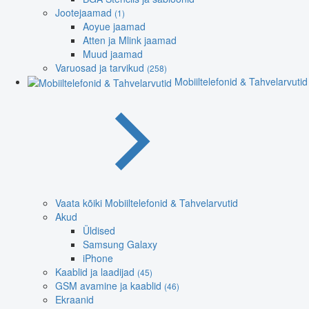
Jootejaamad
(1)
Aoyue jaamad
Atten ja Mlink jaamad
Muud jaamad
Varuosad ja tarvikud
(258)
Mobiiltelefonid & Tahvelarvutid
Vaata kõiki Mobiiltelefonid & Tahvelarvutid
Akud
Üldised
Samsung Galaxy
iPhone
Kaablid ja laadijad
(45)
GSM avamine ja kaablid
(46)
Ekraanid