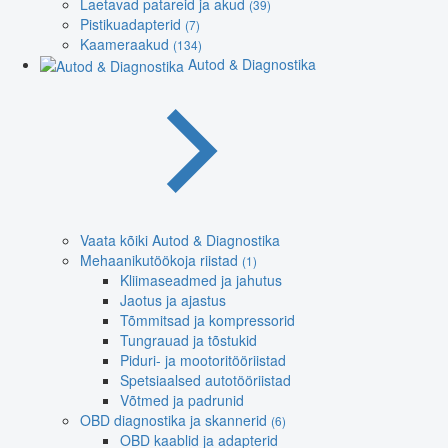
Laetavad patareid ja akud
(39)
Pistikuadapterid
(7)
Kaameraakud
(134)
Autod & Diagnostika
Vaata kõiki Autod & Diagnostika
Mehaanikutöökoja riistad
(1)
Kliimaseadmed ja jahutus
Jaotus ja ajastus
Tõmmitsad ja kompressorid
Tungrauad ja tõstukid
Piduri- ja mootoritööriistad
Spetsiaalsed autotööriistad
Võtmed ja padrunid
OBD diagnostika ja skannerid
(6)
OBD kaablid ja adapterid