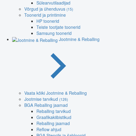
Sülearvutilaadijad
Võrgud ja ühenduvus
(15)
Toonerid ja printimine
HP toonerid
Teiste tootjate toonerid
Samsung toonerid
Jootmine & Reballing
Vaata kõiki Jootmine & Reballing
Jootmise tarvikud
(126)
BGA Reballing jaamad
Reballing tarvikud
Graafikakiibistikud
Reballing jaamad
Reflow ahjud
BGA Stencils ja šabloonid