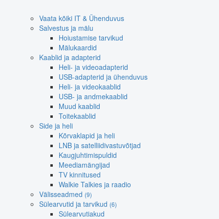
Vaata kõiki IT & Ühenduvus
Salvestus ja mälu
Hoiustamise tarvikud
Mälukaardid
Kaablid ja adapterid
Heli- ja videoadapterid
USB-adapterid ja ühenduvus
Heli- ja videokaablid
USB- ja andmekaablid
Muud kaablid
Toitekaablid
Side ja heli
Kõrvaklapid ja heli
LNB ja satelliidivastuvõtjad
Kaugjuhtimispuldid
Meediamängijad
TV kinnitused
Walkie Talkies ja raadio
Välisseadmed
(9)
Sülearvutid ja tarvikud
(6)
Sülearvutiakud