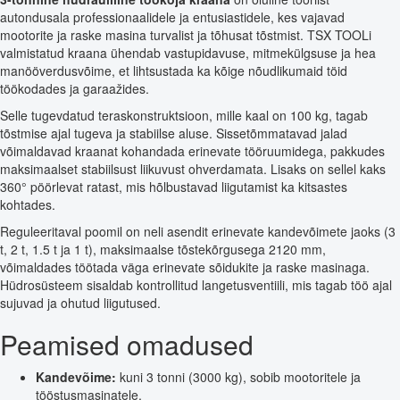
autondusala professionaalidele ja entusiastidele, kes vajavad
mootorite ja raske masina turvalist ja tõhusat tõstmist. TSX TOOLi
valmistatud kraana ühendab vastupidavuse, mitmekülgsuse ja hea
manööverdusvõime, et lihtsustada ka kõige nõudlikumaid töid
töökodades ja garaažides.
Selle tugevdatud teraskonstruktsioon, mille kaal on 100 kg, tagab
tõstmise ajal tugeva ja stabiilse aluse. Sissetõmmatavad jalad
võimaldavad kraanat kohandada erinevate tööruumidega, pakkudes
maksimaalset stabiilsust liikuvust ohverdamata. Lisaks on sellel kaks
360° pöörlevat ratast, mis hõlbustavad liigutamist ka kitsastes
kohtades.
Reguleeritaval poomil on neli asendit erinevate kandevõimete jaoks (3
t, 2 t, 1.5 t ja 1 t), maksimaalse tõstekõrgusega 2120 mm,
võimaldades töötada väga erinevate sõidukite ja raske masinaga.
Hüdrosüsteem sisaldab kontrollitud langetusventiili, mis tagab töö ajal
sujuvad ja ohutud liigutused.
Peamised omadused
Kandevõime:
kuni 3 tonni (3000 kg), sobib mootoritele ja
tööstusmasinatele.