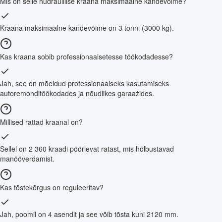
Mis on selle hüdraulilise kraana maksimaalne kandevõime?
Kraana maksimaalne kandevõime on 3 tonni (3000 kg).
Kas kraana sobib professionaalsetesse töökodadesse?
Jah, see on mõeldud professionaalseks kasutamiseks
autoremonditöökodades ja nõudlikes garaažides.
Millised rattad kraanal on?
Sellel on 2 360 kraadi pöörlevat ratast, mis hõlbustavad
manööverdamist.
Kas tõstekõrgus on reguleeritav?
Jah, poomil on 4 asendit ja see võib tõsta kuni 2120 mm.