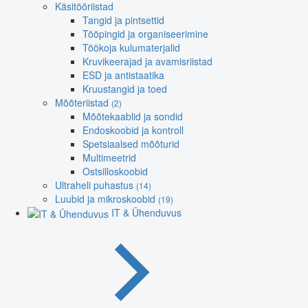
Käsitööriistad
Tangid ja pintsettid
Tööpingid ja organiseerimine
Töökoja kulumaterjalid
Kruvikeerajad ja avamisriistad
ESD ja antistaatika
Kruustangid ja toed
Mõõteriistad
(2)
Mõõtekaablid ja sondid
Endoskoobid ja kontroll
Spetsiaalsed mõõturid
Multimeetrid
Ostsilloskoobid
Ultraheli puhastus
(14)
Luubid ja mikroskoobid
(19)
IT & Ühenduvus