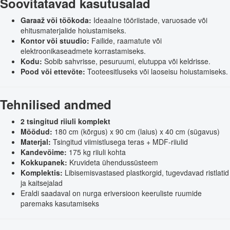
Soovitatavad kasutusalad
Garaaž või töökoda:
Ideaalne tööriistade, varuosade või
ehitusmaterjalide hoiustamiseks.
Kontor või stuudio:
Failide, raamatute või
elektroonikaseadmete korrastamiseks.
Kodu:
Sobib sahvrisse, pesuruumi, elutuppa või keldrisse.
Pood või ettevõte:
Tooteesitluseks või laoseisu hoiustamiseks.
Tehnilised andmed
2 tsingitud riiuli komplekt
Mõõdud:
180 cm (kõrgus) x 90 cm (laius) x 40 cm (sügavus)
Materjal:
Tsingitud viimistlusega teras + MDF-riiulid
Kandevõime:
175 kg riiuli kohta
Kokkupanek:
Kruvideta ühendussüsteem
Komplektis:
Libisemisvastased plastkorgid, tugevdavad ristlatid
ja kaitsejalad
Eraldi saadaval on nurga eriversioon keeruliste ruumide
paremaks kasutamiseks