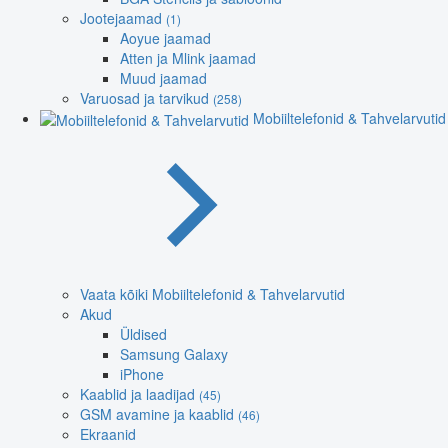
Jootejaamad
(1)
Aoyue jaamad
Atten ja Mlink jaamad
Muud jaamad
Varuosad ja tarvikud
(258)
Mobiiltelefonid & Tahvelarvutid
Vaata kõiki Mobiiltelefonid & Tahvelarvutid
Akud
Üldised
Samsung Galaxy
iPhone
Kaablid ja laadijad
(45)
GSM avamine ja kaablid
(46)
Ekraanid