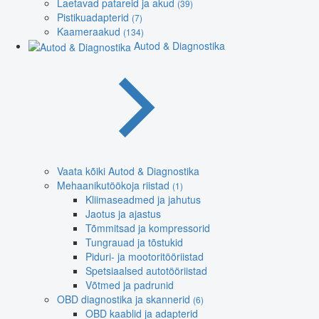
Laetavad patareid ja akud
(39)
Pistikuadapterid
(7)
Kaameraakud
(134)
Autod & Diagnostika
Vaata kõiki Autod & Diagnostika
Mehaanikutöökoja riistad
(1)
Kliimaseadmed ja jahutus
Jaotus ja ajastus
Tõmmitsad ja kompressorid
Tungrauad ja tõstukid
Piduri- ja mootoritööriistad
Spetsiaalsed autotööriistad
Võtmed ja padrunid
OBD diagnostika ja skannerid
(6)
OBD kaablid ja adapterid