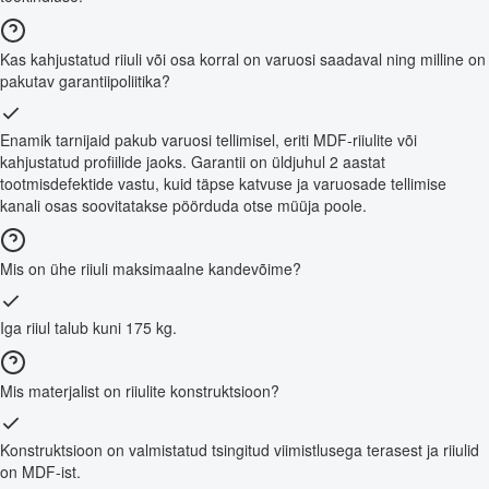
Kas kahjustatud riiuli või osa korral on varuosi saadaval ning milline on
pakutav garantiipoliitika?
Enamik tarnijaid pakub varuosi tellimisel, eriti MDF-riiulite või
kahjustatud profiilide jaoks. Garantii on üldjuhul 2 aastat
tootmisdefektide vastu, kuid täpse katvuse ja varuosade tellimise
kanali osas soovitatakse pöörduda otse müüja poole.
Mis on ühe riiuli maksimaalne kandevõime?
Iga riiul talub kuni 175 kg.
Mis materjalist on riiulite konstruktsioon?
Konstruktsioon on valmistatud tsingitud viimistlusega terasest ja riiulid
on MDF-ist.