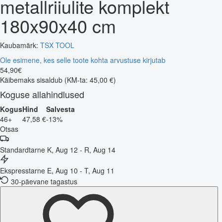
metallriiulite komplekt
180x90x40 cm
Kaubamärk:
TSX TOOL
Ole esimene, kes selle toote kohta arvustuse kirjutab
54
,
90
€
Käibemaks sisaldub
(KM-ta: 45,00 €)
Koguse allahindlused
Kogus
Hind
Salvesta
46+
47,58 €
-13%
Otsas
Standardtarne
K, Aug 12 - R, Aug 14
Ekspresstarne
E, Aug 10 - T, Aug 11
30-päevane tagastus