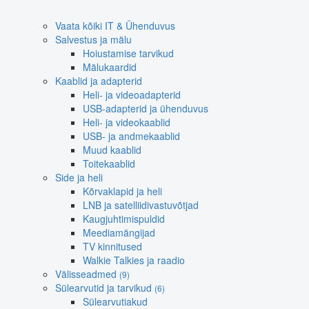
Vaata kõiki IT & Ühenduvus
Salvestus ja mälu
Hoiustamise tarvikud
Mälukaardid
Kaablid ja adapterid
Heli- ja videoadapterid
USB-adapterid ja ühenduvus
Heli- ja videokaablid
USB- ja andmekaablid
Muud kaablid
Toitekaablid
Side ja heli
Kõrvaklapid ja heli
LNB ja satelliidivastuvõtjad
Kaugjuhtimispuldid
Meediamängijad
TV kinnitused
Walkie Talkies ja raadio
Välisseadmed
(9)
Sülearvutid ja tarvikud
(6)
Sülearvutiakud