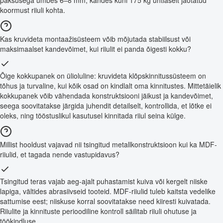
koormust riiuli kohta.
Kas kruvideta montaažisüsteem võib mõjutada stabiilsust või
maksimaalset kandevõimet, kui riiulit ei panda õigesti kokku?
Õige kokkupanek on ülioluline: kruvideta klõpskinnitussüsteem on
tõhus ja turvaline, kui kõik osad on kindlalt oma kinnitustes. Mittetäielik
kokkupanek võib vähendada konstruktsiooni jäikust ja kandevõimet,
seega soovitatakse järgida juhendit detailselt, kontrollida, et lõtke ei
oleks, ning tööstuslikul kasutusel kinnitada riiul seina külge.
Millist hooldust vajavad nii tsingitud metallkonstruktsioon kui ka MDF-
riiulid, et tagada nende vastupidavus?
Tsingitud teras vajab aeg-ajalt puhastamist kuiva või kergelt niiske
lapiga, vältides abrasiivseid tooteid. MDF-riiulid tuleb kaitsta vedelike
sattumise eest; niiskuse korral soovitatakse need kiiresti kuivatada.
Riiulite ja kinnituste perioodiline kontroll säilitab riiuli ohutuse ja
töökindluse.