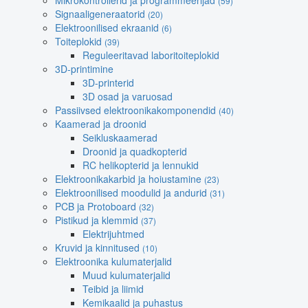
Mikrokontrollerid ja programmeerijad
(59)
Signaaligeneraatorid
(20)
Elektroonilised ekraanid
(6)
Toiteplokid
(39)
Reguleeritavad laboritoiteplokid
3D-printimine
3D-printerid
3D osad ja varuosad
Passiivsed elektroonikakomponendid
(40)
Kaamerad ja droonid
Seikluskaamerad
Droonid ja quadkopterid
RC helikopterid ja lennukid
Elektroonikakarbid ja hoiustamine
(23)
Elektroonilised moodulid ja andurid
(31)
PCB ja Protoboard
(32)
Pistikud ja klemmid
(37)
Elektrijuhtmed
Kruvid ja kinnitused
(10)
Elektroonika kulumaterjalid
Muud kulumaterjalid
Teibid ja liimid
Kemikaalid ja puhastus