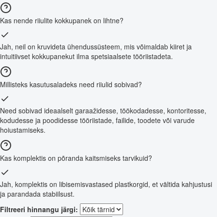
Kas nende riiulite kokkupanek on lihtne?
Jah, neil on kruvideta ühendussüsteem, mis võimaldab kiiret ja
intuitiivset kokkupanekut ilma spetsiaalsete tööriistadeta.
Millisteks kasutusaladeks need riiulid sobivad?
Need sobivad ideaalselt garaažidesse, töökodadesse, kontoritesse,
kodudesse ja poodidesse tööriistade, failide, toodete või varude
hoiustamiseks.
Kas komplektis on põranda kaitsmiseks tarvikuid?
Jah, komplektis on libisemisvastased plastkorgid, et vältida kahjustusi
ja parandada stabiilsust.
Filtreeri hinnangu järgi: