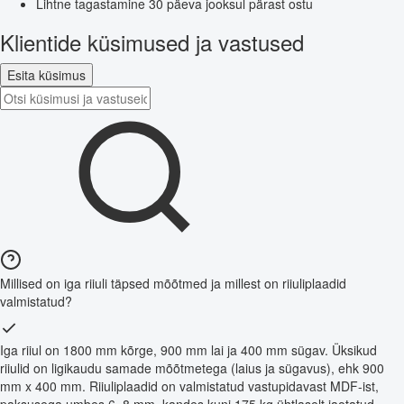
Lihtne tagastamine 30 päeva jooksul pärast ostu
Klientide küsimused ja vastused
Esita küsimus
Millised on iga riiuli täpsed mõõtmed ja millest on riiuliplaadid
valmistatud?
Iga riiul on 1800 mm kõrge, 900 mm lai ja 400 mm sügav. Üksikud
riiulid on ligikaudu samade mõõtmetega (laius ja sügavus), ehk 900
mm x 400 mm. Riiuliplaadid on valmistatud vastupidavast MDF-ist,
paksusega umbes 6–8 mm, kandes kuni 175 kg ühtlaselt jaotatud