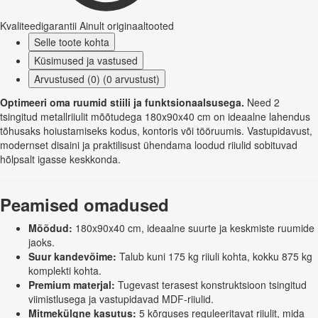
Kvaliteedigarantii
Ainult originaaltooted
Selle toote kohta
Küsimused ja vastused
Arvustused (0) (0 arvustust)
Optimeeri oma ruumid stiili ja funktsionaalsusega.
Need 2
tsingitud metallriiulit mõõtudega 180x90x40 cm on ideaalne lahendus
tõhusaks hoiustamiseks kodus, kontoris või tööruumis. Vastupidavust,
modernset disaini ja praktilisust ühendama loodud riiulid sobituvad
hõlpsalt igasse keskkonda.
Peamised omadused
Mõõdud:
180x90x40 cm, ideaalne suurte ja keskmiste ruumide
jaoks.
Suur kandevõime:
Talub kuni 175 kg riiuli kohta, kokku 875 kg
komplekti kohta.
Premium materjal:
Tugevast terasest konstruktsioon tsingitud
viimistlusega ja vastupidavad MDF-riiulid.
Mitmekülgne kasutus:
5 kõrguses reguleeritavat riiulit, mida