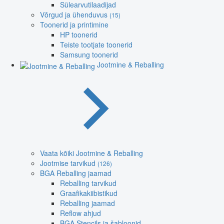
Sülearvutilaadijad
Võrgud ja ühenduvus
(15)
Toonerid ja printimine
HP toonerid
Teiste tootjate toonerid
Samsung toonerid
Jootmine & Reballing
Vaata kõiki Jootmine & Reballing
Jootmise tarvikud
(126)
BGA Reballing jaamad
Reballing tarvikud
Graafikakiibistikud
Reballing jaamad
Reflow ahjud
BGA Stencils ja šabloonid