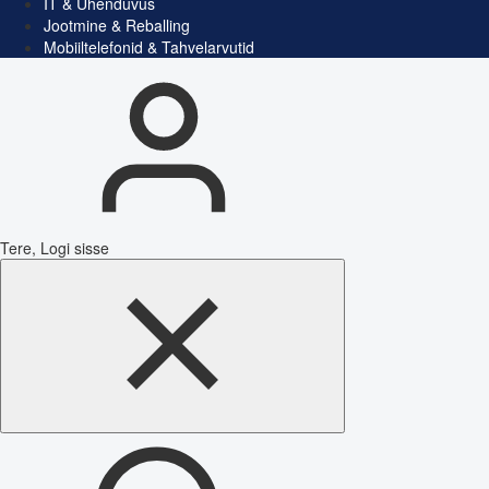
IT & Ühenduvus
Jootmine & Reballing
Mobiiltelefonid & Tahvelarvutid
Tere, Logi sisse