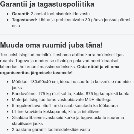
Garantii ja tagastuspoliitika
Garantii:
2 aastat tootmisdefektide vastu
Tagastused:
Lihtne ja probleemivaba 30 päeva jooksul pärast
ostu
Muuda oma ruumid juba täna!
Tee neist tsingitud metallriiulitest oma abiline korra hoidmisel igas
ruumis. Tugeva ja modernse disainiga pakuvad need ideaalset
lahendust hoiuruumi maksimeerimiseks.
Osta nüüd ja vii oma
organiseeritus järgmisele tasemele!
Mõõdud: 180x90x40 cm, ideaalne suurte ja keskmiste ruumide
jaoks
Kandevõime: 175 kg riiuli kohta, kokku 875 kg komplekti kohta
Materjal: tsingitud teras vastupidavate MDF-riiulitega
5 reguleeritavat riiulit, mida saab kasutada ka töölauana
Lihtne kruvideta kokkupanek, kiire ja intuitiivne
Sisaldab libisemisvastaseid korke ja tugevduslatte suurema
stabiilsuse jaoks
2-aastane garantii tootmisdefektide vastu