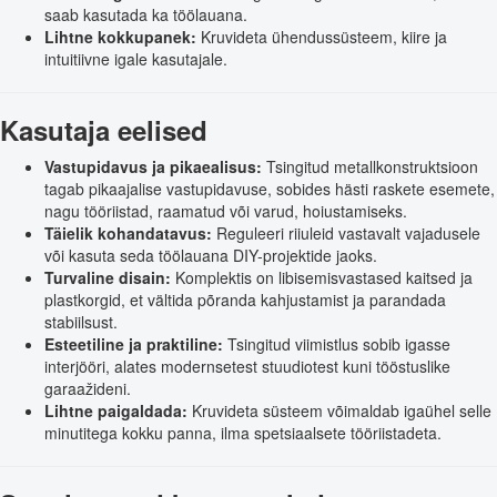
saab kasutada ka töölauana.
Lihtne kokkupanek:
Kruvideta ühendussüsteem, kiire ja
intuitiivne igale kasutajale.
Kasutaja eelised
Vastupidavus ja pikaealisus:
Tsingitud metallkonstruktsioon
tagab pikaajalise vastupidavuse, sobides hästi raskete esemete,
nagu tööriistad, raamatud või varud, hoiustamiseks.
Täielik kohandatavus:
Reguleeri riiuleid vastavalt vajadusele
või kasuta seda töölauana DIY-projektide jaoks.
Turvaline disain:
Komplektis on libisemisvastased kaitsed ja
plastkorgid, et vältida põranda kahjustamist ja parandada
stabiilsust.
Esteetiline ja praktiline:
Tsingitud viimistlus sobib igasse
interjööri, alates modernsetest stuudiotest kuni tööstuslike
garaažideni.
Lihtne paigaldada:
Kruvideta süsteem võimaldab igaühel selle
minutitega kokku panna, ilma spetsiaalsete tööriistadeta.