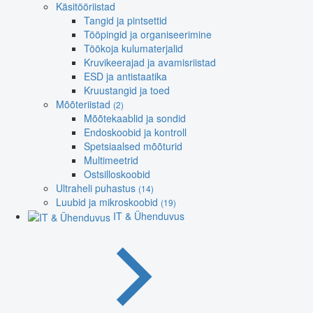
Käsitööriistad
Tangid ja pintsettid
Tööpingid ja organiseerimine
Töökoja kulumaterjalid
Kruvikeerajad ja avamisriistad
ESD ja antistaatika
Kruustangid ja toed
Mõõteriistad
(2)
Mõõtekaablid ja sondid
Endoskoobid ja kontroll
Spetsiaalsed mõõturid
Multimeetrid
Ostsilloskoobid
Ultraheli puhastus
(14)
Luubid ja mikroskoobid
(19)
IT & Ühenduvus