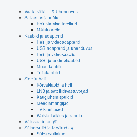
Vaata kõiki IT & Ühenduvus
Salvestus ja mälu
Hoiustamise tarvikud
Mälukaardid
Kaablid ja adapterid
Heli- ja videoadapterid
USB-adapterid ja ühenduvus
Heli- ja videokaablid
USB- ja andmekaablid
Muud kaablid
Toitekaablid
Side ja heli
Kõrvaklapid ja heli
LNB ja satelliidivastuvõtjad
Kaugjuhtimispuldid
Meediamängijad
TV kinnitused
Walkie Talkies ja raadio
Välisseadmed
(9)
Sülearvutid ja tarvikud
(6)
Sülearvutiakud