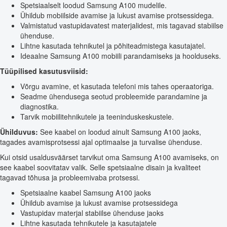
Spetsiaalselt loodud Samsung A100 mudelile.
Ühildub mobiilside avamise ja lukust avamise protsessidega.
Valmistatud vastupidavatest materjalidest, mis tagavad stabiilse
ühenduse.
Lihtne kasutada tehnikutel ja põhiteadmistega kasutajatel.
Ideaalne Samsung A100 mobiili parandamiseks ja hoolduseks.
Tüüpilised kasutusviisid:
Võrgu avamine, et kasutada telefoni mis tahes operaatoriga.
Seadme ühendusega seotud probleemide parandamine ja
diagnostika.
Tarvik mobiilitehnikutele ja teeninduskeskustele.
Ühilduvus:
See kaabel on loodud ainult Samsung A100 jaoks,
tagades avamisprotsessi ajal optimaalse ja turvalise ühenduse.
Kui otsid usaldusväärset tarvikut oma Samsung A100 avamiseks, on
see kaabel soovitatav valik. Selle spetsiaalne disain ja kvaliteet
tagavad tõhusa ja probleemivaba protsessi.
Spetsiaalne kaabel Samsung A100 jaoks
Ühildub avamise ja lukust avamise protsessidega
Vastupidav materjal stabiilse ühenduse jaoks
Lihtne kasutada tehnikutele ja kasutajatele