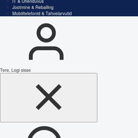
IT & Ühenduvus
Jootmine & Reballing
Mobiiltelefonid & Tahvelarvutid
Tere, Logi sisse