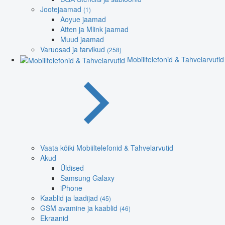
Jootejaamad
(1)
Aoyue jaamad
Atten ja Mlink jaamad
Muud jaamad
Varuosad ja tarvikud
(258)
Mobiiltelefonid & Tahvelarvutid
Vaata kõiki Mobiiltelefonid & Tahvelarvutid
Akud
Üldised
Samsung Galaxy
iPhone
Kaablid ja laadijad
(45)
GSM avamine ja kaablid
(46)
Ekraanid