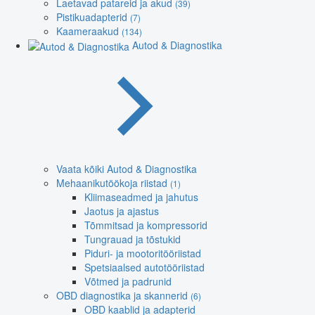
Laetavad patareid ja akud
(39)
Pistikuadapterid
(7)
Kaameraakud
(134)
Autod & Diagnostika
Vaata kõiki Autod & Diagnostika
Mehaanikutöökoja riistad
(1)
Kliimaseadmed ja jahutus
Jaotus ja ajastus
Tõmmitsad ja kompressorid
Tungrauad ja tõstukid
Piduri- ja mootoritööriistad
Spetsiaalsed autotööriistad
Võtmed ja padrunid
OBD diagnostika ja skannerid
(6)
OBD kaablid ja adapterid