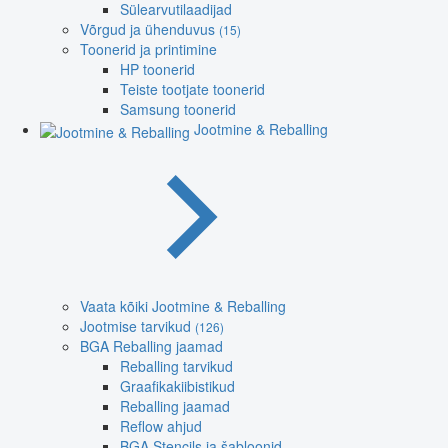
Sülearvutilaadijad
Võrgud ja ühenduvus
(15)
Toonerid ja printimine
HP toonerid
Teiste tootjate toonerid
Samsung toonerid
Jootmine & Reballing
Vaata kõiki Jootmine & Reballing
Jootmise tarvikud
(126)
BGA Reballing jaamad
Reballing tarvikud
Graafikakiibistikud
Reballing jaamad
Reflow ahjud
BGA Stencils ja šabloonid