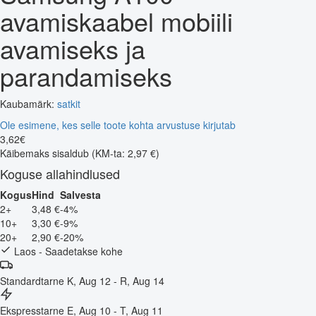
avamiskaabel mobiili
avamiseks ja
parandamiseks
Kaubamärk:
satkit
Ole esimene, kes selle toote kohta arvustuse kirjutab
3
,
62
€
Käibemaks sisaldub
(KM-ta: 2,97 €)
Koguse allahindlused
Kogus
Hind
Salvesta
2+
3,48 €
-4%
10+
3,30 €
-9%
20+
2,90 €
-20%
Laos - Saadetakse kohe
Standardtarne
K, Aug 12 - R, Aug 14
Ekspresstarne
E, Aug 10 - T, Aug 11