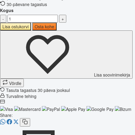
30-päevane tagastus
Kogus
-
+
Lisa ostukorvi
Osta kohe
Lisa soovinimekirja
Võrdle
Tasuta tagastus 30 päeva jooksul
Turvaline tehing
Share: