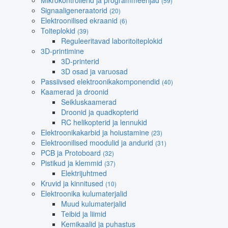
Mikrokontrollerid ja programmeerijad
(59)
Signaaligeneraatorid
(20)
Elektroonilised ekraanid
(6)
Toiteplokid
(39)
Reguleeritavad laboritoiteplokid
3D-printimine
3D-printerid
3D osad ja varuosad
Passiivsed elektroonikakomponendid
(40)
Kaamerad ja droonid
Seikluskaamerad
Droonid ja quadkopterid
RC helikopterid ja lennukid
Elektroonikakarbid ja hoiustamine
(23)
Elektroonilised moodulid ja andurid
(31)
PCB ja Protoboard
(32)
Pistikud ja klemmid
(37)
Elektrijuhtmed
Kruvid ja kinnitused
(10)
Elektroonika kulumaterjalid
Muud kulumaterjalid
Teibid ja liimid
Kemikaalid ja puhastus