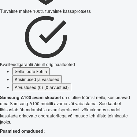
Turvaline makse
100% turvaline kassaprotsess
Kvaliteedigarantii
Ainult originaaltooted
Selle toote kohta
Küsimused ja vastused
Arvustused (0) (0 arvustust)
Samsung A100 avamiskaabel
on oluline tööriist neile, kes peavad
oma Samsung A100 mobiili avama või vabastama. See kaabel
lihtsustab ühendamist ja avamisprotsessi, võimaldades seadet
kasutada erinevate operaatoritega või muude tehniliste toimingute
jaoks.
Peamised omadused: