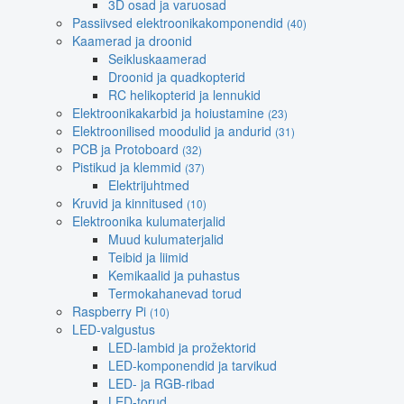
3D osad ja varuosad
Passiivsed elektroonikakomponendid
(40)
Kaamerad ja droonid
Seikluskaamerad
Droonid ja quadkopterid
RC helikopterid ja lennukid
Elektroonikakarbid ja hoiustamine
(23)
Elektroonilised moodulid ja andurid
(31)
PCB ja Protoboard
(32)
Pistikud ja klemmid
(37)
Elektrijuhtmed
Kruvid ja kinnitused
(10)
Elektroonika kulumaterjalid
Muud kulumaterjalid
Teibid ja liimid
Kemikaalid ja puhastus
Termokahanevad torud
Raspberry Pi
(10)
LED-valgustus
LED-lambid ja prožektorid
LED-komponendid ja tarvikud
LED- ja RGB-ribad
LED-torud