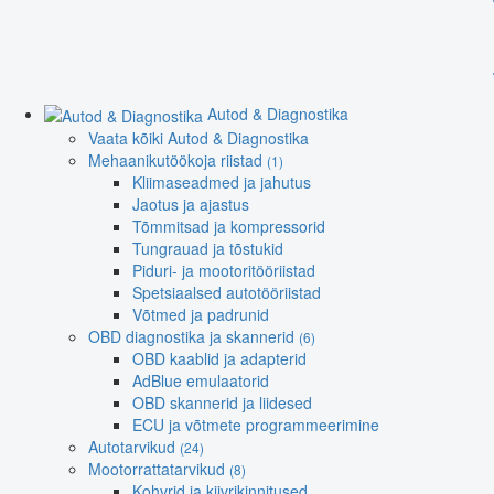
Autod & Diagnostika
Vaata kõiki Autod & Diagnostika
Mehaanikutöökoja riistad
(1)
Kliimaseadmed ja jahutus
Jaotus ja ajastus
Tõmmitsad ja kompressorid
Tungrauad ja tõstukid
Piduri- ja mootoritööriistad
Spetsiaalsed autotööriistad
Võtmed ja padrunid
OBD diagnostika ja skannerid
(6)
OBD kaablid ja adapterid
AdBlue emulaatorid
OBD skannerid ja liidesed
ECU ja võtmete programmeerimine
Autotarvikud
(24)
Mootorrattatarvikud
(8)
Kohvrid ja kiivrikinnitused