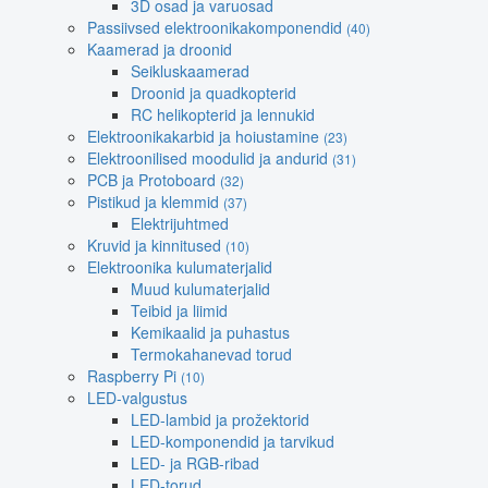
3D osad ja varuosad
Passiivsed elektroonikakomponendid
(40)
Kaamerad ja droonid
Seikluskaamerad
Droonid ja quadkopterid
RC helikopterid ja lennukid
Elektroonikakarbid ja hoiustamine
(23)
Elektroonilised moodulid ja andurid
(31)
PCB ja Protoboard
(32)
Pistikud ja klemmid
(37)
Elektrijuhtmed
Kruvid ja kinnitused
(10)
Elektroonika kulumaterjalid
Muud kulumaterjalid
Teibid ja liimid
Kemikaalid ja puhastus
Termokahanevad torud
Raspberry Pi
(10)
LED-valgustus
LED-lambid ja prožektorid
LED-komponendid ja tarvikud
LED- ja RGB-ribad
LED-torud