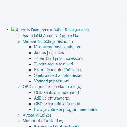
Autod & Diagnostika
Vaata kõiki Autod & Diagnostika
Mehaanikutöökoja riistad
(1)
Kliimaseadmed ja jahutus
Jaotus ja ajastus
Tõmmitsad ja kompressorid
Tungrauad ja tõstukid
Piduri- ja mootoritööriistad
Spetsiaalsed autotööriistad
Võtmed ja padrunid
OBD diagnostika ja skannerid
(6)
OBD kaablid ja adapterid
AdBlue emulaatorid
OBD skannerid ja liidesed
ECU ja võtmete programmeerimine
Autotarvikud
(24)
Mootorrattatarvikud
(8)
Kohvrid ja kiivrikinnitused